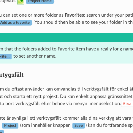
 objektet
.
Project Home
 can set one or more folder as
Favorites
: search under your path
. You should then be able to see your folder in t
Add as a Favorite
n that the folders added to Favorite item have a really long nam
to set another name.
rite…
tygsfält
m du oftast använder kan omvandlas till verktygsfält för enkel å
ut och starta ett nytt projekt. Du kan enkelt anpassa gränssnitte
er ta bort verktygsfält efter behov via menyn :menuselection:
Visa
e är synliga i ett verktygsfält kommer alla dina verktyg att vara
t
(som innehåller knappen
) kan du fortfarande s
Project
Save
.