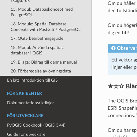
skogsbruk
Om du håller 
15. Modul: Databaskoncept med
den fullständi
PostgreSQL
16. Module: Spatial Database
Om du högerkl
Concepts with PostGIS / PostgreSQL
dig en titt!
17. QGIS bearbetningsguide
18. Modul: Använda spatiala
Observe
databaser i QGIS
Ett vektorla
19. Bilaga: Bidrag till denna manual
linjer eller 
20. Förberedelse av övningsdata
En lätt introduktion till GIS
★☆☆
Blä
FÖR SKRIBENTER
The QGIS Brow
Dokumentationsriktlinjer
ESRI Shapefil
connections. 
FÖR UTVECKLARE
PyQGIS Cookbook (QGIS 3.44)
Om du har spa
Guide för utvecklare