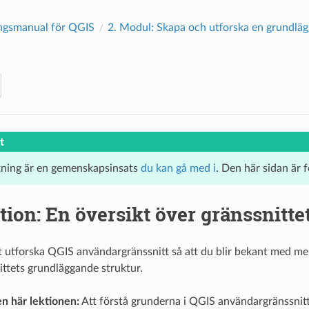
ngsmanual för QGIS
2.
Modul: Skapa och utforska en grundläg
t
tning är en gemenskapsinsats
du kan gå med i
. Den här sidan är 
tion: En översikt över gränssnitte
 utforska QGIS användargränssnitt så att du blir bekant med men
ittets grundläggande struktur.
n här lektionen:
Att förstå grunderna i QGIS användargränssnitt