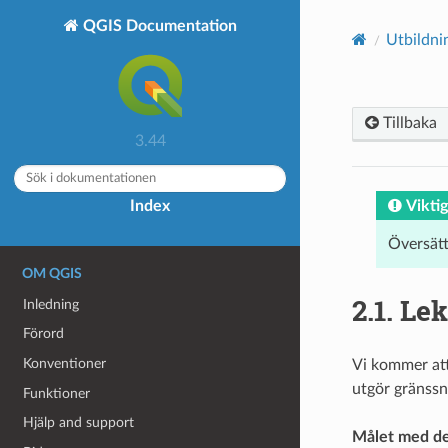
QGIS Documentation
Utbildni
Tillbaka
3.44
Viktig
Index
Översät
OM QGIS
2.1.
Lek
Inledning
Förord
Konventioner
Vi kommer att
utgör gränssn
Funktioner
Hjälp and support
Målet med de