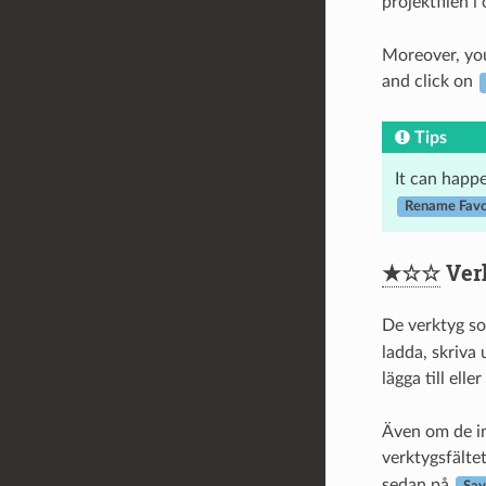
projektfilen i
Moreover, you
and click on
Tips
It can happe
Rename Favo
★☆☆
Verk
De verktyg so
ladda, skriva 
lägga till ell
Även om de int
verktygsfälte
sedan på