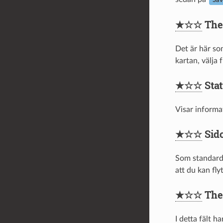
Sav
★☆☆
The
Det är här som
kartan, välja
★☆☆
Stat
Visar informa
★☆☆
Sido
Som standard 
att du kan fly
★☆☆
The 
I detta fält h