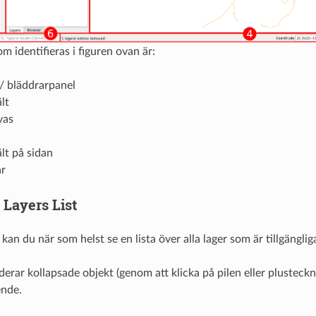
 identifieras i figuren ovan är:
 / bläddrarpanel
lt
vas
lt på sidan
ar
Layers List
s kan du när som helst se en lista över alla lager som är tillgängliga
rar kollapsade objekt (genom att klicka på pilen eller plusteck
ende.