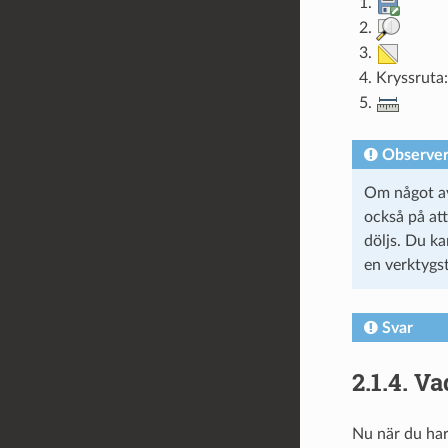
Kryssruta
Observe
Om något av
också på att
döljs. Du ka
en verktygs
Svar
2.1.4.
Va
Nu när du har