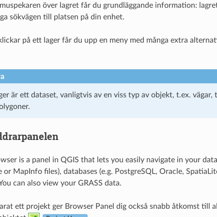
muspekaren över lagret får du grundläggande information: lagre
ga sökvägen till platsen på din enhet.
ickar på ett lager får du upp en meny med många extra alternat
ra
ger är ett dataset, vanligtvis av en viss typ av objekt, t.ex. vägar
polygoner.
ddrarpanelen
ser is a panel in QGIS that lets you easily navigate in your dat
e or MapInfo files), databases (e.g. PostgreSQL, Oracle, Spat
You can also view your GRASS data.
rat ett projekt ger Browser Panel dig också snabb åtkomst till 