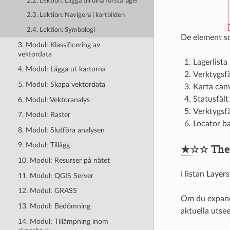
2.2. Lektion: Lägga till dina första lager
2.3. Lektion: Navigera i kartbilden
2.4. Lektion: Symbologi
De element som
3. Modul: Klassificering av
vektordata
Lagerlista
4. Modul: Lägga ut kartorna
Verktygsfä
5. Modul: Skapa vektordata
Karta can
Statusfält
6. Modul: Vektoranalys
Verktygsfä
7. Modul: Raster
Locator b
8. Modul: Slutföra analysen
9. Modul: Tillägg
★☆☆
The 
10. Modul: Resurser på nätet
I listan Layer
11. Modul: QGIS Server
12. Modul: GRASS
Om du expande
13. Modul: Bedömning
aktuella utse
14. Modul: Tillämpning inom