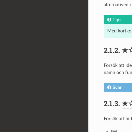
alternativen i
Tips
Med kortk
2.1.2.
★
Försök att id
namn och fun
Svar
2.1.3.
★
Försök att hit