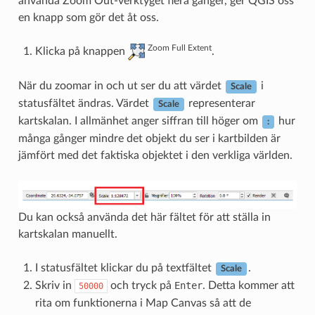
använda Zoom Out-verktyget flera gånger, ger QGIS oss
en knapp som gör det åt oss.
Zoom Full Extent
Klicka på knappen
.
När du zoomar in och ut ser du att värdet
i
Scale
statusfältet ändras. Värdet
representerar
Scale
kartskalan. I allmänhet anger siffran till höger om
hur
:
många gånger mindre det objekt du ser i kartbilden är
jämfört med det faktiska objektet i den verkliga världen.
Du kan också använda det här fältet för att ställa in
kartskalan manuellt.
I statusfältet klickar du på textfältet
.
Scale
Skriv in
och tryck på
Enter
. Detta kommer att
50000
rita om funktionerna i Map Canvas så att de