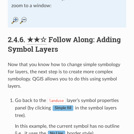
zoom to a window:
2.4.6.
★★☆
Follow Along: Adding
Symbol Layers
Now that you know how to change simple symbology
for layers, the next step is to create more complex
symbology. QGIS allows you to do this using symbol
layers.
Go back to the
layer’s symbol properties
landuse
panel (by clicking
in the symbol layers
Simple fill
tree).
In this example, the current symbol has no outline
(i.e., it uses the
border style).
No Line