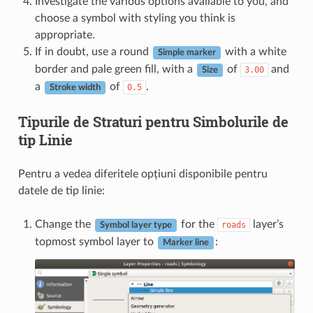
Investigate the various options available to you, and
choose a symbol with styling you think is
appropriate.
If in doubt, use a round
with a white
Simple marker
border and pale green fill, with a
of
and
3.00
Size
a
of
.
0.5
Stroke width
Tipurile de Straturi pentru Simbolurile de
tip Linie
Pentru a vedea diferitele opțiuni disponibile pentru
datele de tip linie:
Change the
for the
layer’s
roads
Symbol layer type
topmost symbol layer to
:
Marker line