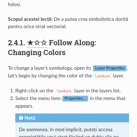
folosi.
Scopul acestei lecții:
De a putea crea simbolistica dorită
pentru orice strat vectorial.
2.4.1.
★☆☆
Follow Along:
Changing Colors
To change a layer’s symbology, open its
.
Layer Properties
Let’s begin by changing the color of the
layer.
landuse
Right-click on the
layer in the layers list.
landuse
Select the menu item
in the menu that
Properties…
appears.
Notă
De asemenea, în mod implicit, puteți accesa
proprietățile unui strat făcând un dublu clic pe