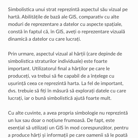
Simbolistica unui strat reprezintă aspectul său vizual pe
hartă. Abilitățile de bază ale GIS, comparativ cu alte
moduri de reprezentare a datelor cu aspecte spațiale,
constă în faptul că, în GIS, aveți o reprezentare vizuală
dinamică a datelor cu care lucrați.
Prin urmare, aspectul vizual al hărții (care depinde de
simbolistica straturilor individuale) este foarte
important. Utilizatorul final a hărților pe care le
produceți, va trebui să fie capabil de a înțelege cu
ușurință ceea ce reprezintă harta. La fel de important,
dvs. trebuie să fiți în măsură să explorați datele cu care
lucrați, iar o bună simbolistică ajută foarte mult.
Cu alte cuvinte, a avea propria simbologie nu reprezintă
un lux sau doar o noțiune frumoasă. De fapt, este
esențial să utilizați un GIS în mod corespunzător, pentru
a produce hărți și informații pe care oamenii să le poată