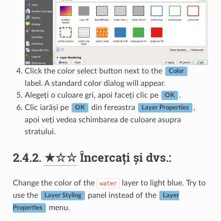
Click the color select button next to the
Color
label. A standard color dialog will appear.
Alegeți o culoare gri, apoi faceți clic pe
.
OK
Clic iarăși pe
din fereastra
,
OK
Layer Properties
apoi veți vedea schimbarea de culoare asupra
stratului.
2.4.2.
★☆☆
Încercați și dvs.:
Change the color of the
layer to light blue. Try to
water
use the
panel instead of the
Layer Styling
Layer
menu.
Properties