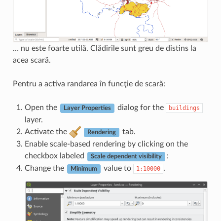
… nu este foarte utilă. Clădirile sunt greu de distins la
acea scară.
Pentru a activa randarea în funcţie de scară:
Open the
dialog for the
buildings
Layer Properties
layer.
Activate the
tab.
Rendering
Enable scale-based rendering by clicking on the
checkbox labeled
:
Scale dependent visibility
Change the
value to
.
1:10000
Minimum