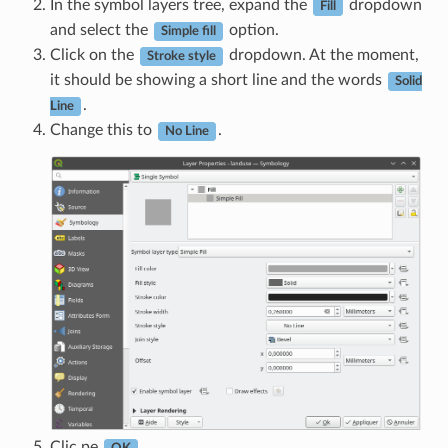
In the symbol layers tree, expand the
dropdown
Fill
and select the
option.
Simple fill
Click on the
dropdown. At the moment,
Stroke style
it should be showing a short line and the words
Solid
.
Line
Change this to
.
No Line
Clic pe