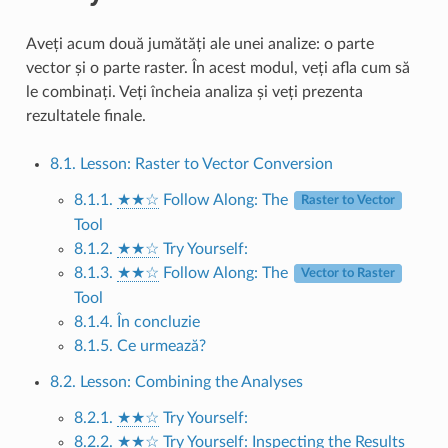
Aveți acum două jumătăți ale unei analize: o parte
vector și o parte raster. În acest modul, veți afla cum să
le combinați. Veți încheia analiza și veți prezenta
rezultatele finale.
8.1. Lesson: Raster to Vector Conversion
8.1.1.
★★☆
Follow Along: The
Raster to Vector
Tool
8.1.2.
★★☆
Try Yourself:
8.1.3.
★★☆
Follow Along: The
Vector to Raster
Tool
8.1.4. În concluzie
8.1.5. Ce urmează?
8.2. Lesson: Combining the Analyses
8.2.1.
★★☆
Try Yourself:
8.2.2.
★★☆
Try Yourself: Inspecting the Results