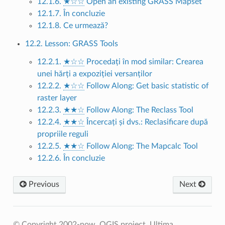
12.1.6.
★☆☆
Open an existing GRASS Mapset
12.1.7. În concluzie
12.1.8. Ce urmează?
12.2. Lesson: GRASS Tools
12.2.1.
★☆☆
Procedați în mod similar: Crearea
unei hărți a expoziției versanților
12.2.2.
★☆☆
Follow Along: Get basic statistic of
raster layer
12.2.3.
★★☆
Follow Along: The Reclass Tool
12.2.4.
★★☆
Încercați și dvs.: Reclasificare după
propriile reguli
12.2.5.
★★☆
Follow Along: The Mapcalc Tool
12.2.6. În concluzie
Previous
Next
© Copyright 2002-now, QGIS project.
Ultima