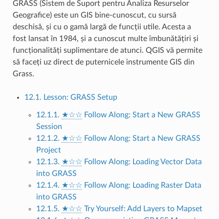
GRASS (Sistem de Suport pentru Analiza Resurselor
Geografice) este un GIS bine-cunoscut, cu sursă
deschisă, și cu o gamă largă de funcții utile. Acesta a
fost lansat în 1984, și a cunoscut multe îmbunătățiri și
funcționalități suplimentare de atunci. QGIS vă permite
să faceți uz direct de puternicele instrumente GIS din
Grass.
12.1. Lesson: GRASS Setup
12.1.1.
★☆☆
Follow Along: Start a New GRASS
Session
12.1.2.
★☆☆
Follow Along: Start a New GRASS
Project
12.1.3.
★☆☆
Follow Along: Loading Vector Data
into GRASS
12.1.4.
★☆☆
Follow Along: Loading Raster Data
into GRASS
12.1.5.
★☆☆
Try Yourself: Add Layers to Mapset