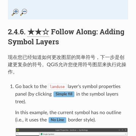
2.4.6.
★★☆
Follow Along: Adding
Symbol Layers
现在您已经知道如何更改图层的简单符号，下一步是创
建更复杂的符号。QGIS允许您使用符号图层来执行此操
作。
Go back to the
layer's symbol properties
landuse
panel (by clicking
in the symbol layers
Simple fill
tree).
In this example, the current symbol has no outline
(i.e., it uses the
border style).
No Line