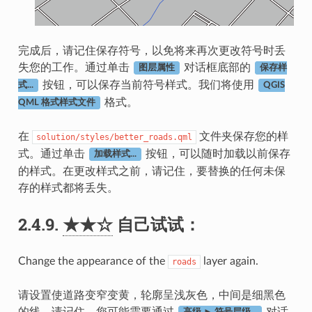
完成后，请记住保存符号，以免将来再次更改符号时丢
失您的工作。通过单击
对话框底部的
图层属性
保存样
按钮，可以保存当前符号样式。我们将使用
式...
QGIS
格式。
QML 格式样式文件
在
文件夹保存您的样
solution/styles/better_roads.qml
式。通过单击
按钮，可以随时加载以前保存
加载样式...
的样式。在更改样式之前，请记住，要替换的任何未保
存的样式都将丢失。
2.4.9.
★★☆
自己试试：
Change the appearance of the
layer again.
roads
请设置使道路变窄变黄，轮廓呈浅灰色，中间是细黑色
的线。请记住，您可能需要通过
对话