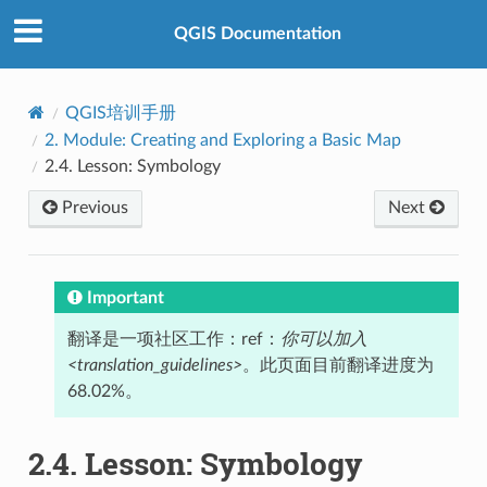
QGIS Documentation
QGIS培训手册
2.
Module: Creating and Exploring a Basic Map
2.4.
Lesson: Symbology
Previous
Next
Important
翻译是一项社区工作：ref：
你可以加入
<translation_guidelines>
。此页面目前翻译进度为
68.02%。
2.4.
Lesson: Symbology