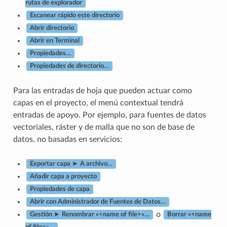
rutas de explorador
Escanear rápido este directorio
Abrir directorio
Abrir en Terminal
Propiedades…
Propiedades de directorio…
Para las entradas de hoja que pueden actuar como
capas en el proyecto, el menú contextual tendrá
entradas de apoyo. Por ejemplo, para fuentes de datos
vectoriales, ráster y de malla que no son de base de
datos, no basadas en servicios:
Exportar capa ► A archivo…
Añadir capa a proyecto
Propiedades de capa
Abrir con Administrador de Fuentes de Datos…
o
Gestión ► Renombrar «<name of file>»…
Borrar «<name