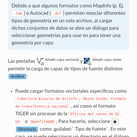
Debido a que algunos formatos como MapInfo (p. Ej.
) o Autocad (
) permiten mezclar diferentes
.tab
.dxf
tipos de geometría en un solo archivo, al cargar
dichos conjuntos de datos se abre un diálogo para
seleccionar geometrías para usar en para tener una
geometría por capa.
Añadir capa vectorial
Añadir capa ráster
Las pestañas
y
permitir la carga de capas de tipos de fuente distintos
:
Archivo
Puede cargar formatos vectoriales específicos como
,
Cobertura
binaria
de
ArcInfo
Reino
Unido.
Formato
, así como el formato
de
transferencia
nacional
TIGER sin procesar de la
Oficina
del
censo
de
EE.
o
. Para hacerlo, seleccione
UU.
OpenfileGDB
como :guilabel:` Tipo de fuente`. En este
Directorio
caso, se puede seleccionar un directorio en el diálogo