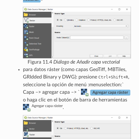
Figura 11.4
Diálogo de Añadir capa vectorial
para datos ráster (como capas GeoTiff, MBTiles,
GRIdded Binary y DWG): presione
+
+
,
Ctrl
Shift
R
seleccione la opción de menú :menuselection:`
Capa –> agregar capa –> `
Agregar capa ráster
o haga clic en el botón de barra de herramientas
Agregar capa ráster
.