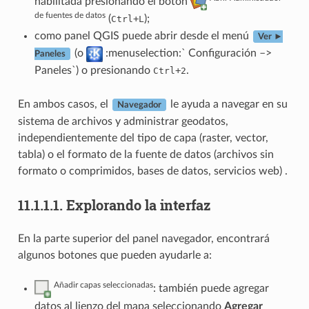
habilitada presionando el botón
de fuentes de datos
(
+
);
Ctrl
L
como panel QGIS puede abrir desde el menú
Ver ►
(o
:menuselection:` Configuración –>
Paneles
Paneles`) o presionando
+
.
Ctrl
2
En ambos casos, el
le ayuda a navegar en su
Navegador
sistema de archivos y administrar geodatos,
independientemente del tipo de capa (raster, vector,
tabla) o el formato de la fuente de datos (archivos sin
formato o comprimidos, bases de datos, servicios web) .
11.1.1.1.
Explorando la interfaz
En la parte superior del panel navegador, encontrará
algunos botones que pueden ayudarle a:
Añadir capas seleccionadas
: también puede agregar
datos al lienzo del mapa seleccionando
Agregar