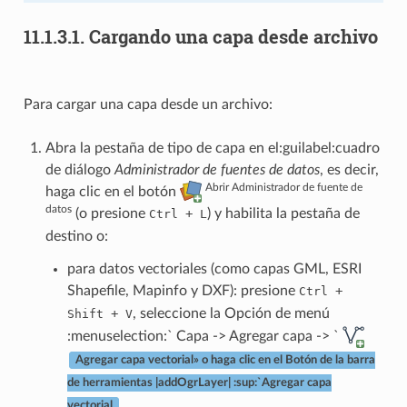
11.1.3.1.
Cargando una capa desde archivo
Para cargar una capa desde un archivo:
Abra la pestaña de tipo de capa en el:guilabel:cuadro
de diálogo
Administrador de fuentes de datos
, es decir,
Abrir Administrador de fuente de
haga clic en el botón
datos
(o presione
+
) y habilita la pestaña de
Ctrl
L
destino o:
para datos vectoriales (como capas GML, ESRI
Shapefile, Mapinfo y DXF): presione
+
Ctrl
+
, seleccione la Opción de menú
Shift
V
:menuselection:` Capa -> Agregar capa -> `
Agregar capa vectorial» o haga clic en el Botón de la barra
de herramientas |addOgrLayer| :sup:`Agregar capa
.
vectorial