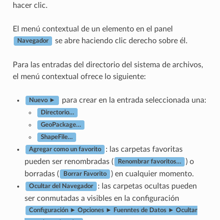
hacer clic.
El menú contextual de un elemento en el panel
se abre haciendo clic derecho sobre él.
Navegador
Para las entradas del directorio del sistema de archivos,
el menú contextual ofrece lo siguiente:
para crear en la entrada seleccionada una:
Nuevo ►
Directorio…
GeoPackage…
ShapeFile…
: las carpetas favoritas
Agregar como un favorito
pueden ser renombradas (
) o
Renombrar favoritos…
borradas (
) en cualquier momento.
Borrar Favorito
: las carpetas ocultas pueden
Ocultar del Navegador
ser conmutadas a visibles en la configuración
Configuración ► Opciones ► Fuenntes de Datos ► Ocultar