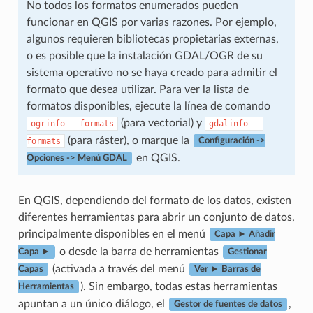
No todos los formatos enumerados pueden
funcionar en QGIS por varias razones. Por ejemplo,
algunos requieren bibliotecas propietarias externas,
o es posible que la instalación GDAL/OGR de su
sistema operativo no se haya creado para admitir el
formato que desea utilizar. Para ver la lista de
formatos disponibles, ejecute la línea de comando
(para vectorial) y
ogrinfo
--formats
gdalinfo
--
(para ráster), o marque la
formats
Configuración ->
en QGIS.
Opciones -> Menú GDAL
En QGIS, dependiendo del formato de los datos, existen
diferentes herramientas para abrir un conjunto de datos,
principalmente disponibles en el menú
Capa ► Añadir
o desde la barra de herramientas
Capa ►
Gestionar
(activada a través del menú
Capas
Ver ► Barras de
). Sin embargo, todas estas herramientas
Herramientas
apuntan a un único diálogo, el
,
Gestor de fuentes de datos