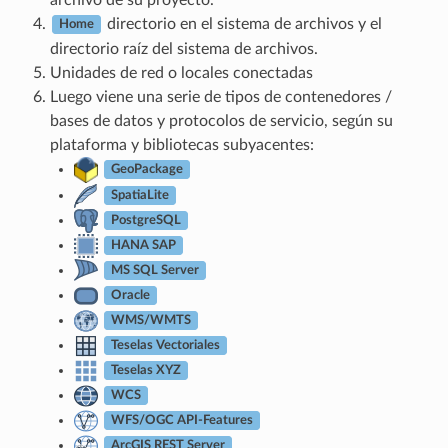
directorio en el sistema de archivos y el
Home
directorio raíz del sistema de archivos.
Unidades de red o locales conectadas
Luego viene una serie de tipos de contenedores /
bases de datos y protocolos de servicio, según su
plataforma y bibliotecas subyacentes:
GeoPackage
SpatiaLite
PostgreSQL
HANA SAP
MS SQL Server
Oracle
WMS/WMTS
Teselas Vectoriales
Teselas XYZ
WCS
WFS/OGC API-Features
ArcGIS REST Server