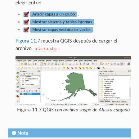
elegir entre:
.
Añadir capas a un grupo
.
Mostrar sistema y tablas internas
.
Mostrar capas vectoriales vacías
Figura 11.7
muestra QGIS después de cargar el
archivo
.
alaska.shp
Figura 11.7
QGIS con archivo shape de Alaska cargado
Nota