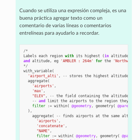
Cuando se utiliza una expresión compleja, es una
buena práctica agregar texto como un
comentario de varias líneas o comentarios
entrelíneas para ayudarlo a recordar.
/*
Labels
each
region
with
its
highest
(
in
altitude
)
air
and
altitude
,
eg
'AMBLER : 264m'
for
the
'Northwest A
*/
with_variable
(
'airport_alti'
,
--
stores
the
highest
altitude
of
t
aggregate
(
'airports'
,
'max'
,
"ELEV"
,
--
the
field
containing
the
altitude
--
and
limit
the
airports
to
the
region
they
are
filter
:=
within
(
@geometry
,
geometry
(
@parent
)
),
aggregate
(
--
finds
airports
at
the
same
altitude
'airports'
,
'concatenate'
,
"NAME"
,
filter
:=
within
(
@geometry
,
geometry
(
@parent