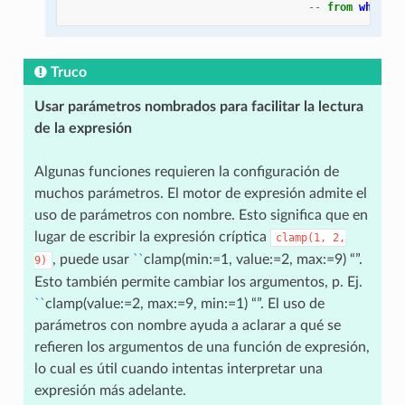
--
from
which
t
Truco
Usar parámetros nombrados para facilitar la lectura
de la expresión
Algunas funciones requieren la configuración de
muchos parámetros. El motor de expresión admite el
uso de parámetros con nombre. Esto significa que en
lugar de escribir la expresión críptica
clamp(1,
2,
, puede usar
``
clamp(min:=1, value:=2, max:=9) “”.
9)
Esto también permite cambiar los argumentos, p. Ej.
``
clamp(value:=2, max:=9, min:=1) “”. El uso de
parámetros con nombre ayuda a aclarar a qué se
refieren los argumentos de una función de expresión,
lo cual es útil cuando intentas interpretar una
expresión más adelante.