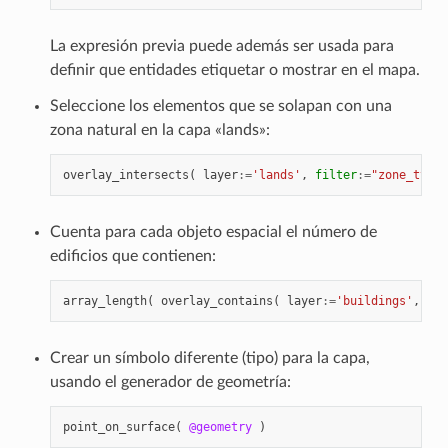
La expresión previa puede además ser usada para
definir que entidades etiquetar o mostrar en el mapa.
Seleccione los elementos que se solapan con una
zona natural en la capa «lands»:
overlay_intersects
(
layer
:=
'lands'
,
filter
:=
"zone_type"
Cuenta para cada objeto espacial el número de
edificios que contienen:
array_length
(
overlay_contains
(
layer
:=
'buildings'
,
exp
Crear un símbolo diferente (tipo) para la capa,
usando el generador de geometría:
point_on_surface
(
@geometry
)