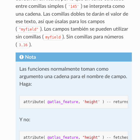
entre comillas simples (
) se interpreta como
'145'
una cadena. Las comillas dobles te darán el valor de
ese texto, así que úsalas para los campos
(
). Los campos también se pueden utilizar
"myfield"
sin comillas (
). Sin comillas para números
myfield
(
).
3,16
Nota
Las funciones normalmente toman como
argumento una cadena para el nombre de campo.
Haga:
attribute
(
@atlas_feature
,
'height'
)
--
returns
the
Y no:
attribute
(
@atlas_feature
,
"height"
)
--
fetches
the