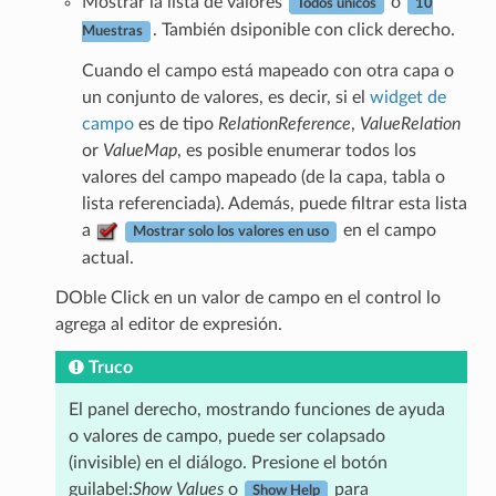
Mostrar la lista de valores
o
Todos únicos
10
. También dsiponible con click derecho.
Muestras
Cuando el campo está mapeado con otra capa o
un conjunto de valores, es decir, si el
widget de
campo
es de tipo
RelationReference
,
ValueRelation
or
ValueMap
, es posible enumerar todos los
valores del campo mapeado (de la capa, tabla o
lista referenciada). Además, puede filtrar esta lista
a
en el campo
Mostrar solo los valores en uso
actual.
DOble Click en un valor de campo en el control lo
agrega al editor de expresión.
Truco
El panel derecho, mostrando funciones de ayuda
o valores de campo, puede ser colapsado
(invisible) en el diálogo. Presione el botón
guilabel:
Show Values
o
para
Show Help