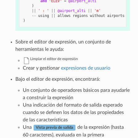
and
"ELEV"
=
@airport_alti
)
||
' : '
||
@airport_alti
||
'm'
--
using
||
allows
regions
without
airports
to
be
)
Sobre el editor de expresión, un conjunto de
herramientas le ayuda:
Limpiar el editor de expresión
Crear y gestionar
expresiones de usuario
Bajo el editor de expresión, encontrará:
Un conjunto de operadores básicos para ayudarle
a construir la expresión
Una indicación del formato de salida esperado
cuando se definen los datos de las propiedades
de las características
Una
de la expresión (hasta
Vista previa de salida
60 caracteres), evaluada en la primera