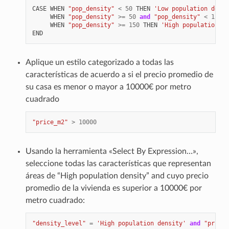
CASE
WHEN
"pop_density"
<
50
THEN
'Low population densi
WHEN
"pop_density"
>=
50
and
"pop_density"
<
150
T
WHEN
"pop_density"
>=
150
THEN
'High population de
END
Aplique un estilo categorizado a todas las
características de acuerdo a si el precio promedio de
su casa es menor o mayor a 10000€ por metro
cuadrado
"price_m2"
>
10000
Usando la herramienta «Select By Expression…»,
seleccione todas las características que representan
áreas de “High population density” and cuyo precio
promedio de la vivienda es superior a 10000€ por
metro cuadrado:
"density_level"
=
'High population density'
and
"price_