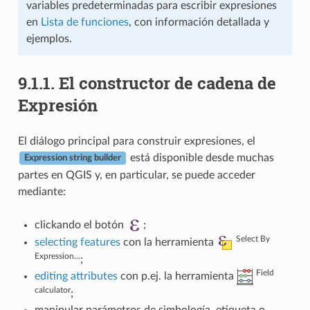
variables predeterminadas para escribir expresiones
en
Lista de funciones
, con información detallada y
ejemplos.
9.1.1.
El constructor de cadena de
Expresión
El diálogo principal para construir expresiones, el
está disponible desde muchas
Expression string builder
partes en QGIS y, en particular, se puede acceder
mediante:
clickando el botón
;
Select By
selecting features
con la herramienta
Expression…
;
Field
editing attributes
con p.ej. la herramienta
calculator
;
manipular parámetros de simbología, etiqueta o