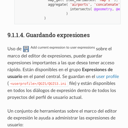
map_get
(
item_variables
(
'Map 1'
),
'map
aggregate
(
'airports'
,
'concatenate'
,
"N
intersects
(
@geometry
,
@exten
)
)
9.1.1.4.
Guardando expresiones
Add current expression to user expressions
Uso de
sobre el
marco del editor de expresiones, puede guardar
expresiones importantes a las que desea tener acceso
rápido. Están disponibles en el grupo
Expresiones de
usuario
en el panel central. Se guardan en el
user profile
(
file) y están disponibles
<userprofile>/QGIS/QGIS3.ini
en todos los diálogos de expresión dentro de todos los
proyectos del perfil de usuario actual.
Un conjunto de herramientas sobre el marco del editor
de expresión le ayuda a administrar las expresiones de
usuario: