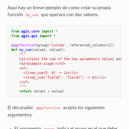
Aquí hay un breve ejemplo de como crear su propia
función
que operará con dos valores.
my_sum
from
qgis.core
import
*
from
qgis.gui
import
*
@qgsfunction
(
group
=
'Custom'
,
referenced_columns
=
[])
def
my_sum
(
value1
,
value2
):
"""
    Calculates the sum of the two parameters value1 and va
    <h2>Example usage:</h2>
    <ul>
      <li>my_sum(5, 8) -> 13</li>
      <li>my_sum("field1", "field2") -> 42</li>
    </ul>
    """
return
value1
+
value2
El decorador
acepta los siguientes
@qgsfunction
argumentos:
El argumento
indica el grupo en el que debe
group