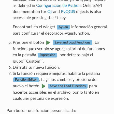
as defined in
Configuración de Python
. Online API
documentation for
Qt
and
PyQGIS
objects is also
accessible pressing the
F1
key.
Encontrará en el widget
información general
Ayuda
para configurar el decorador @qgsfunction.
Presione el botón
. La
Save and Load Functions
función que escribió se agrega al árbol de funciones
en la pestaña
, por defecto bajo el
Expression
grupo``Custom``.
Disfruta tu nueva función.
Si la función requiere mejoras, habilite la pestaña
, haga los cambios y presione de
Function Editor
nuevo el botón
para
Save and Load Functions
hacerlos accesibles en el archivo, por lo tanto en
cualquier pestaña de expresión.
Para borrar una función personalizada: