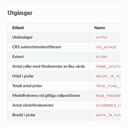
Utgångar
Etikett
Namn
Utdatalager
OUTPUT
CRS auktoritetsidentifierare
CRS_AUTHID
Extent
EXTENT
Antal celler med förekomster av lika värde
FOUND_LOCATIONS_
Höjd i pixlar
HEIGHT_IN_PIXELS
Totalt antal pixlar
TOTAL_PIXEL_COUN
Medelfrekvens vid giltiga cellpositioner
MEAN_FREQUENCY_P
Antal värdeförekomster
OCCURRENCE_COUNT
Bredd i pixlar
WIDTH_IN_PIXELS