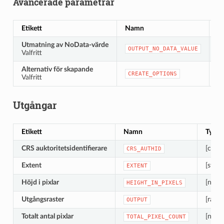
Avancerade parametrar
Etikett
Namn
T
Utmatning av NoData-värde
[n
OUTPUT_NO_DATA_VALUE
Valfritt
S
Alternativ för skapande
[s
CREATE_OPTIONS
Valfritt
St
Utgångar
Etikett
Namn
Typ
CRS auktoritetsidentifierare
[crs]
CRS_AUTHID
Extent
[strän
EXTENT
Höjd i pixlar
[numer
HEIGHT_IN_PIXELS
Utgångsraster
[raste
OUTPUT
Totalt antal pixlar
[numer
TOTAL_PIXEL_COUNT