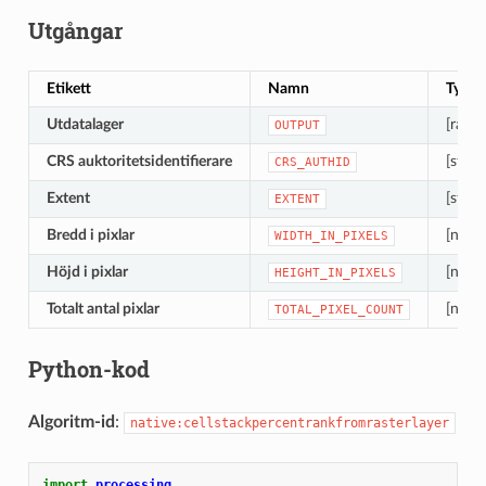
Utgångar
Etikett
Namn
Typ
Utdatalager
[raste
OUTPUT
CRS auktoritetsidentifierare
[strän
CRS_AUTHID
Extent
[strän
EXTENT
Bredd i pixlar
[numer
WIDTH_IN_PIXELS
Höjd i pixlar
[numer
HEIGHT_IN_PIXELS
Totalt antal pixlar
[numer
TOTAL_PIXEL_COUNT
Python-kod
Algoritm-id
:
native:cellstackpercentrankfromrasterlayer
import
processing