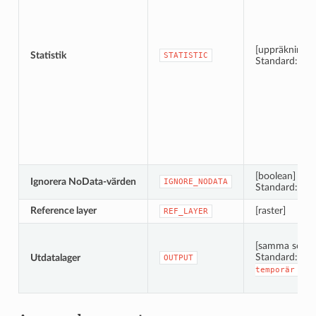
[uppräkning]
Statistik
STATISTIC
Standard: 0
[boolean]
Ignorera NoData-värden
IGNORE_NODATA
Standard: Sa
Reference layer
[raster]
REF_LAYER
[samma som i
Standard:
Utdatalager
OUTPUT
[S
temporär
fil