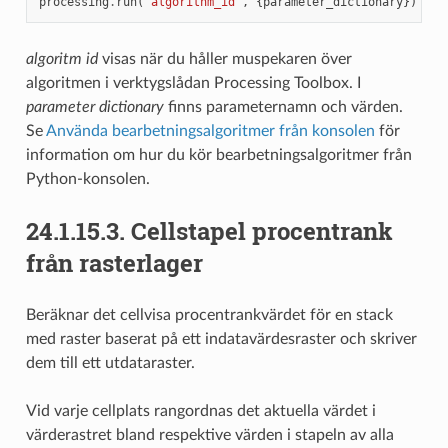
processing
.
run
(
"algorithm_id"
,
{
parameter_dictionary
})
algoritm id
visas när du håller muspekaren över
algoritmen i verktygslådan Processing Toolbox. I
parameter dictionary
finns parameternamn och värden.
Se
Använda bearbetningsalgoritmer från konsolen
för
information om hur du kör bearbetningsalgoritmer från
Python-konsolen.
24.1.15.3.
Cellstapel procentrank
från rasterlager
Beräknar det cellvisa procentrankvärdet för en stack
med raster baserat på ett indatavärdesraster och skriver
dem till ett utdataraster.
Vid varje cellplats rangordnas det aktuella värdet i
värderastret bland respektive värden i stapeln av alla