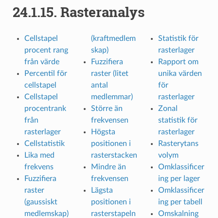
24.1.15.
Rasteranalys
Cellstapel
(kraftmedlem
Statistik för
procent rang
skap)
rasterlager
från värde
Fuzzifiera
Rapport om
Percentil för
raster (litet
unika värden
cellstapel
antal
för
Cellstapel
medlemmar)
rasterlager
procentrank
Större än
Zonal
från
frekvensen
statistik för
rasterlager
Högsta
rasterlager
Cellstatistik
positionen i
Rasterytans
Lika med
rasterstacken
volym
frekvens
Mindre än
Omklassificer
Fuzzifiera
frekvensen
ing per lager
raster
Lägsta
Omklassificer
(gaussiskt
positionen i
ing per tabell
medlemskap)
rasterstapeln
Omskalning