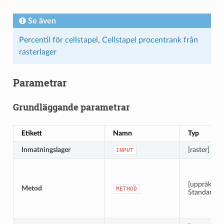
Se även
Percentil för cellstapel
,
Cellstapel procentrank från
rasterlager
Parametrar
Grundläggande parametrar
Etikett
Namn
Typ
Inmatningslager
[raster] [list
INPUT
[uppräkning
Metod
METHOD
Standard: 0