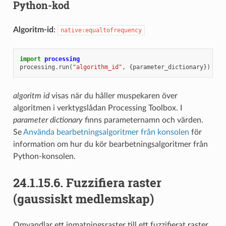
Python-kod
Algoritm-id
:
native:equaltofrequency
import
processing
processing
.
run
(
"algorithm_id"
,
{
parameter_dictionary
})
algoritm id
visas när du håller muspekaren över
algoritmen i verktygslådan Processing Toolbox. I
parameter dictionary
finns parameternamn och värden.
Se
Använda bearbetningsalgoritmer från konsolen
för
information om hur du kör bearbetningsalgoritmer från
Python-konsolen.
24.1.15.6.
Fuzzifiera raster
(gaussiskt medlemskap)
Omvandlar ett inmatningsraster till ett fuzzifierat raster