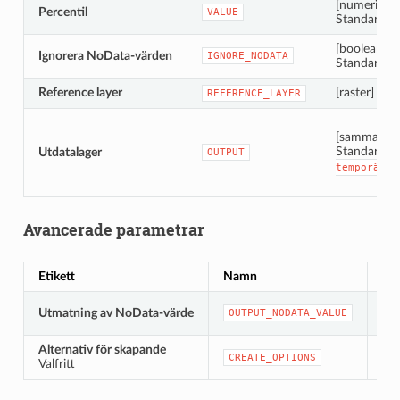
[numerisk: 
Percentil
VALUE
Standard: 0
[boolean]
Ignorera NoData-värden
IGNORE_NODATA
Standard: 
Reference layer
[raster]
REFERENCE_LAYER
[samma som
Standard:
Utdatalager
OUTPUT
temporär
f
Avancerade parametrar
Etikett
Namn
Ty
[nu
Utmatning av NoData-värde
OUTPUT_NODATA_VALUE
Sta
Alternativ för skapande
[st
CREATE_OPTIONS
Valfritt
Sta