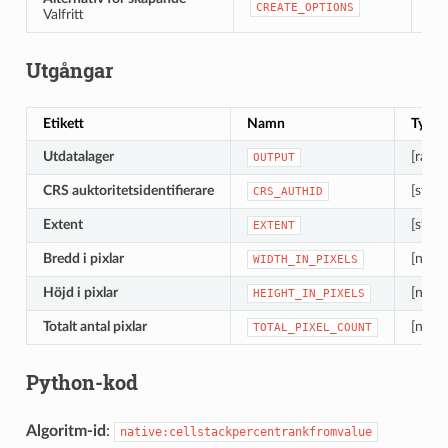
CREATE_OPTIONS
Valfritt
Sta
Utgångar
Etikett
Namn
Typ
Utdatalager
[raste
OUTPUT
CRS auktoritetsidentifierare
[strän
CRS_AUTHID
Extent
[strän
EXTENT
Bredd i pixlar
[numer
WIDTH_IN_PIXELS
Höjd i pixlar
[numer
HEIGHT_IN_PIXELS
Totalt antal pixlar
[numer
TOTAL_PIXEL_COUNT
Python-kod
Algoritm-id
:
native:cellstackpercentrankfromvalue