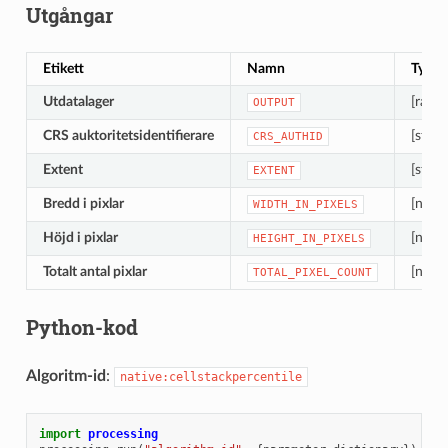
Utgångar
Etikett
Namn
Typ
Utdatalager
[raste
OUTPUT
CRS auktoritetsidentifierare
[strän
CRS_AUTHID
Extent
[strän
EXTENT
Bredd i pixlar
[numer
WIDTH_IN_PIXELS
Höjd i pixlar
[numer
HEIGHT_IN_PIXELS
Totalt antal pixlar
[numer
TOTAL_PIXEL_COUNT
Python-kod
Algoritm-id
:
native:cellstackpercentile
import
processing