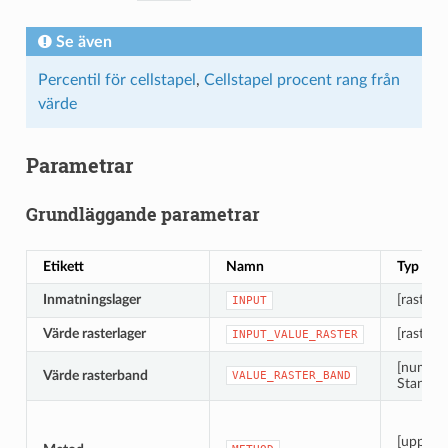
Se även
Percentil för cellstapel
,
Cellstapel procent rang från
värde
Parametrar
Grundläggande parametrar
Etikett
Namn
Typ
Inmatningslager
[raster] [
INPUT
Värde rasterlager
[raster]
INPUT_VALUE_RASTER
[numeris
Värde rasterband
VALUE_RASTER_BAND
Standar
[uppräk