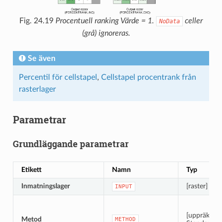
Fig. 24.19
Procentuell ranking Värde = 1.
celler
NoData
(grå) ignoreras.
Se även
Percentil för cellstapel
,
Cellstapel procentrank från
rasterlager
Parametrar
Grundläggande parametrar
Etikett
Namn
Typ
Inmatningslager
[raster] [list
INPUT
[uppräkning
Metod
METHOD