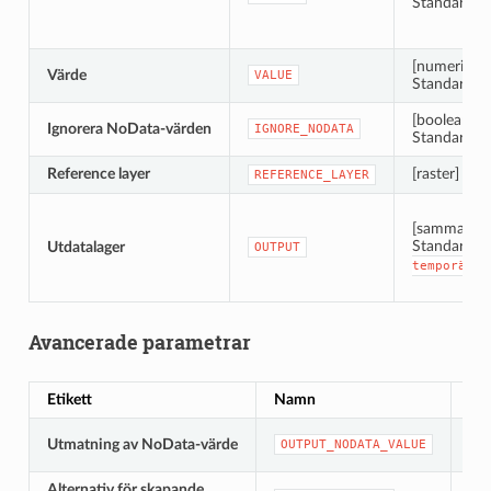
Standard: 0
[numerisk: 
Värde
VALUE
Standard: 1
[boolean]
Ignorera NoData-värden
IGNORE_NODATA
Standard: 
Reference layer
[raster]
REFERENCE_LAYER
[samma som
Standard:
Utdatalager
OUTPUT
temporär
f
Avancerade parametrar
Etikett
Namn
Ty
[nu
Utmatning av NoData-värde
OUTPUT_NODATA_VALUE
Sta
Alternativ för skapande
[st