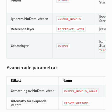
Metod
METHOD
Standar
[boolean
Ignorera NoData-värden
IGNORE_NODATA
Standar
Reference layer
[raster]
REFERENCE_LAYER
[samma 
Standar
Utdatalager
OUTPUT
temporä
Avancerade parametrar
Etikett
Namn
Ty
[nu
Utmatning av NoData-värde
OUTPUT_NODATA_VALUE
Sta
Alternativ för skapande
[st
CREATE_OPTIONS
Valfritt
Sta