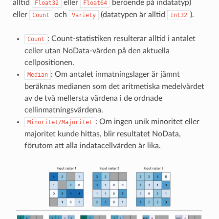
alltid
eller
beroende på indatatyp)
Float32
Float64
eller
och
(datatypen är alltid
).
Count
Variety
Int32
: Count-statistiken resulterar alltid i antalet
Count
celler utan NoData-värden på den aktuella
cellpositionen.
: Om antalet inmatningslager är jämnt
Median
beräknas medianen som det aritmetiska medelvärdet
av de två mellersta värdena i de ordnade
cellinmatningsvärdena.
: Om ingen unik minoritet eller
Minoritet/Majoritet
majoritet kunde hittas, blir resultatet NoData,
förutom att alla indatacellvärden är lika.