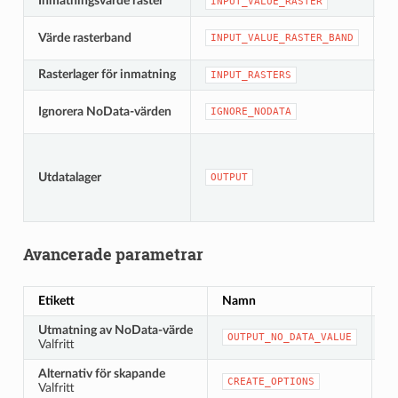
Inmatningsvärde raster
[r
INPUT_VALUE_RASTER
[
Värde rasterband
INPUT_VALUE_RASTER_BAND
S
Rasterlager för inmatning
[r
INPUT_RASTERS
[
Ignorera NoData-värden
IGNORE_NODATA
S
[
Utdatalager
OUTPUT
S
Avancerade parametrar
Etikett
Namn
T
Utmatning av NoData-värde
[n
OUTPUT_NO_DATA_VALUE
Valfritt
S
Alternativ för skapande
[s
CREATE_OPTIONS
Valfritt
St