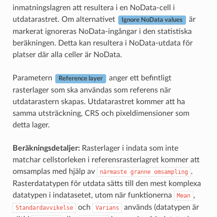
inmatningslagren att resultera i en NoData-cell i
utdatarastret. Om alternativet
är
Ignore NoData values
markerat ignoreras NoData-ingångar i den statistiska
beräkningen. Detta kan resultera i NoData-utdata för
platser där alla celler är NoData.
Parametern
anger ett befintligt
Reference layer
rasterlager som ska användas som referens när
utdatarastern skapas. Utdatarastret kommer att ha
samma utsträckning, CRS och pixeldimensioner som
detta lager.
Beräkningsdetaljer:
Rasterlager i indata som inte
matchar cellstorleken i referensrasterlagret kommer att
omsamplas med hjälp av
.
närmaste
granne
omsampling
Rasterdatatypen för utdata sätts till den mest komplexa
datatypen i indatasetet, utom när funktionerna
,
Mean
och
används (datatypen är
Standardavvikelse
Varians