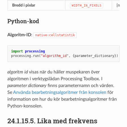
Bredd i pixlar
[numer
WIDTH_IN_PIXELS
Python-kod
Algoritm-ID
:
native:cellstatistik
import
processing
processing
.
run
(
"algorithm_id"
,
{
parameter_dictionary
})
algoritm id
visas när du håller muspekaren över
algoritmen i verktygslådan Processing Toolbox. I
parameter dictionary
finns parameternamn och värden.
Se
Använda bearbetningsalgoritmer från konsolen
för
information om hur du kör bearbetningsalgoritmer från
Python-konsolen.
24.1.15.5.
Lika med frekvens