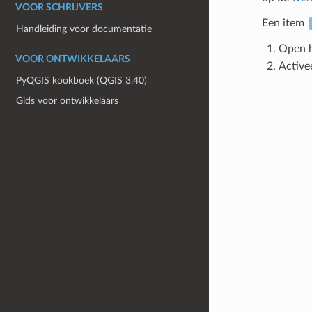
VOOR SCHRIJVERS
Een item
Handleiding voor documentatie
Open h
VOOR ONTWIKKELAARS
Active
PyQGIS kookboek (QGIS 3.40)
Gids voor ontwikkelaars