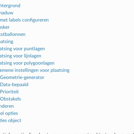
htergrond
chaduw
 met labels configureren
sker
kstballonnen
aatsing
atsing voor puntlagen
atsing voor lijnlagen
atsing voor polygoonlagen
emene instellingen voor plaatsing
Geometrie-generator
Data-bepaald
Prioriteit
Obstakels
nderen
el opties
ies object