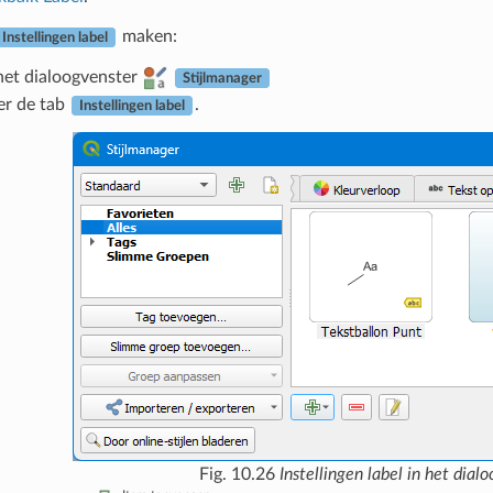
maken:
Instellingen label
et dialoogvenster
Stijlmanager
er de tab
.
Instellingen label
Fig. 10.26
Instellingen label in het dial