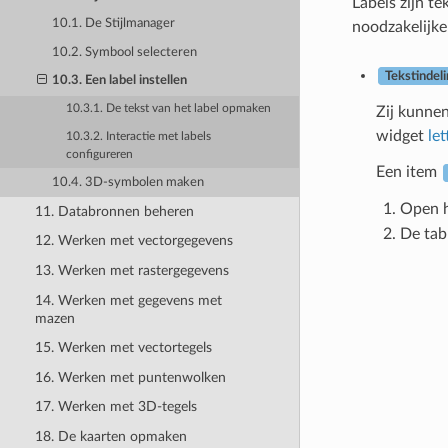
Labels zijn t
10.1. De Stijlmanager
noodzakelijke
10.2. Symbool selecteren
Tekstindel
10.3. Een label instellen
10.3.1. De tekst van het label opmaken
Zij kunnen
widget
le
10.3.2. Interactie met labels
configureren
Een item
10.4. 3D-symbolen maken
Open h
11. Databronnen beheren
De ta
12. Werken met vectorgegevens
13. Werken met rastergegevens
14. Werken met gegevens met
mazen
15. Werken met vectortegels
16. Werken met puntenwolken
17. Werken met 3D-tegels
18. De kaarten opmaken