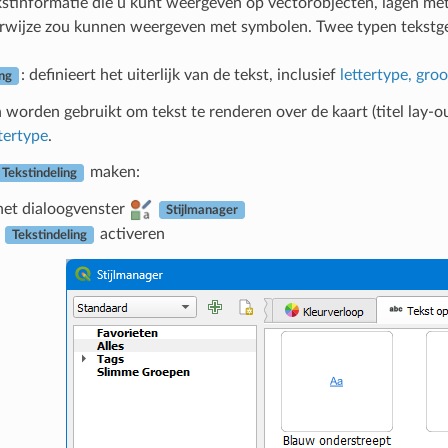
ekstinformatie die u kunt weergeven op vectorobjecten, lagen met 
rwijze zou kunnen weergeven met symbolen. Twee typen tekstger
: definieert het uiterlijk van de tekst, inclusief
lettertype, groo
ing
 worden gebruikt om tekst te renderen over de kaart (titel lay-o
ttertype
.
maken:
Tekstindeling
et dialoogvenster
Stijlmanager
b
activeren
Tekstindeling