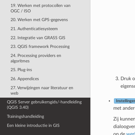
19. Werken met protocollen van
OGC / ISO
20. Werken met GPS-gegevens
21. Authenticatiesysteem
22. Integratie van GRASS GIS
23. QGIS framework Processing
24. Processing providers en
algoritmes
25. Plug-ins
Druk 
26. Appendices
eigen
27. Verwijzingen naar literatuur en
web
Instellinge
QGIS Server gebruikersgids/-handleiding
(QGIS 3.40)
met andere
Trainingshandleiding
Zij kunnen
Een kleine introductie in GIS
dialoogve
op de
wer