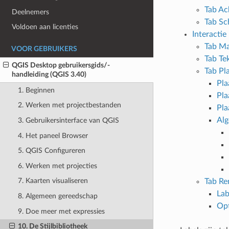
Tab Ac
Deelnemers
Tab S
Voldoen aan licenties
Interactie
Tab Ma
VOOR GEBRUIKERS
Tab Te
QGIS Desktop gebruikersgids/-
Tab Pl
handleiding (QGIS 3.40)
Pla
1. Beginnen
Pla
2. Werken met projectbestanden
Pla
Alg
3. Gebruikersinterface van QGIS
4. Het paneel Browser
5. QGIS Configureren
6. Werken met projecties
7. Kaarten visualiseren
Tab Re
Lab
8. Algemeen gereedschap
Opt
9. Doe meer met expressies
10. De Stijlbibliotheek