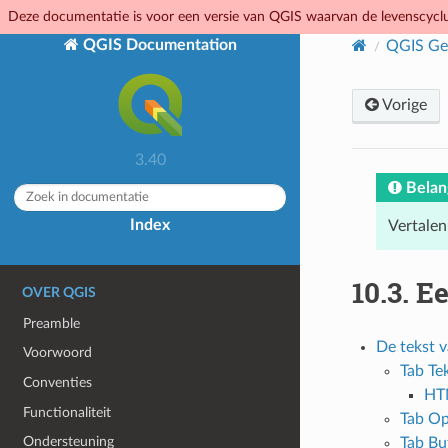
Deze documentatie is voor een versie van QGIS waarvan de levenscyclus
QGIS Documentation
QGIS Geb
Vorige
3.40
Belan
Index
Vertalen
10.3.
Ee
OVER QGIS
Preamble
De tekst 
Voorwoord
Tab Te
Conventies
HT
Functionaliteit
Tab O
Ondersteuning
Tab Bu