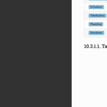
Schaduw
Tekstballon
Plaatsing
Renderen
10.3.1.1.
Ta