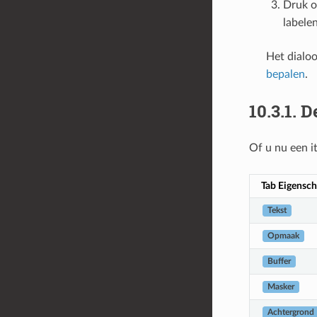
Druk 
labelen
Het dialo
bepalen
.
10.3.1.
D
Of u nu een 
Tab Eigensc
Tekst
Opmaak
Buffer
Masker
Achtergrond