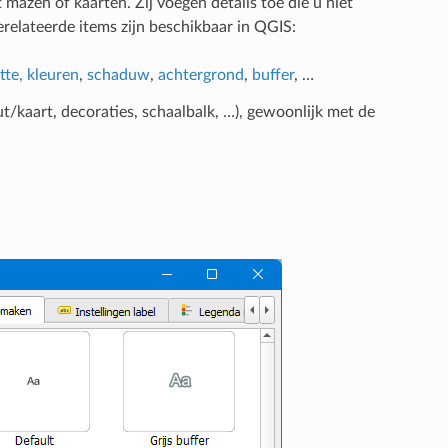
mazen of kaarten. Zij voegen details toe die u niet
elateerde items zijn beschikbaar in QGIS:
tte, kleuren
,
schaduw
,
achtergrond
,
buffer
, …
ut/kaart, decoraties, schaalbalk, …), gewoonlijk met de