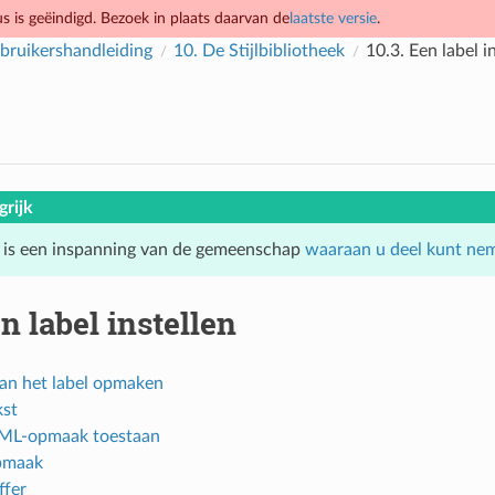
 is geëindigd. Bezoek in plaats daarvan de
laatste versie
.
ruikershandleiding
10.
De Stijlbibliotheek
10.3.
Een label i
grijk
 is een inspanning van de gemeenschap
waaraan u deel kunt ne
n label instellen
van het label opmaken
kst
ML-opmaak toestaan
pmaak
ffer