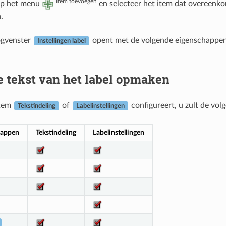
Item toevoegen
op het menu
en selecteer het item dat overeenko
.
ogvenster
opent met de volgende eigenschappen.
Instellingen label
e tekst van het label opmaken
item
of
configureert, u zult de vol
Tekstindeling
Labelinstellingen
happen
Tekstindeling
Labelinstellingen