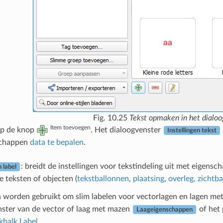
Fig. 10.25
Tekst opmaken in het dialoo
Item toevoegen
op de knop
. Het dialoogvenster
Instellingen tekst
schappen
data te bepalen
.
: breidt de instellingen voor tekstindeling uit met eigensch
n label
 teksten of objecten (
tekstballonnen
,
plaatsing
,
overleg, zichtb
 worden gebruikt om slim labelen voor vectorlagen en lagen met
nster van de vector of laag met mazen
of het
Laageigenschappen
kbalk Label
.