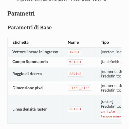
Parametri
Parametri di Base
Etichetta
Nome
Tipo
Vettore lineare in ingresso
[vector: line]
INPUT
Campo Sommatoria
[tablefield: num
WEIGHT
[numeric: doubl
Raggio di ricerca
RADIUS
Predefinito: 10.
[numeric: doubl
Dimensione pixel
PIXEL_SIZE
Predefinito: 10.
[raster]
Predefinito:
[S
Linea densità raster
OUTPUT
in
file
temporaneo]