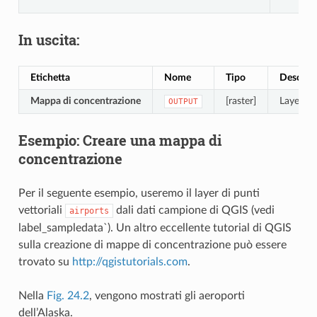
In uscita:
Etichetta
Nome
Tipo
Descrizi
Mappa di concentrazione
[raster]
Layer ras
OUTPUT
Esempio: Creare una mappa di
concentrazione
Per il seguente esempio, useremo il layer di punti
vettoriali
dali dati campione di QGIS (vedi
airports
label_sampledata`
). Un altro eccellente tutorial di QGIS
sulla creazione di mappe di concentrazione può essere
trovato su
http://qgistutorials.com
.
Nella
Fig. 24.2
, vengono mostrati gli aeroporti
dell’Alaska.