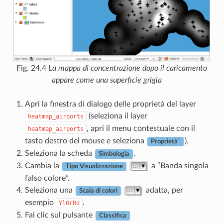
Fig. 24.4
La mappa di concentrazione dopo il caricamento
appare come una superficie grigia
Apri la finestra di dialogo delle proprietà del layer
(seleziona il layer
heatmap_airports
, apri il menu contestuale con il
heatmap_airports
tasto destro del mouse e seleziona
).
Proprietà`
Seleziona la scheda
.
Simbologia
Cambia la
a “Banda singola
Tipo Visualizzazione
falso colore”.
Seleziona una
adatta, per
Scala di colori
esempio
.
YlOrRd
Fai clic sul pulsante
Classifica