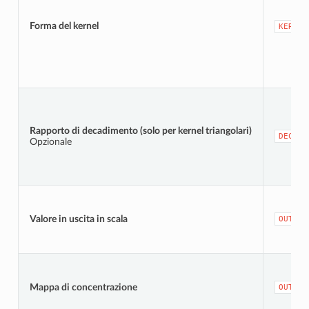
Forma del kernel
KERNEL
Rapporto di decadimento (solo per kernel triangolari)
DECAY
Opzionale
Valore in uscita in scala
OUTPUT
Mappa di concentrazione
OUTPUT