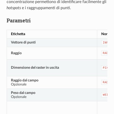
concentrazione permettono di identificare facilmente gli
hotspots
e i raggruppamenti di punti.
Parametri
Etichetta
Nome
Vettore di punti
INPUT
Raggio
RADIUS
Dimensione del raster in uscita
PIXEL_
Raggio dal campo
RADIUS
Opzionale
Peso dal campo
WEIGHT
Opzionale