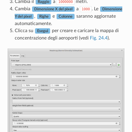
Cambia il
a
metri.
1000000
Raggio
Cambia
a
. Le
1000
Dimensione X del pixel
Dimensione
,
e
saranno aggiornate
Y del pixel
Righe
Colonne
automaticamente.
Clicca su
per creare e caricare la mappa di
Esegui
concentrazione degli aeroporti (vedi
Fig. 24.4
).