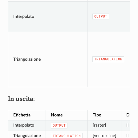
Interpolato
OUTPUT
Triangolazione
TRIANGULATION
In uscita:
Etichetta
Nome
Tipo
Descr
Interpolato
[raster]
Il TIN
OUTPUT
Triangolazione
[vector: line]
Il TIN
TRIANGULATION