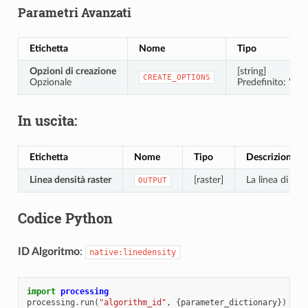
Parametri Avanzati
Etichetta
Nome
Tipo
Opzioni di creazione
[string]
CREATE_OPTIONS
Opzionale
Predefinito: “”
In uscita:
Etichetta
Nome
Tipo
Descrizione
Linea densità raster
[raster]
La linea di dens
OUTPUT
Codice Python
ID Algoritmo
:
native:linedensity
import
processing
processing
.
run
(
"algorithm_id"
,
{
parameter_dictionary
})