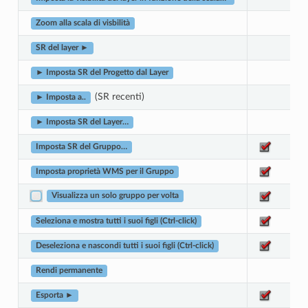
Zoom alla scala di visbilità
SR del layer ►
► Imposta SR del Progetto dal Layer
(SR recenti)
► Imposta a..
► Imposta SR del Layer…
Imposta SR del Gruppo…
Imposta proprietà WMS per il Gruppo
Visualizza un solo gruppo per volta
Seleziona e mostra tutti i suoi figli (Ctrl-click)
Deseleziona e nascondi tutti i suoi figli (Ctrl-click)
Rendi permanente
Esporta ►