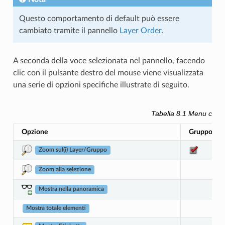
Questo comportamento di default può essere
cambiato tramite il pannello
Layer Order
.
A seconda della voce selezionata nel pannello, facendo
clic con il pulsante destro del mouse viene visualizzata
una serie di opzioni specifiche illustrate di seguito.
Tabella 8.1
Menu contes
Opzione
Gruppo
Zoom sul(i) Layer/Gruppo
Zoom alla selezione
Mostra nella panoramica
Mostra totale elementi