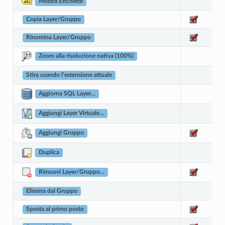
Mostra Etichette
Copia Layer/Gruppo
Rinomina Layer/Gruppo
Zoom alla risoluzione nativa (100%)
Stira usando l’estensione attuale
Aggiorna SQL Layer…
Aggiungi Layer Virtuale…
Aggiungi Gruppo
Duplica
Rimuovi Layer/Gruppo…
Elimina dal Gruppo
Sposta al primo posto