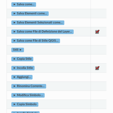
► Salva come…
► Salva Elementi come…
► Salva Elementi Selezionati come…
► Salva come File di Definizione del Layer…
► Salva come File di Stile QGIS…
Stili ►
► Copia Stile
► Incolla Stile
► Aggiungi…
► Rinomina Corrente…
► Modifica Simbolo…
► Copia Simbolo