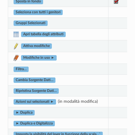
Sposta in fondo
Seleziona con tutti i genitori
Gruppi Selezionati
Apri tabella degli attributi
Attiva modifiche
Modifiche in uso ►
Filtra…
Cambia Sorgente Dati…
Ripristina Sorgente Dati…
(in modalità modifica)
Azioni sui selezionati ►
► Duplica
► Duplica e Digitalizza
Imposta la visibilità del layer in funzione della scala…`