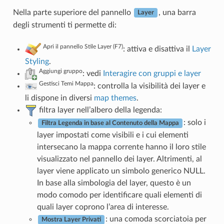
Nella parte superiore del pannello
, una barra
Layer
degli strumenti ti permette di:
Apri il pannello Stile Layer (F7)
: attiva e disattiva il
Layer
Styling
.
Aggiungi gruppo
: vedi
Interagire con gruppi e layer
Gestisci Temi Mappa
: controlla la visibilità dei layer e
li dispone in diversi
map themes
.
filtra layer nell’albero della legenda:
: solo i
Filtra Legenda in base al Contenuto della Mappa
layer impostati come visibili e i cui elementi
intersecano la mappa corrente hanno il loro stile
visualizzato nel pannello dei layer. Altrimenti, al
layer viene applicato un simbolo generico NULL.
In base alla simbologia del layer, questo è un
modo comodo per identificare quali elementi di
quali layer coprono l’area di interesse.
: una comoda scorciatoia per
Mostra Layer Privati