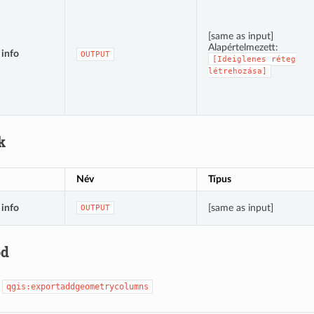
[same as input]
Alapértelmezett:
info
OUTPUT
[Ideiglenes
réteg
létrehozása]
k
Név
Típus
info
[same as input]
OUTPUT
ód
:
qgis:exportaddgeometrycolumns