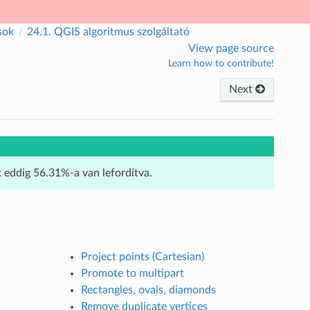
sok
24.1.
QGIS algoritmus szolgáltató
View page source
Learn how to contribute!
Next
k eddig 56.31%-a van lefordítva.
Project points (Cartesian)
Promote to multipart
Rectangles, ovals, diamonds
Remove duplicate vertices