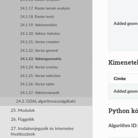
24.1.17. Raster terrain analysis
24.1.18. Raster tools
Added geom 
24.1.19. Vektoranalízis
24.1.20. Vektor: fedvény
24.1.21. Vector creation
24.1.22. Vector general
24.1.23. Vektorgeometria
Kimenete
24.1.24. Vector overlay
24.1.25. Vector selection
Címke
24.1.26. Vector table
Added geom 
24.1.27. Vektorcsempék
24.2. GDAL algoritmusszolgáltató
Python k
25. Modulok
26. Függelék
Algorithm ID
27. Irodalomjegyzék és internetes
hivatkozások