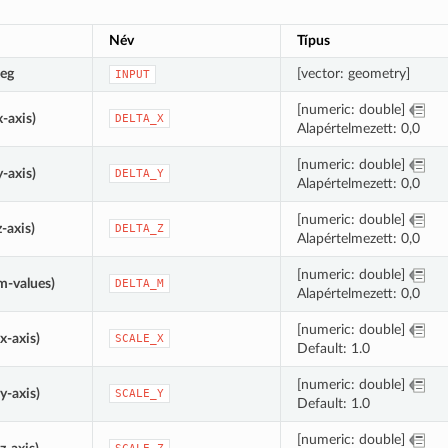
Név
Típus
teg
[vector: geometry]
INPUT
[numeric: double]
x-axis)
DELTA_X
Alapértelmezett: 0,0
[numeric: double]
y-axis)
DELTA_Y
Alapértelmezett: 0,0
[numeric: double]
z-axis)
DELTA_Z
Alapértelmezett: 0,0
[numeric: double]
m-values)
DELTA_M
Alapértelmezett: 0,0
[numeric: double]
(x-axis)
SCALE_X
Default: 1.0
[numeric: double]
(y-axis)
SCALE_Y
Default: 1.0
[numeric: double]