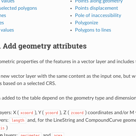
values
Points along geometry
selected polygons
Points displacement
nes
Pole of inaccessibility
es
Polygonize
 values
Polygons to lines
.
Add geometry attributes
etric properties of the features in a vector layer and includes 
a new vector layer with the same content as the input one, but wi
 based on a selected CRS.
s added to the table depend on the geometry type and dimension 
ayers: X (
), Y (
), Z (
) coordinates and/or M 
xcoord
ycoord
zcoord
yers:
and, for the LineString and CompoundCurve geomet
length
)
dis
on
layers:
and
perimeter
area