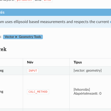
zés
thm uses ellipsoid based measurements and respects the current
u
:
Vector ► Geometry Tools
rek
Név
Típus
teg
[vector: geometry]
INPUT
[felsorolás]
ing
CALC_METHOD
Alapértelmezett: 0