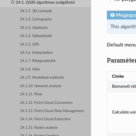
24.1. QGIS algoritmus szolgáltató
24.1.1. 3D csempék
Megjegy
24.1.2. Cartography
This algori
24.1.3. Adatbázis
24.1.4. Fájleszközök
Default men
24.1.5. GPS
24.1.6. Interpolation
Paraméte
24.1.7. Rétegeszközök
24.1.8. Háló
Címke
24.1.9. Modellező eszközök
Bemeneti ré
24.1.10. Network analysis
24.1.11. Plots
24.1.12. Point Cloud Conversion
24.1.13. Point Cloud Data Management
Calculate us
24.1.14. Point Cloud Extraction
24.1.15. Raster analysis
24.1.16. Raster Creation