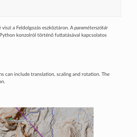
 viszi a Feldolgozás eszköztáron. A
paraméterszótár
Python konzolról történő futtatásával kapcsolatos
s can include translation, scaling and rotation. The
on.