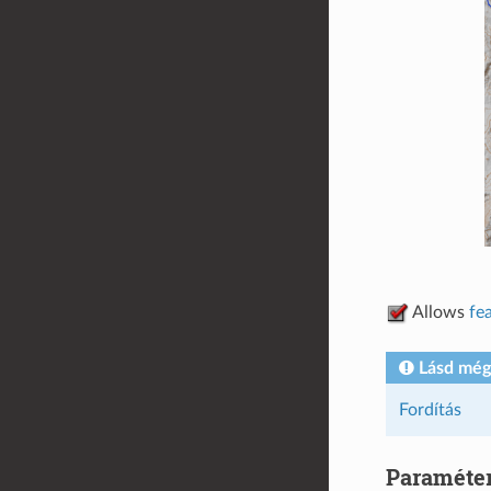
Allows
fe
Lásd még
Fordítás
Paraméte