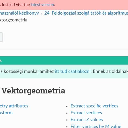
 Instead visit the
latest version
.
használói kézikönyv
24.
Feldolgozási szolgáltatók és algoritmu
ktorgeometria
s
ás közösségi munka, amihez
itt tud csatlakozni
. Ennek az oldalna
.
Vektorgeometria
try attributes
Extract specific vertices
ansform
Extract vertices
Extract Z values
Filter vertices by M value