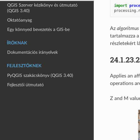
QGIS Szerver kézikönyv és útmutató
import
proc
processing
.
(QGIS 3.40)
Oktatóanyag
Az
algoritmus
Egy könnyed bevezetés a GIS-be
tartalmazza a
ÍRÓKNAK
részletekért l
Dokumentációs irányelvek
24.1.23.
FEJLESZTŐKNEK
PyQGIS szakácskönyv (QGIS 3.40)
Applies an af
operations are
Fejlesztői útmutató
Z and M value