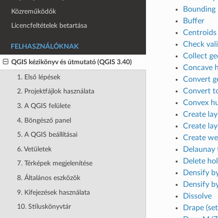
Bounding 
Közreműködők
Buffer
Licencfeltételek betartása
Centroids
Check vali
FELHASZNÁLÓKNAK
Collect g
QGIS kézikönyv és útmutató (QGIS 3.40)
Concave h
1. Első lépések
Convert g
Convert t
2. Projektfájlok használata
Convex hu
3. A QGIS felülete
Create lay
4. Böngésző panel
Create lay
5. A QGIS beállításai
Create we
6. Vetületek
Delaunay 
Delete ho
7. Térképek megjelenítése
Densify b
8. Általános eszközök
Densify by
9. Kifejezések használata
Dissolve
10. Stíluskönyvtár
Drape (set