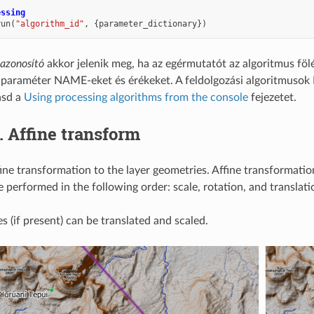
essing
run
(
"algorithm_id"
,
{
parameter_dictionary
})
 azonosító
akkor jelenik meg, ha az egérmutatót az algoritmus fölé
 paraméter NAME-eket és érékeket. A feldolgozási algoritmusok 
ásd a
Using processing algorithms from the console
fejezetet.
2.
Affine transform
fine transformation to the layer geometries. Affine transformation
 performed in the following order: scale, rotation, and translati
s (if present) can be translated and scaled.