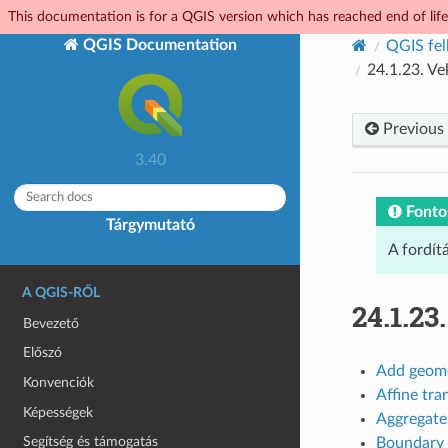
This documentation is for a QGIS version which has reached end of life.
QGIS Documentation
QGIS fel
24.1.23.
Ve
Previous
3.40
Fonto
Tárgymutató
A fordít
A QGIS-RŐL
24.1.23
Bevezető
Előszó
Add geome
Konvenciók
Affine tr
Képességek
Aggregate
Segítség és támogatás
Boundary