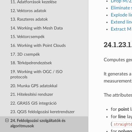
Drop M/Z 
11. Adatforrások kezelése
Eliminate 
12. Vektoros adatok
Explode li
13. Raszteres adatok
Extend lin
14. Working with Mesh Data
Extract M
15. Vektorcsempék
24.1.23.1
16. Working with Point Clouds
17. 3D csempék
Computes geom
18. Térképelrendezések
19. Working with OGC / ISO
It generates 
protocols
measurements
20. Munka GPS adatokkal
21. Hitelesítési rendszer
The attribute
22. GRASS GIS integráció
for
point
l
23. QGIS feldolgozási keretrendszer
for
line
la
24. Feldolgozási szolgáltatók és
(
straight
algoritmusok
for
polyg