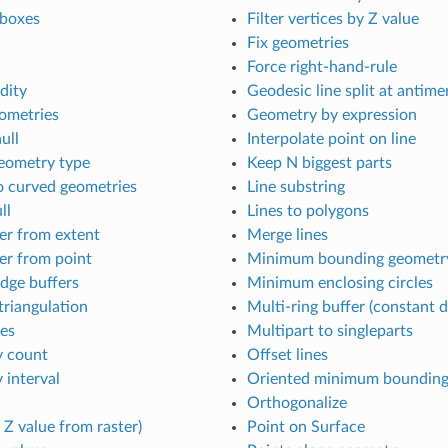
boxes
Filter vertices by Z value
Fix geometries
Force right-hand-rule
dity
Geodesic line split at antime
eometries
Geometry by expression
ull
Interpolate point on line
eometry type
Keep N biggest parts
o curved geometries
Line substring
ll
Lines to polygons
er from extent
Merge lines
er from point
Minimum bounding geometr
dge buffers
Minimum enclosing circles
triangulation
Multi-ring buffer (constant d
les
Multipart to singleparts
y count
Offset lines
 interval
Oriented minimum bounding
Orthogonalize
 Z value from raster)
Point on Surface