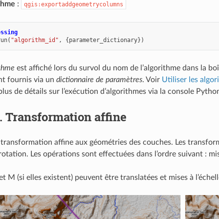
ithme
:
qgis:exportaddgeometrycolumns
essing
run
(
"algorithm_id"
,
{
parameter_dictionary
})
ithme
est affiché lors du survol du nom de l’algorithme dans la bo
t fournis via un
dictionnaire de paramètres
. Voir
Utiliser les alg
lus de détails sur l’exécution d’algorithmes via la console Pytho
2.
Transformation affine
transformation affine aux géométries des couches. Les transformat
a rotation. Les opérations sont effectuées dans l’ordre suivant : mis
et M (si elles existent) peuvent être translatées et mises à l’échell