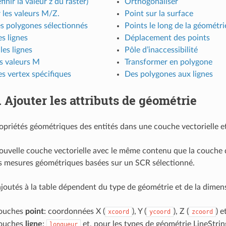
inir la valeur z du raster)
Orthogonaliser
 les valeurs M/Z.
Point sur la surface
es polygones sélectionnés
Points le long de la géométri
es lignes
Déplacement des points
les lignes
Pôle d’inaccessibilité
es valeurs M
Transformer en polygone
es vertex spécifiques
Des polygones aux lignes
.
Ajouter les attributs de géométrie
ropriétés géométriques des entités dans une couche vectorielle et 
uvelle couche vectorielle avec le même contenu que la couche d
s mesures géométriques basées sur un SCR sélectionné.
 ajoutés à la table dépendent du type de géométrie et de la dimens
couches
point
: coordonnées X (
), Y (
), Z (
) e
xcoord
ycoord
zcoord
couches
ligne
:
et, pour les types de géométrie LineStri
longueur