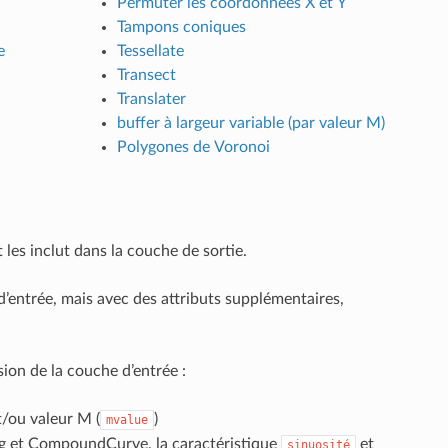
Permuter les coordonnées X et Y
Tampons coniques
e
Tessellate
Transect
Translater
buffer à largeur variable (par valeur M)
Polygones de Voronoi
les inclut dans la couche de sortie.
’entrée, mais avec des attributs supplémentaires,
ion de la couche d’entrée :
t/ou valeur M (
)
mvalue
ng et CompoundCurve, la caractéristique
et
sinuosité