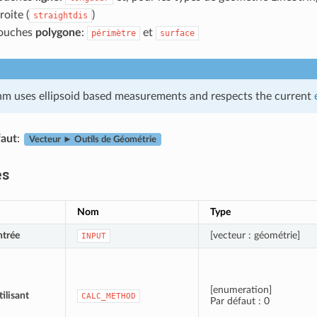
roite (
)
straightdis
couches
polygone
:
et
périmètre
surface
thm uses ellipsoid based measurements and respects the current
aut
:
Vecteur ► Outils de Géométrie
es
Nom
Type
ntrée
[vecteur : géométrie]
INPUT
[enumeration]
tilisant
CALC_METHOD
Par défaut : 0