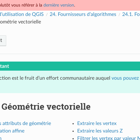
lutôt vous référer à la
dernière version
.
’utilisation de QGIS
24.
Fournisseurs d’algorithmes
24.1.
Fo
ométrie vectorielle
t
tant
ction est le fruit d’un effort communautaire auquel
vous pouvez 
.
Géométrie vectorielle
s attributs de géométrie
Extraire les vertex
tion affine
Extraire les valeurs Z
n
Filtrer les vertex par valeur 