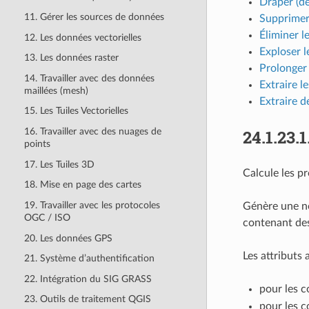
Draper (déf
11. Gérer les sources de données
Supprimer
Éliminer l
12. Les données vectorielles
Exploser l
13. Les données raster
Prolonger 
14. Travailler avec des données
Extraire l
maillées (mesh)
Extraire d
15. Les Tuiles Vectorielles
24.1.23.1
16. Travailler avec des nuages de
points
17. Les Tuiles 3D
Calcule les p
18. Mise en page des cartes
19. Travailler avec les protocoles
Génère une no
OGC / ISO
contenant de
20. Les données GPS
Les attributs
21. Système d’authentification
22. Intégration du SIG GRASS
pour les 
23. Outils de traitement QGIS
pour les 