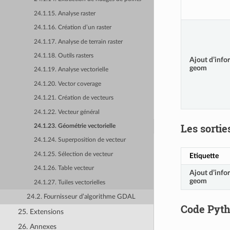
24.1.15. Analyse raster
24.1.16. Création d’un raster
24.1.17. Analyse de terrain raster
24.1.18. Outils rasters
Ajout d’info
geom
24.1.19. Analyse vectorielle
24.1.20. Vector coverage
24.1.21. Création de vecteurs
24.1.22. Vecteur général
Les sortie
24.1.23. Géométrie vectorielle
24.1.24. Superposition de vecteur
24.1.25. Sélection de vecteur
Etiquette
24.1.26. Table vecteur
Ajout d’info
geom
24.1.27. Tuiles vectorielles
24.2. Fournisseur d’algorithme GDAL
Code Pyt
25. Extensions
26. Annexes