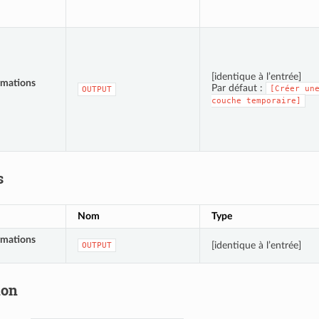
[identique à l’entrée]
rmations
Par défaut :
[Créer
un
OUTPUT
couche
temporaire]
s
Nom
Type
rmations
[identique à l’entrée]
OUTPUT
hon