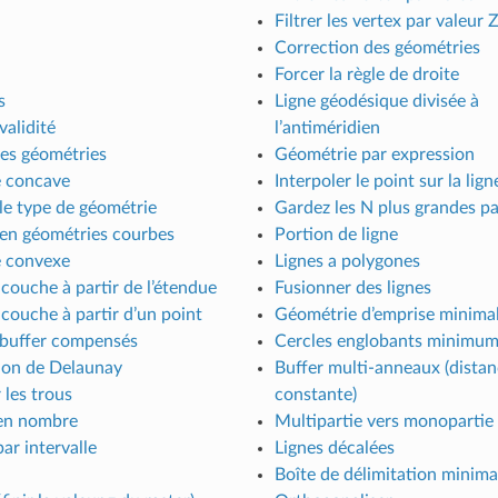
Filtrer les vertex par valeur 
Correction des géométries
Forcer la règle de droite
s
Ligne géodésique divisée à
 validité
l’antiméridien
les géométries
Géométrie par expression
 concave
Interpoler le point sur la lign
le type de géométrie
Gardez les N plus grandes pa
 en géométries courbes
Portion de ligne
 convexe
Lignes a polygones
couche à partir de l’étendue
Fusionner des lignes
couche à partir d’un point
Géométrie d’emprise minima
 buffer compensés
Cercles englobants minimu
tion de Delaunay
Buffer multi-anneaux (dista
les trous
constante)
 en nombre
Multipartie vers monopartie
par intervalle
Lignes décalées
Boîte de délimitation minima