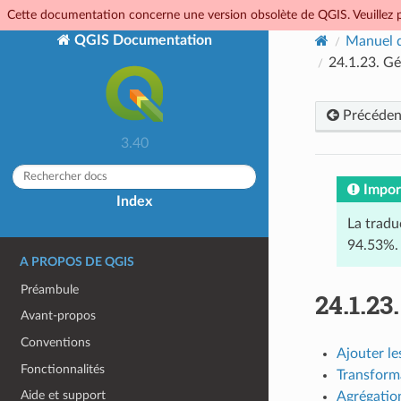
Cette documentation concerne une version obsolète de QGIS. Veuillez p
QGIS Documentation
Manuel d
24.1.23.
Gé
Précéden
3.40
Impor
Index
La tradu
94.53%.
A PROPOS DE QGIS
Préambule
24.1.23
Avant-propos
Conventions
Ajouter le
Fonctionnalités
Transforma
Aide et support
Agrégatio