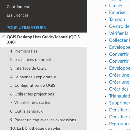
Limite
Contributeurs
Emprise
Les Licences
Tampon
Centroïde
POUR UTILISATEURS
Vérifier la
QGIS Desktop User Guide/Manual (QGIS
Collecter 
3.40)
Enveloppe
1. Premiers Pas
Convertir 
2. Les fichiers de projet
Convertir
Enveloppe
3. Interface de QGIS
Créer une 
4. Le panneau explorateur
Créer une 
5. Configuration de QGIS
Créer des
6. Utiliser les projections
Triangula
7. Visualiser des cartes
Supprimer 
Densifier
8. Outils généraux
Densifier 
9. Passer un cap avec les expressions
Regrouper
10. La bibliothèque de styles