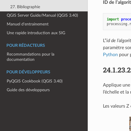
ID de l’algor
27. Bibliographie
QGIS Server Guide/Manual (QGIS 3.40)
import
proc
processing
.
Manuel d'entrainement
Une rapide introduction aux SIG
L”
id de l’algor
POUR RÉDACTEURS
paramètre son
Recommandations pour la
Python
pour p
documentation
24.1.23.
POUR DÉVELOPPEURS
PyQGIS Cookbook (QGIS 3.40)
Applique une 
Guide des développeurs
l’échelle et l
Les valeurs Z 