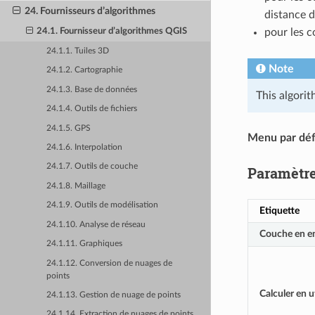
24. Fournisseurs d’algorithmes
distance d
pour les 
24.1. Fournisseur d’algorithmes QGIS
24.1.1. Tuiles 3D
Note
24.1.2. Cartographie
24.1.3. Base de données
This algori
24.1.4. Outils de fichiers
24.1.5. GPS
Menu par déf
24.1.6. Interpolation
24.1.7. Outils de couche
Paramètr
24.1.8. Maillage
24.1.9. Outils de modélisation
Etiquette
24.1.10. Analyse de réseau
Couche en e
24.1.11. Graphiques
24.1.12. Conversion de nuages de
points
Calculer en u
24.1.13. Gestion de nuage de points
24.1.14. Extraction de nuages de points