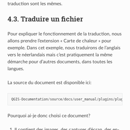
traduction sont les mêmes.
4.3.
Traduire un fichier
Pour expliquer le fonctionnement de la traduction, nous
allons prendre l’extension « Carte de chaleur » pour
exemple. Dans cet exemple, nous traduirons de l’anglais
vers le néerlandais mais c’est pratiquement la même
démarche pour d’autres documents, dans toutes les
langues.
La source du document est disponible ici:
QGIS
-
Documentation
/
source
/
docs
/
user_manual
/
plugins
/
plugins
Pourquoi ai-je donc choisi ce document?
Il contient des images, des captures d’écran, des en-