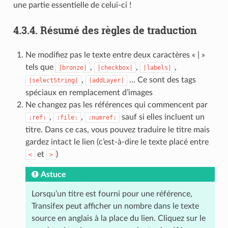
une partie essentielle de celui-ci !
4.3.4.
Résumé des règles de traduction
Ne modifiez pas le texte entre deux caractères « | »
tels que
,
,
,
|bronze|
|checkbox|
|labels|
,
… Ce sont des tags
|selectString|
|addLayer|
spéciaux en remplacement d’images
Ne changez pas les références qui commencent par
,
,
sauf si elles incluent un
:ref:
:file:
:numref:
titre. Dans ce cas, vous pouvez traduire le titre mais
gardez intact le lien (c’est-à-dire le texte placé entre
et
)
<
>
Astuce
Lorsqu’un titre est fourni pour une référence,
Transifex peut afficher un nombre dans le texte
source en anglais à la place du lien. Cliquez sur le