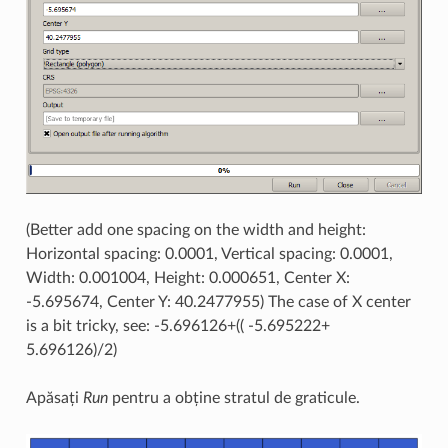
(Better add one spacing on the width and height:
Horizontal spacing: 0.0001, Vertical spacing: 0.0001,
Width: 0.001004, Height: 0.000651, Center X:
-5.695674, Center Y: 40.2477955) The case of X center
is a bit tricky, see: -5.696126+(( -5.695222+
5.696126)/2)
Apăsați
Run
pentru a obține stratul de graticule.