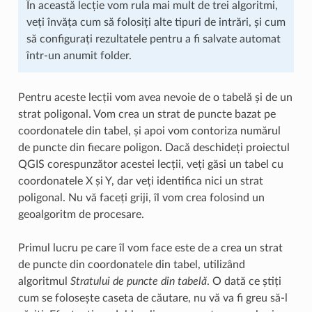
În această lecție vom rula mai mult de trei algoritmi,
veți învăța cum să folosiți alte tipuri de intrări, și cum
să configurați rezultatele pentru a fi salvate automat
într-un anumit folder.
Pentru aceste lecții vom avea nevoie de o tabelă și de un
strat poligonal. Vom crea un strat de puncte bazat pe
coordonatele din tabel, și apoi vom contoriza numărul
de puncte din fiecare poligon. Dacă deschideți proiectul
QGIS corespunzător acestei lecții, veți găsi un tabel cu
coordonatele X și Y, dar veți identifica nici un strat
poligonal. Nu vă faceți griji, îl vom crea folosind un
geoalgoritm de procesare.
Primul lucru pe care îl vom face este de a crea un strat
de puncte din coordonatele din tabel, utilizând
algoritmul
Stratului de puncte din tabelă
. O dată ce știți
cum se folosește caseta de căutare, nu vă va fi greu să-l