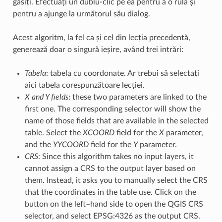
găsiți. Efectuați un dublu-clic pe ea pentru a o rula și
pentru a ajunge la următorul său dialog.
Acest algoritm, la fel ca și cel din lecția precedentă,
generează doar o singură ieșire, având trei intrări:
Tabela
: tabela cu coordonate. Ar trebui să selectați
aici tabela corespunzătoare lecției.
X and Y fields
: these two parameters are linked to the
first one. The corresponding selector will show the
name of those fields that are available in the selected
table. Select the
XCOORD
field for the
X
parameter,
and the
YYCOORD
field for the
Y
parameter.
CRS
: Since this algorithm takes no input layers, it
cannot assign a CRS to the output layer based on
them. Instead, it asks you to manually select the CRS
that the coordinates in the table use. Click on the
button on the left–hand side to open the QGIS CRS
selector, and select EPSG:4326 as the output CRS.