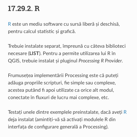
17.29.2.
R
R
este un mediu software cu sursă liberă și deschisă,
pentru calcul statistic și grafică.
Trebuie instalate separat, împreună cu câteva biblioteci
necesare (
LIST
). Pentru a permite utilizarea lui R în
QGIS, trebuie instalat și pluginul
Processing R Provider
.
Frumusețea implementării Processing este că puteți
adăuga propriile scrípturi, fie simple sau complexe,
acestea putând fi apoi utilizate ca orice alt modul,
conectate în fluxuri de lucru mai complexe, etc.
Testați unele dintre exemplele preinstalate, dacă aveți
R
deja instalat (amintiți-vă să activați modulele R din
interfața de configurare generală a Processing).