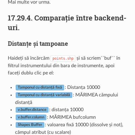
Mai multe vor urma.
17.29.4.
Comparație între backend-
uri.
Distanțe și tampoane
Haideți să încărcăm
și să scriem``buf`` în
points.shp
filtrul instrumentului din bara de instrumente, apoi
faceți dublu clic pe el:
: Distanța 10000
Tamponul cu distanță fixă
: MĂRIMEA câmpului
Tamponul cu distanță variabilă
distanță
: distanța 10000
v.buffer.distance
: MĂRIMEA bufcolumn
v.buffer.column
: valoarea fixă 10000 (dissolve și not),
Shapes Buffer
câmpul atribut (cu scalare)