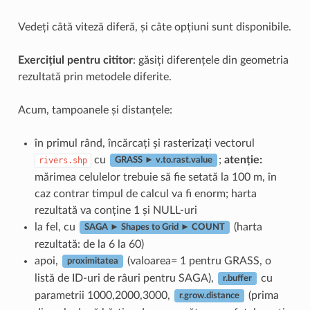
Vedeți câtă viteză diferă, și câte opțiuni sunt disponibile.
Exercițiul pentru cititor
: găsiți diferențele din geometria
rezultată prin metodele diferite.
Acum, tampoanele și distanțele:
în primul rând, încărcați și rasterizați vectorul
cu
;
atenție:
rivers.shp
GRASS ► v.to.rast.value
mărimea celulelor trebuie să fie setată la 100 m, în
caz contrar timpul de calcul va fi enorm; harta
rezultată va conține 1 și NULL-uri
la fel, cu
(harta
SAGA ► Shapes to Grid ► COUNT
rezultată: de la 6 la 60)
apoi,
(valoarea= 1 pentru GRASS, o
proximitatea
listă de ID-uri de râuri pentru SAGA),
cu
r.buffer
parametrii 1000,2000,3000,
(prima
r.grow.distance