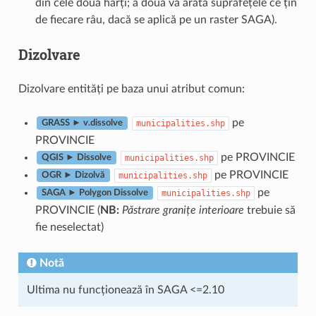
din cele două hărți; a doua va arăta suprafețele ce țin
de fiecare râu, dacă se aplică pe un raster SAGA).
Dizolvare
Dizolvare entități pe baza unui atribut comun:
pe
municipalities.shp
GRASS ► v.dissolve
PROVINCIE
pe PROVINCIE
municipalities.shp
QGIS ► Dissolve
pe PROVINCIE
municipalities.shp
OGR ► Dizolvă
pe
municipalities.shp
SAGA ► Polygon Dissolve
PROVINCIE (
NB:
Păstrare granițe interioare
trebuie să
fie neselectat)
Notă
Ultima nu funcționează în SAGA <=2.10