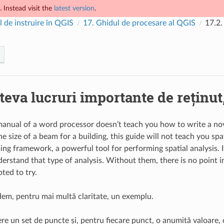
 Instead visit the
latest version
.
 de instruire în QGIS
17.
Ghidul de procesare al QGIS
17.2
teva lucruri importante de reținut
 manual of a word processor doesn’t teach you how to write a n
he size of a beam for a building, this guide will not teach you spa
ng framework, a powerful tool for performing spatial analysis. It
erstand that type of analysis. Without them, there is no point 
ted to try.
dem, pentru mai multă claritate, un exemplu.
re un set de puncte și, pentru fiecare punct, o anumită valoare,