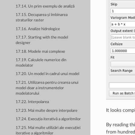
17.14. Un prim exemplu de analiză
17.15. Decuparea și îmbinarea
straturilor raster
17.16. Analize hidrologice
17.17. Starting with the model
designer
17.18. Modele mai complexe
17.19. Calculele numerice din
modelator
17.20. Un model în cadrul unui model
17.21. Utilizarea pentru crearea unui
model doar a instrumentelor
modelatorului
17.22. Interpolarea
It looks compl
17.23. Mai multe despre interpolare
17.24. Execuția iterativă a algoritmilor
By reading th
17.25. Mai multe utilizări ale execuției
from hundreds
iterative a algoritmilor