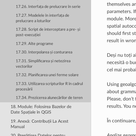
themselves ar
17.26. Interfața de prelucrare în serie
parameters. I
17.27. Modelele în interfața de
module. More 
prelucrare a loturilor
spatial autoc
17.28. Script de interceptare a pre- și
should first 
post-execuției
result in wron
17.29. Alte programe
17.30. Interpolarea și conturarea
Deși nu toți a
17.31. Simplificarea și netezirea
necesită o bu
vectorilor
cel mai probab
17.32. Planificarea unei ferme solare
17.33. Utilizarea scrípturilor R în cadrul
Using geoalgo
procesării
about grammar 
17.34. Prezicerea alunecărilor de teren
Please, don’t 
results. You n
18. Module: Folosirea Bazelor de
Date Spațiale în QGIS
În continuare,
19. Anexă: Contribuții La Acest
Manual
Analize geospa
20. Pregătirea Datelor pentru