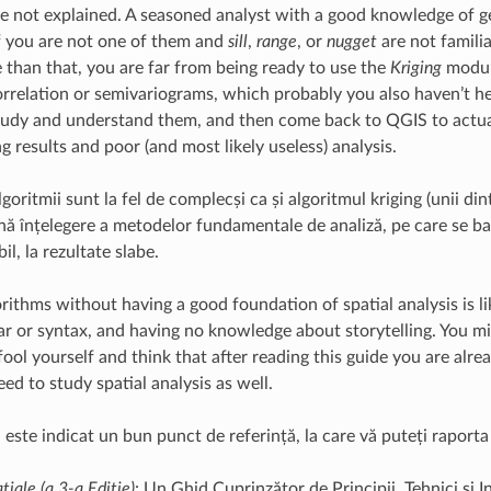
e not explained. A seasoned analyst with a good knowledge of g
f you are not one of them and
sill
,
range
, or
nugget
are not famili
than that, you are far from being ready to use the
Kriging
module
orrelation or semivariograms, which probably you also haven’t he
study and understand them, and then come back to QGIS to actually
g results and poor (and most likely useless) analysis.
lgoritmii sunt la fel de complecși ca și algoritmul kriging (unii d
nă înțelegere a metodelor fundamentale de analiză, pe care se ba
il, la rezultate slabe.
rithms without having a good foundation of spatial analysis is l
or syntax, and having no knowledge about storytelling. You might g
fool yourself and think that after reading this guide you are alr
eed to study spatial analysis as well.
 este indicat un bun punct de referință, la care vă puteți raporta
țiale (a 3-a Ediție)
: Un Ghid Cuprinzător de Principii, Tehnici și