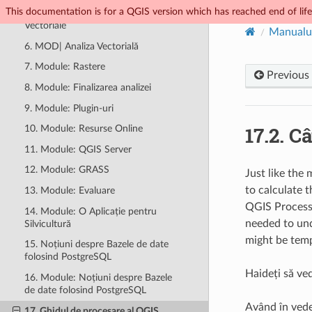
This documentation is for a QGIS version which has reached end of life.
5. Module: Crearea Datelor
Vectoriale
Manualul
6. MOD| Analiza Vectorială
7. Module: Rastere
Previous
8. Module: Finalizarea analizei
9. Module: Plugin-uri
17.2.
Câ
10. Module: Resurse Online
11. Module: QGIS Server
12. Module: GRASS
Just like the
to calculate t
13. Module: Evaluare
QGIS Processi
14. Module: O Aplicație pentru
needed to und
Silvicultură
might be temp
15. Noțiuni despre Bazele de date
folosind PostgreSQL
Haideți să ve
16. Module: Noțiuni despre Bazele
de date folosind PostgreSQL
Având în vede
17. Ghidul de procesare al QGIS