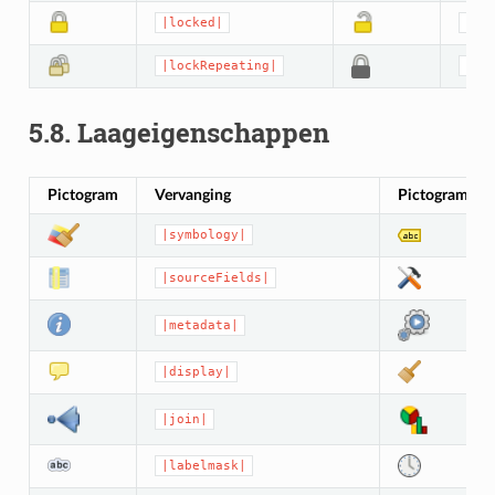
|locked|
|un
|lockRepeating|
|lo
5.8.
Laageigenschappen
Pictogram
Vervanging
Pictogram
|symbology|
|sourceFields|
|metadata|
|display|
|join|
|labelmask|