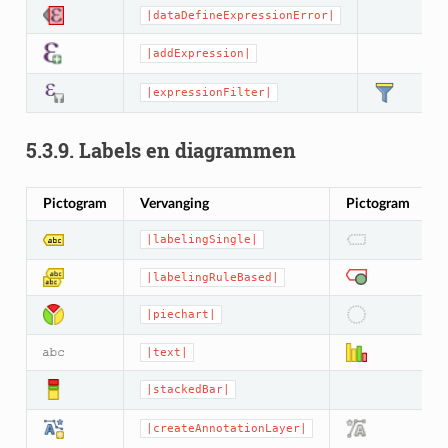
|dataDefineExpressionError|
|addExpression|
|expressionFilter|
5.3.9.
Labels en diagrammen
Pictogram
Vervanging
Pictogram
|labelingSingle|
|labelingRuleBased|
|piechart|
|text|
|stackedBar|
|createAnnotationLayer|