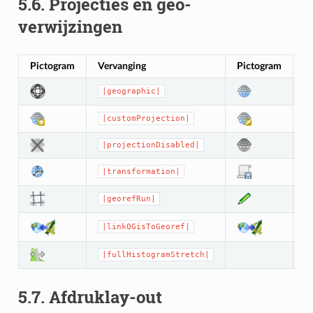
5.6.
Projecties en geo-
verwijzingen
Pictogram
Vervanging
Pictogram
V
|geographic|
|customProjection|
|projectionDisabled|
|transformation|
|georefRun|
|linkQGisToGeoref|
|fullHistogramStretch|
5.7.
Afdruklay-out