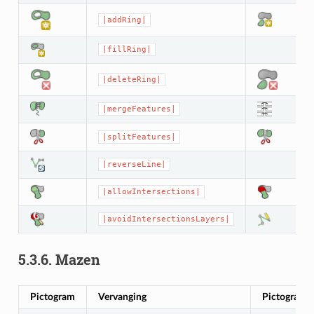
|addRing|
|fillRing|
|deleteRing|
|mergeFeatures|
|splitFeatures|
|reverseLine|
|allowIntersections|
|avoidIntersectionsLayers|
5.3.6.
Mazen
Pictogram
Vervanging
Pictogram