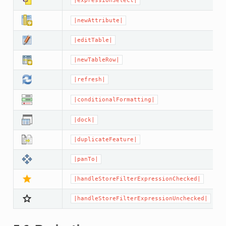
|expressionSelect|
|newAttribute|
|editTable|
|newTableRow|
|refresh|
|conditionalFormatting|
|dock|
|duplicateFeature|
|panTo|
|handleStoreFilterExpressionChecked|
|handleStoreFilterExpressionUnchecked|