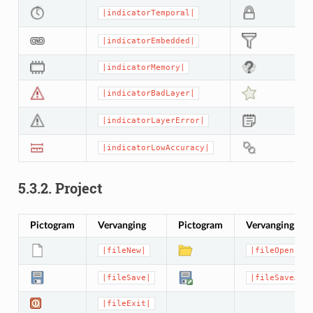
|indicatorTemporal|
|indicatorEmbedded|
|indicatorMemory|
|indicatorBadLayer|
|indicatorLayerError|
|indicatorLowAccuracy|
5.3.2.
Project
Pictogram
Vervanging
Pictogram
Vervanging
|fileNew|
|fileOpen|
|fileSave|
|fileSaveAs|
|fileExit|