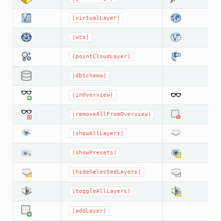
|virtualLayer|
|wcs|
|pointCloudLayer|
|dbSchema|
|inOverview|
|removeAllFromOverview|
|showAllLayers|
|showPresets|
|hideSelectedLayers|
|toggleAllLayers|
|addLayer|