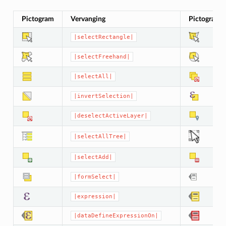
Pictogram
Vervanging
Pictogram
|selectRectangle|
|selectFreehand|
|selectAll|
|invertSelection|
|deselectActiveLayer|
|selectAllTree|
|selectAdd|
|formSelect|
|expression|
|dataDefineExpressionOn|