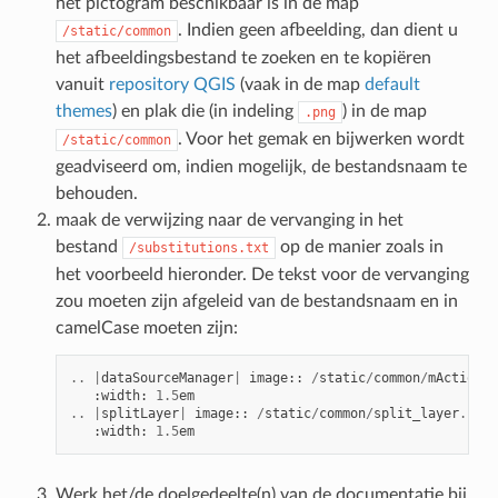
het pictogram beschikbaar is in de map
. Indien geen afbeelding, dan dient u
/static/common
het afbeeldingsbestand te zoeken en te kopiëren
vanuit
repository QGIS
(vaak in de map
default
themes
) en plak die (in indeling
) in de map
.png
. Voor het gemak en bijwerken wordt
/static/common
geadviseerd om, indien mogelijk, de bestandsnaam te
behouden.
maak de verwijzing naar de vervanging in het
bestand
op de manier zoals in
/substitutions.txt
het voorbeeld hieronder. De tekst voor de vervanging
zou moeten zijn afgeleid van de bestandsnaam en in
camelCase moeten zijn:
..
|
dataSourceManager
|
image
::
/
static
/
common
/
mActionDa
:
width
:
1.5
em
..
|
splitLayer
|
image
::
/
static
/
common
/
split_layer
.
png
:
width
:
1.5
em
Werk het/de doelgedeelte(n) van de documentatie bij