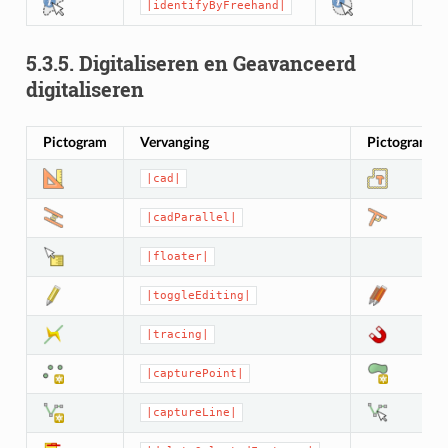
|identifyByFreehand|
|
5.3.5.
Digitaliseren en Geavanceerd
digitaliseren
Pictogram
Vervanging
Pictogram
|cad|
|cadParallel|
|floater|
|toggleEditing|
|tracing|
|capturePoint|
|captureLine|