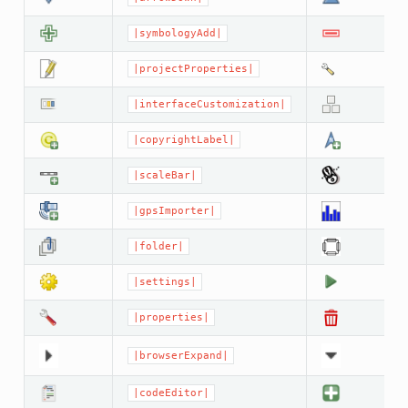
|symbologyAdd|
|projectProperties|
|interfaceCustomization|
|copyrightLabel|
|scaleBar|
|gpsImporter|
|folder|
|settings|
|properties|
|browserExpand|
|codeEditor|