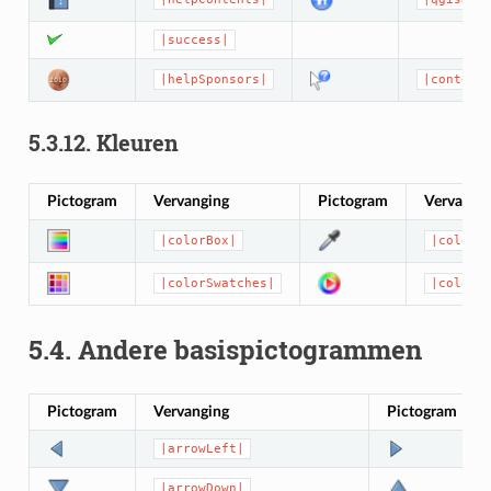
|success|
|helpSponsors|
|context
5.3.12.
Kleuren
Pictogram
Vervanging
Pictogram
Vervangi
|colorBox|
|colorP
|colorSwatches|
|colorW
5.4.
Andere basispictogrammen
Pictogram
Vervanging
Pictogram
|arrowLeft|
|arrowDown|