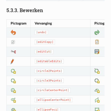
5.3.3.
Bewerken
Pictogram
Vervanging
Pictogram
|undo|
|editCopy|
|editCut|
|editableEdits|
|circle2Points|
|circle3Points|
|circleCenterPoint|
|ellipseCenterPoint|
|ellipseFoci|