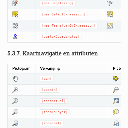
|meshDigitizing|
|meshSelectExpression|
|meshTransformByExpression|
|vertexCoordinates|
5.3.7.
Kaartnavigatie en attributen
Pictogram
Vervanging
Pictogr
|pan|
|zoomIn|
|zoomActual|
|zoomToLayer|
|zoomLast|