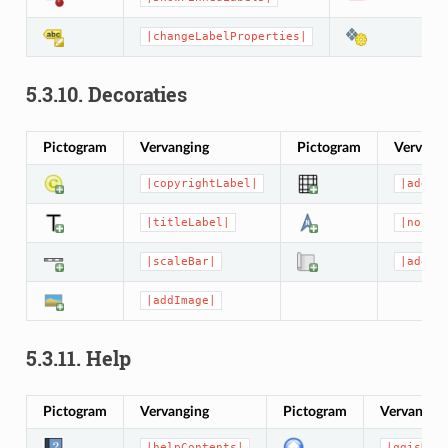
|changeLabelProperties|
5.3.10.
Decoraties
Pictogram
Vervanging
Pictogram
Vervang
|copyrightLabel|
|addGr
|titleLabel|
|north
|scaleBar|
|addMa
|addImage|
5.3.11.
Help
Pictogram
Vervanging
Pictogram
Vervangin
|helpContents|
|qgisHom