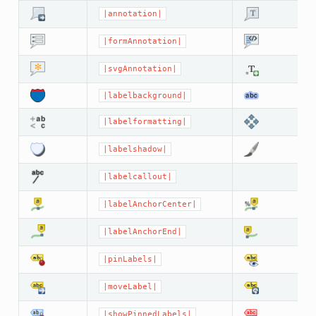
|annotation|
|formAnnotation|
|svgAnnotation|
|labelbackground|
|labelformatting|
|labelshadow|
|labelcallout|
|labelAnchorCenter|
|labelAnchorEnd|
|pinLabels|
|moveLabel|
|showPinnedLabels|