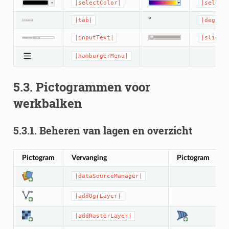
|selectColor|
|select
°
|tab|
|degree
|inputText|
|slider
|hamburgerMenu|
5.3.
Pictogrammen voor
werkbalken
5.3.1.
Beheren van lagen en overzicht
Pictogram
Vervanging
Pictogram
|dataSourceManager|
|addOgrLayer|
|addRasterLayer|