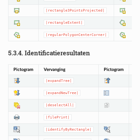
|rectangle3PointsProjected|
|rectangleExtent|
|regularPolygonCenterCorner|
5.3.4.
Identificatieresultaten
Pictogram
Vervanging
Pictogram
Ve
|expandTree|
|
|expandNewTree|
|
|deselectAll|
|
|filePrint|
|identifyByRectangle|
|