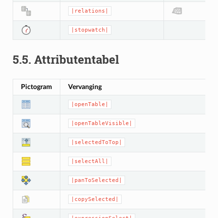
|relations|
|stopwatch|
5.5.
Attributentabel
Pictogram
Vervanging
|openTable|
|openTableVisible|
|selectedToTop|
|selectAll|
|panToSelected|
|copySelected|