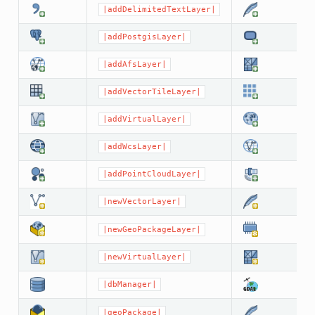
|addDelimitedTextLayer|
|addPostgisLayer|
|addAfsLayer|
|addVectorTileLayer|
|addVirtualLayer|
|addWcsLayer|
|addPointCloudLayer|
|newVectorLayer|
|newGeoPackageLayer|
|newVirtualLayer|
|dbManager|
|geoPackage|