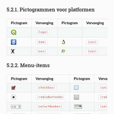
5.2.1.
Pictogrammen voor platformen
Pictogram
Vervanging
Pictogram
Vervanging
|logo|
|kde|
|nix|
|osx|
|win|
5.2.2.
Menu-items
Pictogram
Vervanging
Pictogram
Vervangi
|checkbox|
|unchec
|radioButtonOn|
|radioB
|selectNumber|
|select