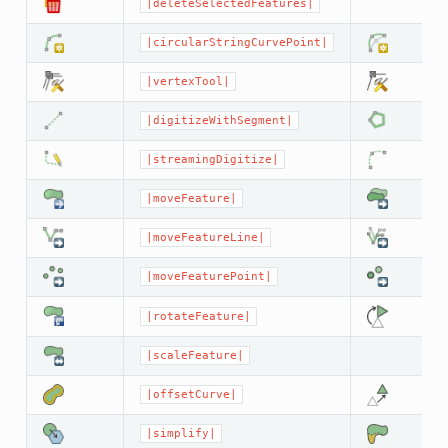
|deleteSelectedFeatures|
|circularStringCurvePoint|
|vertexTool|
|digitizeWithSegment|
|streamingDigitize|
|moveFeature|
|moveFeatureLine|
|moveFeaturePoint|
|rotateFeature|
|scaleFeature|
|offsetCurve|
|simplify|