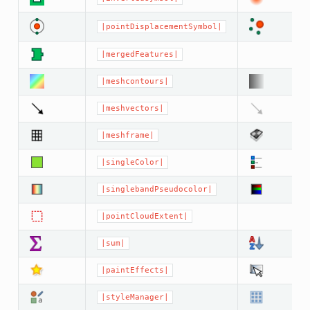
|pointDisplacementSymbol|
|mergedFeatures|
|meshcontours|
|meshvectors|
|meshframe|
|singleColor|
|singlebandPseudocolor|
|pointCloudExtent|
|sum|
|paintEffects|
|styleManager|