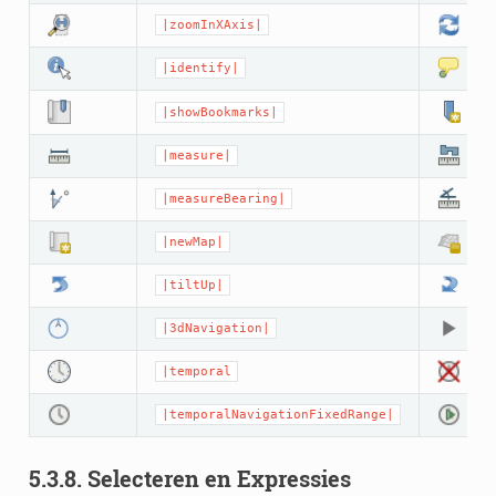
|zoomInXAxis|
|identify|
|showBookmarks|
|measure|
|measureBearing|
|newMap|
|tiltUp|
|3dNavigation|
|temporal
|temporalNavigationFixedRange|
5.3.8.
Selecteren en Expressies