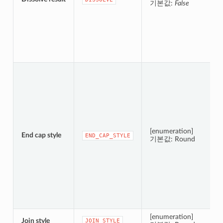
기본값:
False
[enumeration]
End cap style
END_CAP_STYLE
기본값: Round
[enumeration]
Join style
JOIN_STYLE