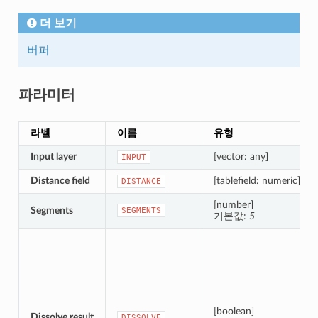
더 보기
버퍼
파라미터
라벨
이름
유형
Input layer
[vector: any]
INPUT
Distance field
[tablefield: numeric]
DISTANCE
[number]
Segments
SEGMENTS
기본값:
5
[boolean]
Dissolve result
DISSOLVE