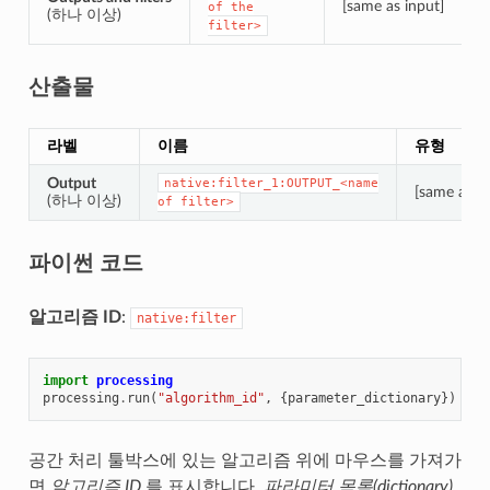
[same as input]
of
the
(하나 이상)
filter>
산출물
라벨
이름
유형
Output
native:filter_1:OUTPUT_<name
[same as in
(하나 이상)
of
filter>
파이썬 코드
알고리즘 ID
:
native:filter
import
processing
processing
.
run
(
"algorithm_id"
,
{
parameter_dictionary
})
공간 처리 툴박스에 있는 알고리즘 위에 마우스를 가져가
면
알고리즘 ID
를 표시합니다.
파라미터 목록(dictionary)