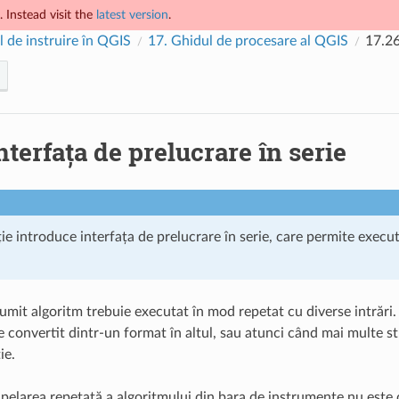
 Instead visit the
latest version
.
 de instruire în QGIS
17.
Ghidul de procesare al QGIS
17.2
nterfața de prelucrare în serie
ie introduce interfața de prelucrare în serie, care permite execut
mit algoritm trebuie executat în mod repetat cu diverse intrări. 
e convertit dintr-un format în altul, sau atunci când mai multe st
ie.
apelarea repetată a algoritmului din bara de instrumente nu este 