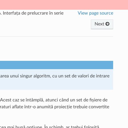
6.
Interfața de prelucrare în serie
View page source
Next
area unui singur algoritm, cu un set de valori de intrare
Acest caz se întâmplă, atunci când un set de fișiere de
raturi aflate într-o anumită proiecție trebuie convertite
cea mai bună opțiune. În schimb, ar trebui folosită