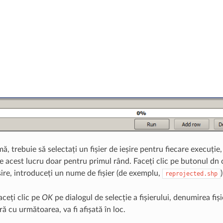
mă, trebuie să selectați un fișier de ieșire pentru fiecare execuți
 acest lucru doar pentru primul rând. Faceți clic pe butonul dn cel
eșire, introduceți un nume de fișier (de exemplu,
)
reprojected.shp
ceți clic pe
OK
pe dialogul de selecție a fișierului, denumirea fiș
ară cu următoarea, va fi afișată în loc.