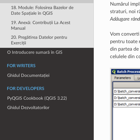
Numărul impli
18. Module: Folosirea Bazelor de
straturi, noi
Date Spațiale în QGIS
Adăugare rând
19. Anexă: Contribuții La Acest
Manual
Vom converti 
20. Pregătirea Datelor pentru
pentru toate 
Exerciții
din partea de 
O Introducere sumară în GIS
celulele din c
FOR WRITERS
Ghidul Documentației
FOR DEVELOPERS
PyQGIS Cookbook (QGIS 3.22)
Ghidul Dezvoltatorilor