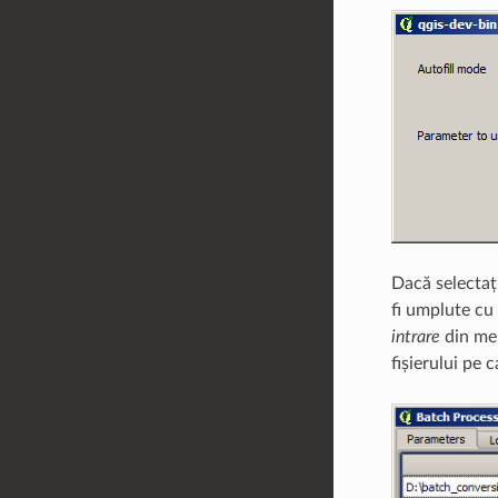
Dacă selectați
fi umplute cu
intrare
din men
fișierului pe 