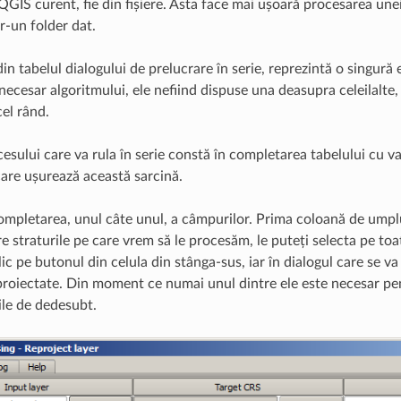
QGIS curent, fie din fișiere. Asta face mai ușoară procesarea unei
tr-un folder dat.
in tabelul dialogului de prelucrare în serie, reprezintă o singură
ecesar algoritmului, ele nefiind dispuse una deasupra celeilalte, 
cel rând.
esului care va rula în serie constă în completarea tabelului cu va
are ușurează această sarcină.
mpletarea, unul câte unul, a câmpurilor. Prima coloană de umpl
re straturile pe care vrem să le procesăm, le puteți selecta pe toa
lic pe butonul din celula din stânga-sus, iar în dialogul care se va 
eproiectate. Din moment ce numai unul dintre ele este necesar pent
le de dedesubt.