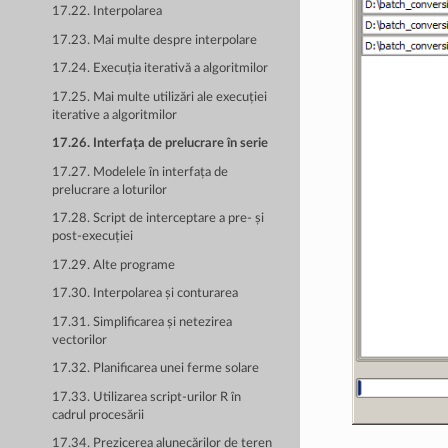
17.22. Interpolarea
17.23. Mai multe despre interpolare
17.24. Execuția iterativă a algoritmilor
17.25. Mai multe utilizări ale execuției
iterative a algoritmilor
17.26. Interfața de prelucrare în serie
17.27. Modelele în interfața de
prelucrare a loturilor
17.28. Script de interceptare a pre- și
post-execuției
17.29. Alte programe
17.30. Interpolarea și conturarea
17.31. Simplificarea și netezirea
vectorilor
17.32. Planificarea unei ferme solare
17.33. Utilizarea script-urilor R în
cadrul procesării
17.34. Prezicerea alunecărilor de teren