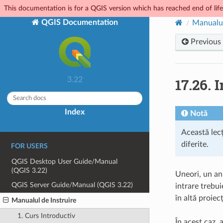
This documentation is for a QGIS version which has reached end of life.
QGIS Documentation
Manualul
Previous
17.26.
I
3.22
Index
Notă
Această lecț
diferite.
FOR USERS
QGIS Desktop User Guide/Manual
(QGIS 3.22)
Uneori, un anu
QGIS Server Guide/Manual (QGIS 3.22)
intrare trebui
în altă proiecț
Manualul de Instruire
1. Curs Introductiv
În acest caz, 