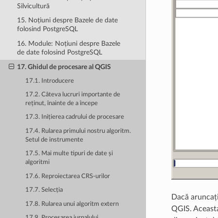
Silvicultură
15. Noțiuni despre Bazele de date
folosind PostgreSQL
16. Module: Noțiuni despre Bazele
de date folosind PostgreSQL
17. Ghidul de procesare al QGIS
17.1. Introducere
17.2. Câteva lucruri importante de
reținut, înainte de a începe
17.3. Inițierea cadrului de procesare
17.4. Rularea primului nostru algoritm.
Setul de instrumente
17.5. Mai multe tipuri de date și
algoritmi
17.6. Reproiectarea CRS-urilor
17.7. Selecția
Dacă aruncați 
17.8. Rularea unui algoritm extern
QGIS. Aceasta 
17.9. Procesarea jurnalului