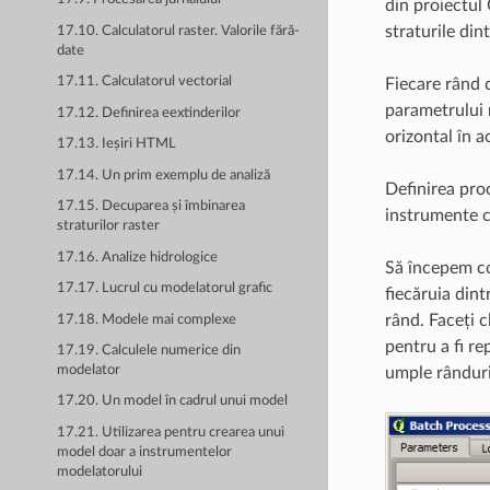
din proiectul 
straturile din
17.10. Calculatorul raster. Valorile fără-
date
17.11. Calculatorul vectorial
Fiecare rând d
parametrului n
17.12. Definirea eextinderilor
orizontal în a
17.13. Ieșiri HTML
17.14. Un prim exemplu de analiză
Definirea proc
17.15. Decuparea și îmbinarea
instrumente c
straturilor raster
17.16. Analize hidrologice
Să începem co
17.17. Lucrul cu modelatorul grafic
fiecăruia dint
rând. Faceți c
17.18. Modele mai complexe
pentru a fi r
17.19. Calculele numerice din
modelator
umple rânduri
17.20. Un model în cadrul unui model
17.21. Utilizarea pentru crearea unui
model doar a instrumentelor
modelatorului