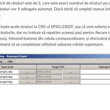
cit de rânduri este de 3, care este exact numărul de straturi pe 
 rânduri vor fi adăugate automat. Dacă doriți să umpleți manua int
.
toate acele straturi la CRS-ul EPSG:23029, așa că vom selecta a
rândurile, dar nu trebuie să repetăm aceeași pași pentru fiecare r
sus), folosind butonul din celula corespunzătoare, și efectuând d
oloană să se completeze utilizând valoarea celulei superioare.