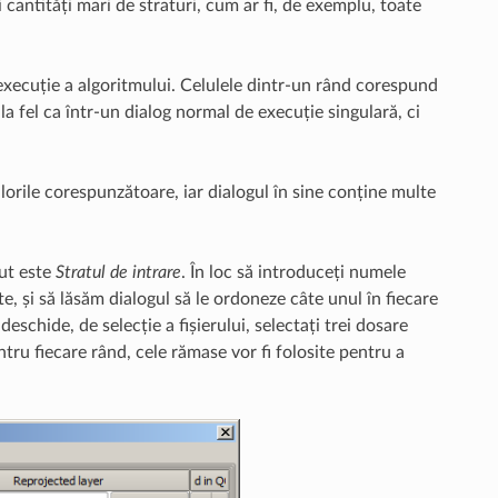
 cantități mari de straturi, cum ar fi, de exemplu, toate
 execuție a algoritmului. Celulele dintr-un rând corespund
la fel ca într-un dialog normal de execuție singulară, ci
lorile corespunzătoare, iar dialogul în sine conține multe
ut este
Stratul de intrare
. În loc să introduceți numele
te, și să lăsăm dialogul să le ordoneze câte unul în fiecare
deschide, de selecție a fișierului, selectați trei dosare
ru fiecare rând, cele rămase vor fi folosite pentru a