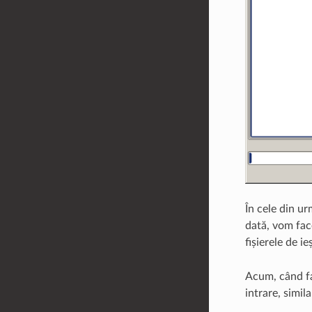
În cele din ur
dată, vom face
fișierele de i
Acum, când fa
intrare, simil