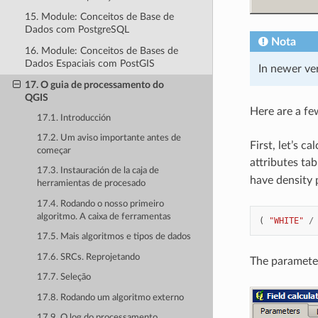
15. Module: Conceitos de Base de
Dados com PostgreSQL
Nota
16. Module: Conceitos de Bases de
Dados Espaciais com PostGIS
In newer ver
17. O guia de processamento do
QGIS
Here are a fe
17.1. Introducción
17.2. Um aviso importante antes de
First, let’s 
começar
attributes ta
17.3. Instauración de la caja de
have density 
herramientas de procesado
17.4. Rodando o nosso primeiro
algoritmo. A caixa de ferramentas
(
"WHITE"
/
17.5. Mais algoritmos e tipos de dados
17.6. SRCs. Reprojetando
The parameter
17.7. Seleção
17.8. Rodando um algoritmo externo
17.9. O log do processamento