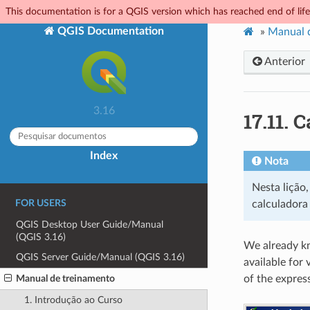
This documentation is for a QGIS version which has reached end of life.
QGIS Documentation
»
Manual 
Anterior
3.16
17.11.
C
Index
Nota
Nesta lição
FOR USERS
calculadora 
QGIS Desktop User Guide/Manual
(QGIS 3.16)
We already kn
QGIS Server Guide/Manual (QGIS 3.16)
available for 
Manual de treinamento
of the expres
1. Introdução ao Curso