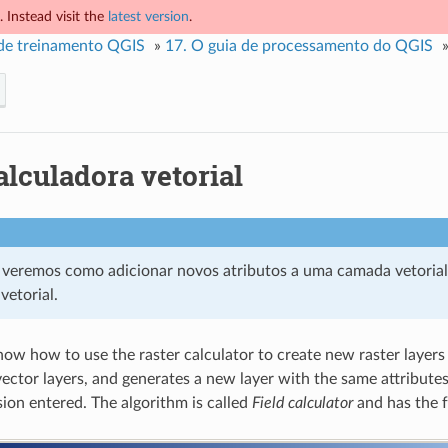
 Instead visit the
latest version
.
de treinamento QGIS
»
17.
O guia de processamento do QGIS
alculadora vetorial
, veremos como adicionar novos atributos a uma camada vetori
vetorial.
ow how to use the raster calculator to create new raster layers 
vector layers, and generates a new layer with the same attributes 
sion entered. The algorithm is called
Field calculator
and has the f