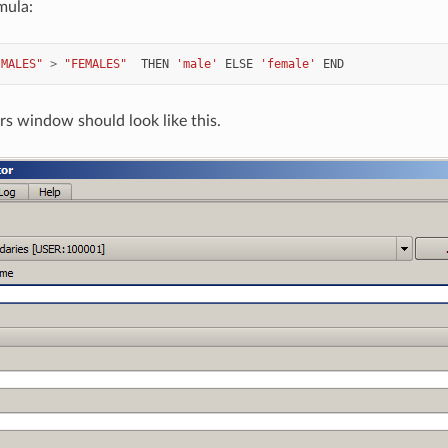
mula:
"MALES"
>
"FEMALES"
THEN
'male'
ELSE
'female'
END
s window should look like this.