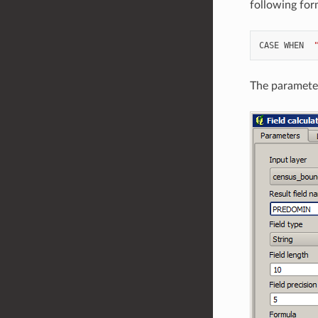
following for
CASE
WHEN
The parameter