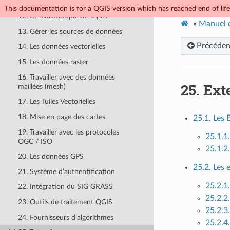
11. Outils généraux
This documentation is for a QGIS version which has reached end of life.
12. La bibliothèque de styles
»
Manuel d
13. Gérer les sources de données
Précéden
14. Les données vectorielles
15. Les données raster
16. Travailler avec des données
25.
Ext
maillées (mesh)
17. Les Tuiles Vectorielles
18. Mise en page des cartes
25.1. Les
19. Travailler avec les protocoles
25.1.1
OGC / ISO
25.1.2
20. Les données GPS
25.2. Les 
21. Système d’authentification
25.2.1
22. Intégration du SIG GRASS
25.2.2
23. Outils de traitement QGIS
25.2.3
24. Fournisseurs d’algorithmes
25.2.4