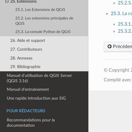
25. Extensions
25.2.5
25.1. Les Extensions de QGIS
25.3. La 
25.2. Les extensions principales de
QGIS
25.3.1.
25.3.2.
25.3. La console Python de QGIS
26. Aide et support
Précéden
27. Contributeurs
28. Annexes
29. Bibliographie
© Copyright 
Manuel d’utilisation de QGIS Server
Compilé ave
(QGIS 3.16)
Manuel d'entrainement
Une rapide introduction aux SIG
POUR RÉDACTEURS
Recommandations pour la
documentation