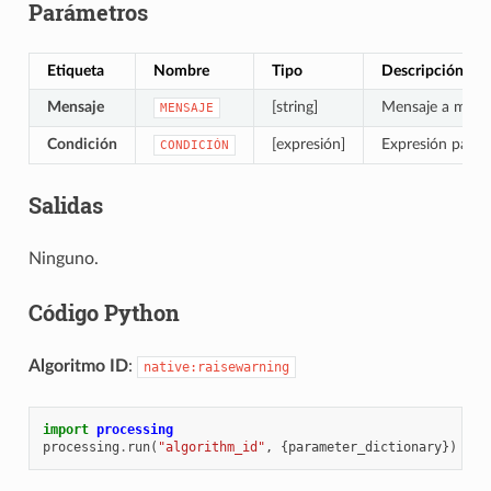
Parámetros
Etiqueta
Nombre
Tipo
Descripción
Mensaje
[string]
Mensaje a most
MENSAJE
Condición
[expresión]
Expresión para e
CONDICIÓN
Salidas
Ninguno.
Código Python
Algoritmo ID
:
native:raisewarning
import
processing
processing
.
run
(
"algorithm_id"
,
{
parameter_dictionary
})