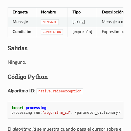
Etiqueta
Nombre
Tipo
Descripción
Mensaje
[string]
Mensaje a most
MENSAJE
Condición
[expresión]
Expresión para e
CONDICIÓN
Salidas
Ninguno.
Código Python
Algoritmo ID
:
native:raiseexception
import
processing
processing
.
run
(
"algorithm_id"
,
{
parameter_dictionary
})
El
algoritmo id
se muestra cuando pasa el cursor sobre el