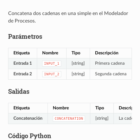
Concatena dos cadenas en una simple en el Modelador
de Procesos.
Parámetros
Etiqueta
Nombre
Tipo
Descripción
Entrada 1
[string]
Primera cadena
INPUT_1
Entrada 2
[string]
Segunda cadena
INPUT_2
Salidas
Etiqueta
Nombre
Tipo
Descripci
Concatenación
[string]
La cadena
CONCATENATION
Código Python