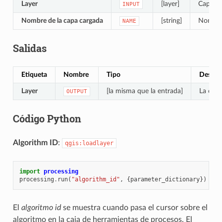
Layer
[layer]
Capa a 
INPUT
Nombre de la capa cargada
[string]
Nombre 
NAME
Salidas
Etiqueta
Nombre
Tipo
Descri
Layer
[la misma que la entrada]
La cap
OUTPUT
Código Python
Algorithm ID
:
qgis:loadlayer
import
processing
processing
.
run
(
"algorithm_id"
,
{
parameter_dictionary
})
El
algoritmo id
se muestra cuando pasa el cursor sobre el
algoritmo en la caja de herramientas de procesos. El