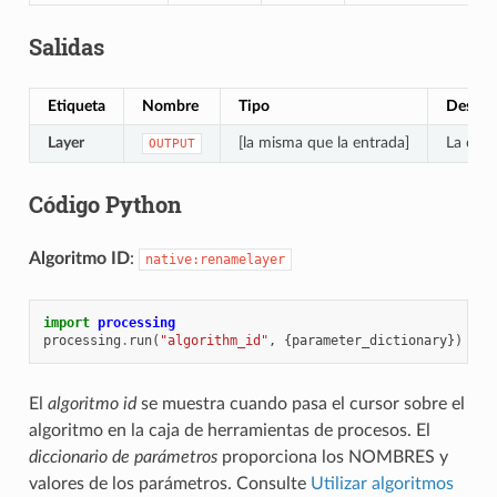
Salidas
Etiqueta
Nombre
Tipo
Descri
Layer
[la misma que la entrada]
La capa
OUTPUT
Código Python
Algoritmo ID
:
native:renamelayer
import
processing
processing
.
run
(
"algorithm_id"
,
{
parameter_dictionary
})
El
algoritmo id
se muestra cuando pasa el cursor sobre el
algoritmo en la caja de herramientas de procesos. El
diccionario de parámetros
proporciona los NOMBRES y
valores de los parámetros. Consulte
Utilizar algoritmos