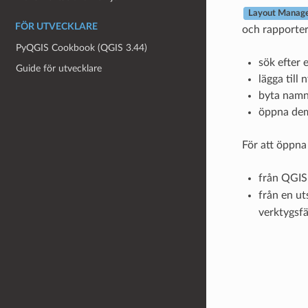
Layout Manag
FÖR UTVECKLARE
och rapporter 
PyQGIS Cookbook (QGIS 3.44)
sök efter 
Guide för utvecklare
lägga till 
byta namn
öppna dem 
För att öppna
från QGIS
från en ut
verktygsfä