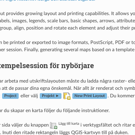
out provides growing layout and printing capabilities. It allow
labels, images, legends, scale bars, basic shapes, arrows, attrib
group, align, position and rotate each element and adjust their p
n be printed or exported to image formats, PostScript, PDF or to
her session. Finally, generating several maps based on a template
empelsession för nybörjare
ar arbeta med utskriftslayouten måste du ladda några raster- ell
 att de passar dina egna önskemål. När allt är renderat och symbo
t
eller välj
. Du kommer a
Project
Projekt ►
New Print Layout
ur du skapar en karta följer du följande instruktioner.
Lägg till karta
 sida väljer du knappen
i verktygsfältet och ritar
Inuti den ritade rektangeln läggs QGIS-kartvyn till på duken.