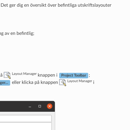
Det ger dig en översikt över befintliga utskriftslayouter
ng av en befintlig;
Layout Manager
på
knappen i
;
Project Toolbar
Layout Manager
eller klicka på knappen
i
ager…