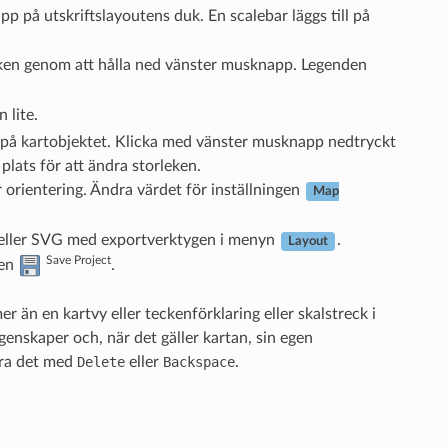
p på utskriftslayoutens duk. En scalebar läggs till på
duken genom att hålla ned vänster musknapp. Legenden
 lite.
 på kartobjektet. Klicka med vänster musknapp nedtryckt
 plats för att ändra storleken.
r orientering. Ändra värdet för inställningen
Map
DF eller SVG med exportverktygen i menyn
.
Layout
Save Project
pen
.
er än en kartvy eller teckenförklaring eller skalstreck i
egenskaper och, när det gäller kartan, sin egen
öra det med
Delete
eller
Backspace
.