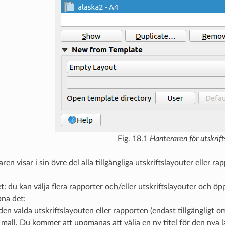
Fig. 18.1
Hanteraren för utskrif
en visar i sin övre del alla tillgängliga utskriftslayouter eller ra
et: du kan välja flera rapporter och/eller utskriftslayouter och 
pna det;
den valda utskriftslayouten eller rapporten (endast tillgängligt 
mall. Du kommer att uppmanas att välja en ny titel för den nya 