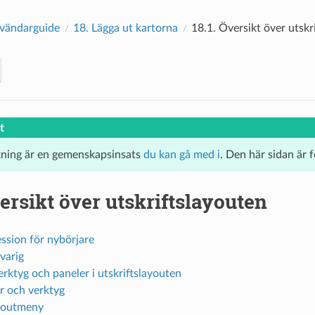
vändarguide
18.
Lägga ut kartorna
18.1.
Översikt över utskr
t
tning är en gemenskapsinsats
du kan gå med i
. Den här sidan är 
ersikt över utskriftslayouten
ssion för nybörjare
varig
rktyg och paneler i utskriftslayouten
 och verktyg
youtmeny