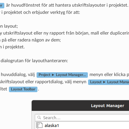
är huvudfönstret för att hantera utskriftslayouter i projektet. 
er
i projektet och erbjuder verktyg för att:
en layout;
ny utskriftslayout eller ny rapport från början, mall eller dupliceri
 på eller radera någon av dem;
i projektet.
 dialogrutan för layouthanteraren:
 huvuddialog, välj
menyn eller klicka 
Project ► Layout Manager…
skriftslayout eller rapportdialog, välj menyn
Layout ► Layout Man
ltet
.
Layout Toolbar