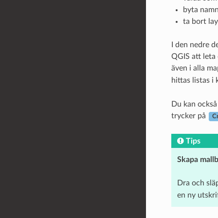
byta namn 
ta bort la
I den nedre d
QGIS att leta
även i alla m
hittas listas 
Du kan också 
trycker på
C
Tips
Skapa mallb
Dra och slä
en ny utskri