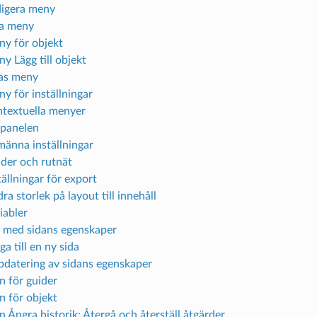
igera meny
a meny
y för objekt
y Lägg till objekt
as meny
y för inställningar
textuella menyer
panelen
männa inställningar
der och rutnät
tällningar för export
ra storlek på layout till innehåll
iabler
 med sidans egenskaper
ga till en ny sida
datering av sidans egenskaper
n för guider
n för objekt
n Ångra historik: Återgå och återställ åtgärder