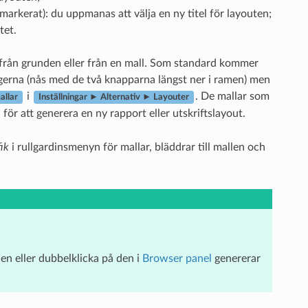
markerat): du uppmanas att välja en ny titel för layouten;
tet.
er från grunden eller från en mall. Som standard kommer
gerna (nås med de två knapparna längst ner i ramen) men
i
. De mallar som
allar
Inställningar ► Alternativ ► Layouter
för att generera en ny rapport eller utskriftslayout.
fik
i rullgardinsmenyn för mallar, bläddrar till mallen och
den eller dubbelklicka på den i
Browser panel
genererar