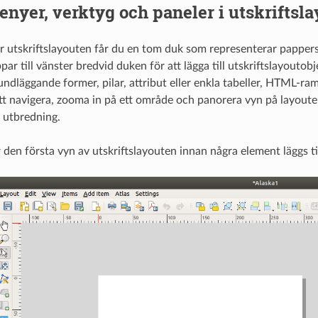
nyer, verktyg och paneler i utskriftsl
 utskriftslayouten får du en tom duk som representerar pappersy
par till vänster bredvid duken för att lägga till utskriftslayoutobje
undläggande former, pilar, attribut eller enkla tabeller, HTML-rama
tt navigera, zooma in på ett område och panorera vyn på layouten 
 utbredning.
 den första vyn av utskriftslayouten innan några element läggs til