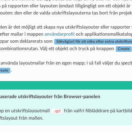
på rapporten eller layouten (endast tillgängligt om ett objekt är 
youten: den eller de valda utskriftslayouterna tas bort från projek
elen är det möjligt att skapa nya utskriftslayouter eller rapport
 efter mallar i mappen
användarprofil
och applikationsmallkatalo
appar som deklarerats som
Sökväg(ar) för att söka efter extra utskriftsm
i kombinationsrutan. Välj ett objekt och tryck på knappen
Create
använda layoutmallar från en egen mapp; i så fall väljer du
speci
.
reate
aserade utskriftslayouter från Browser-panelen
pp en utskriftslayoutmall
från valfri filbläddrare på kartbil
.qpt
ftslayout från mallen.