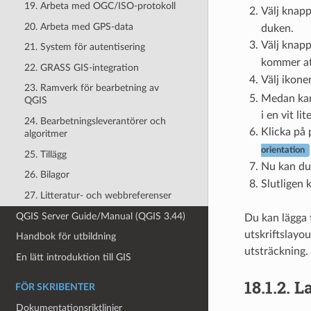
19. Arbeta med OGC/ISO-protokoll
Välj knap
20. Arbeta med GPS-data
duken.
Välj knap
21. System för autentisering
kommer att
22. GRASS GIS-integration
Välj ikon
23. Ramverk för bearbetning av
Medan kar
QGIS
i en vit li
24. Bearbetningsleverantörer och
Klicka på
algoritmer
orientation
25. Tillägg
Nu kan du 
26. Bilagor
Slutligen 
27. Litteratur- och webbreferenser
QGIS Server Guide/Manual (QGIS 3.44)
Du kan lägga t
utskriftslayou
Handbok för utbildning
utsträckning.
En lätt introduktion till GIS
18.1.2.
L
FÖR SKRIBENTER
Dokumentationsriktlinjer