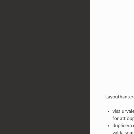
Layouthanterar
visa urval
för att öp
duplicera 
valda som 