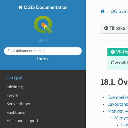
QGIS Documentation
QGIS An
Tillbaka
3.44
Viktig
Index
Översät
OM QGIS
18.1.
Öv
Inledning
Förord
Exempelse
Konventioner
Layoutans
Menyer, ve
Funktioner
Menyer
Hjälp and support
La