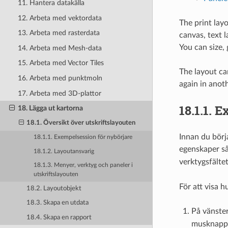
11. Hantera datakälla
12. Arbeta med vektordata
The print lay
13. Arbeta med rasterdata
canvas, text 
You can size, 
14. Arbeta med Mesh-data
15. Arbeta med Vector Tiles
The layout ca
16. Arbeta med punktmoln
again in anot
17. Arbeta med 3D-plattor
18.1.1.
Ex
18. Lägga ut kartorna
18.1. Översikt över utskriftslayouten
Innan du börj
18.1.1. Exempelsession för nybörjare
egenskaper så
18.1.2. Layoutansvarig
verktygsfälte
18.1.3. Menyer, verktyg och paneler i
utskriftslayouten
För att visa h
18.2. Layoutobjekt
18.3. Skapa en utdata
På vänster
18.4. Skapa en rapport
musknapp. 