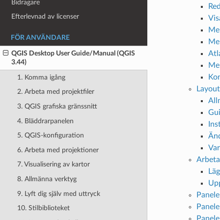
Bidragare
Red
Efterlevnad av licenser
Vis
Men
FÖR ANVÄNDARE
Men
Atl
QGIS Desktop User Guide/Manual (QGIS
3.44)
Men
Kon
1. Komma igång
Layout
2. Arbeta med projektfiler
All
3. QGIS grafiska gränssnitt
Gui
4. Bläddrarpanelen
Ins
5. QGIS-konfiguration
Änd
Var
6. Arbeta med projektioner
Arbeta
7. Visualisering av kartor
Läg
8. Allmänna verktyg
Upp
9. Lyft dig själv med uttryck
Panele
Panele
10. Stilbiblioteket
Panele