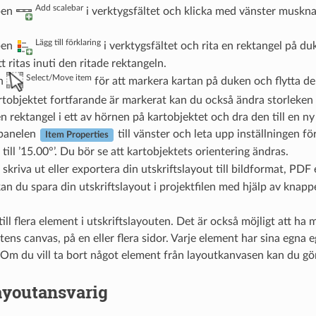
Add scalebar
pen
i verktygsfältet och klicka med vänster musknap
Lägg till förklaring
pen
i verktygsfältet och rita en rektangel på 
 ritas inuti den ritade rektangeln.
Select/Move item
en
för att markera kartan på duken och flytta den
tobjektet fortfarande är markerat kan du också ändra storleken
ten rektangel i ett av hörnen på kartobjektet och dra den till en ny
 panelen
till vänster och leta upp inställningen fö
Item Properties
till ’15.00°’. Du bör se att kartobjektets orientering ändras.
skriva ut eller exportera din utskriftslayout till bildformat, P
kan du spara din utskriftslayout i projektfilen med hjälp av knap
ill flera element i utskriftslayouten. Det är också möjligt att ha m
tens canvas, på en eller flera sidor. Varje element har sina egna 
 Om du vill ta bort något element från layoutkanvasen kan du g
ayoutansvarig