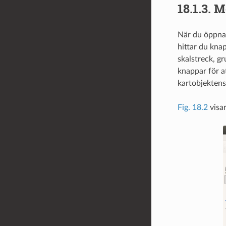
18.1.3.
Me
När du öppnar
hittar du knap
skalstreck, gr
knappar för a
kartobjektens
Fig. 18.2
visar