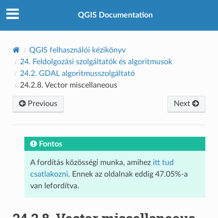
QGIS Documentation
QGIS felhasználói kézikönyv
24.
Feldolgozási szolgáltatók és algoritmusok
24.2.
GDAL algoritmusszolgáltató
24.2.8.
Vector miscellaneous
Previous
Next
Fontos
A fordítás közösségi munka, amihez
itt tud
csatlakozni
. Ennek az oldalnak eddig 47.05%-a
van lefordítva.