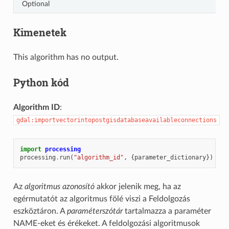
Optional
Kimenetek
This algorithm has no output.
Python kód
Algorithm ID
:
gdal:importvectorintopostgisdatabaseavailableconnections
import
processing
processing
.
run
(
"algorithm_id"
,
{
parameter_dictionary
})
Az
algoritmus azonosító
akkor jelenik meg, ha az
egérmutatót az algoritmus fölé viszi a Feldolgozás
eszköztáron. A
paraméterszótár
tartalmazza a paraméter
NAME-eket és érékeket. A feldolgozási algoritmusok