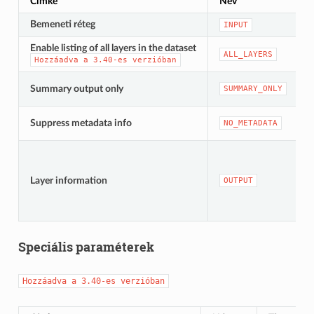
Címke
Név
Bemeneti réteg
INPUT
Enable listing of all layers in the dataset
[
ALL_LAYERS
Hozzáadva
a
3.40-es
verzióban
[
Summary output only
SUMMARY_ONLY
A
[
Suppress metadata info
NO_METADATA
[
Layer information
OUTPUT
Speciális paraméterek
Hozzáadva
a
3.40-es
verzióban