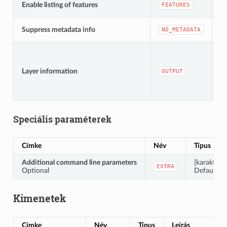
[l
Enable listing of features
FEATURES
Al
[l
Suppress metadata info
NO_METADATA
Al
[fá
Al
Layer information
OUTPUT
i
Speciális paraméterek
Címke
Név
Típus
Additional command line parameters
[karakterl
EXTRA
Optional
Default: «
Kimenetek
Címke
Név
Típus
Leírás