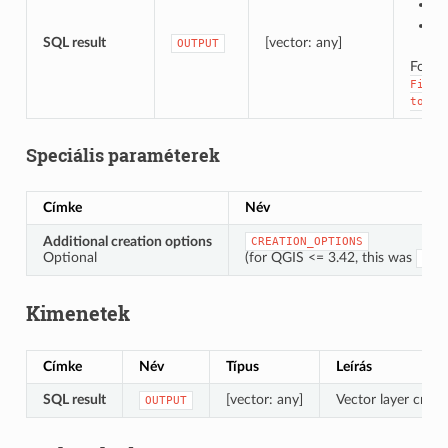
Me
Me
SQL result
[vector: any]
OUTPUT
For
S
File
to
a
Speciális paraméterek
Címke
Név
Additional creation options
CREATION_OPTIONS
Optional
(for QGIS <= 3.42, this was
OPT
Kimenetek
Címke
Név
Típus
Leírás
SQL result
[vector: any]
Vector layer creat
OUTPUT