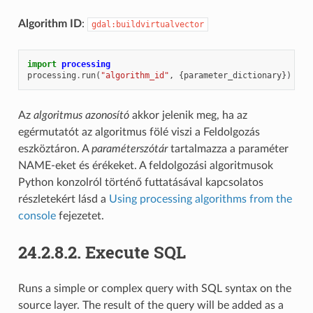
Algorithm ID
:
gdal:buildvirtualvector
import
processing
processing
.
run
(
"algorithm_id"
,
{
parameter_dictionary
})
Az
algoritmus azonosító
akkor jelenik meg, ha az
egérmutatót az algoritmus fölé viszi a Feldolgozás
eszköztáron. A
paraméterszótár
tartalmazza a paraméter
NAME-eket és érékeket. A feldolgozási algoritmusok
Python konzolról történő futtatásával kapcsolatos
részletekért lásd a
Using processing algorithms from the
console
fejezetet.
24.2.8.2.
Execute SQL
Runs a simple or complex query with SQL syntax on the
source layer. The result of the query will be added as a