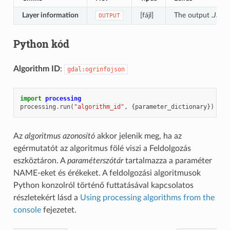
Layer information
[fájl]
The output
.JSON
OUTPUT
Python kód
Algorithm ID
:
gdal:ogrinfojson
import
processing
processing
.
run
(
"algorithm_id"
,
{
parameter_dictionary
})
Az
algoritmus azonosító
akkor jelenik meg, ha az
egérmutatót az algoritmus fölé viszi a Feldolgozás
eszköztáron. A
paraméterszótár
tartalmazza a paraméter
NAME-eket és érékeket. A feldolgozási algoritmusok
Python konzolról történő futtatásával kapcsolatos
részletekért lásd a
Using processing algorithms from the
console
fejezetet.