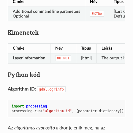
Címke
Név
Típus
Additional command line parameters
[karakterl
EXTRA
Optional
Default: «
Kimenetek
Címke
Név
Típus
Leírás
Layer information
[html]
The output HTML-f
OUTPUT
Python kód
Algorithm ID
:
gdal:ogrinfo
import
processing
processing
.
run
(
"algorithm_id"
,
{
parameter_dictionary
})
Az
algoritmus azonosító
akkor jelenik meg, ha az