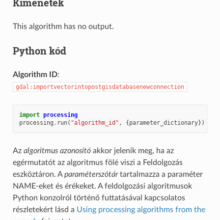
Kimenetek
This algorithm has no output.
Python kód
Algorithm ID
:
gdal:importvectorintopostgisdatabasenewconnection
import
processing
processing
.
run
(
"algorithm_id"
,
{
parameter_dictionary
})
Az
algoritmus azonosító
akkor jelenik meg, ha az
egérmutatót az algoritmus fölé viszi a Feldolgozás
eszköztáron. A
paraméterszótár
tartalmazza a paraméter
NAME-eket és érékeket. A feldolgozási algoritmusok
Python konzolról történő futtatásával kapcsolatos
részletekért lásd a
Using processing algorithms from the