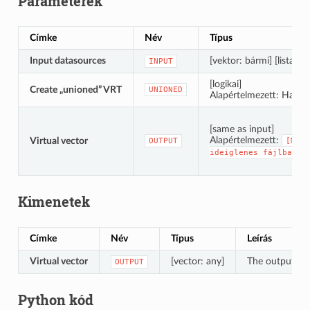
Paraméterek
Címke
Név
Típus
Input datasources
[vektor: bármi] [lista]
INPUT
[logikai]
Create „unioned” VRT
UNIONED
Alapértelmezett: Hamis
[same as input]
Alapértelmezett:
Virtual vector
OUTPUT
[Ment
ideiglenes
fájlba]
Kimenetek
Címke
Név
Típus
Leírás
Virtual vector
[vector: any]
The output vir
OUTPUT
Python kód