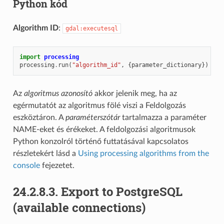
Python kód
Algorithm ID
:
gdal:executesql
import
processing
processing
.
run
(
"algorithm_id"
,
{
parameter_dictionary
})
Az
algoritmus azonosító
akkor jelenik meg, ha az
egérmutatót az algoritmus fölé viszi a Feldolgozás
eszköztáron. A
paraméterszótár
tartalmazza a paraméter
NAME-eket és érékeket. A feldolgozási algoritmusok
Python konzolról történő futtatásával kapcsolatos
részletekért lásd a
Using processing algorithms from the
console
fejezetet.
24.2.8.3.
Export to PostgreSQL
(available connections)