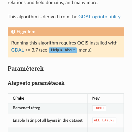
relations and field domains, and many more.
This algorithm is derived from the
GDAL ogrinfo utility
.
Figyelem
Running this algorithm requires QGIS installed with
GDAL
>= 3.7 (see
menu).
Help ► About
Paraméterek
Alapvető paraméterek
Címke
Név
T
Bemeneti réteg
[v
INPUT
[l
Enable listing of all layers in the dataset
ALL_LAYERS
Al