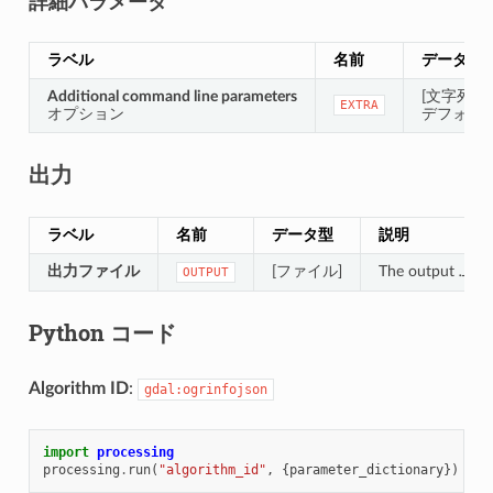
詳細パラメータ
ラベル
名前
データ型
Additional command line parameters
[文字列]
EXTRA
オプション
デフォルト
出力
ラベル
名前
データ型
説明
出力ファイル
[ファイル]
The output
.JSO
OUTPUT
Python コード
Algorithm ID
:
gdal:ogrinfojson
import
processing
processing
.
run
(
"algorithm_id"
,
{
parameter_dictionary
})