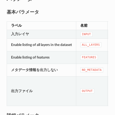
基本パラメータ
ラベル
名前
入力レイヤ
[v
INPUT
[
Enable listing of all layers in the dataset
ALL_LAYERS
デ
[
Enable listing of features
FEATURES
デ
[
メタデータ情報を出力しない
NO_METADATA
デ
[
出力ファイル
OUTPUT
時