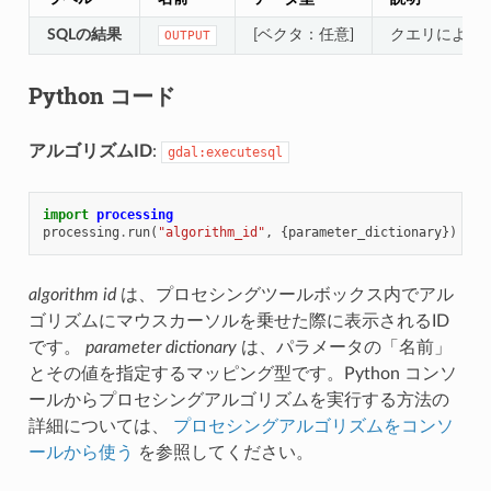
SQLの結果
[ベクタ：任意]
クエリによっ
OUTPUT
Python コード
アルゴリズムID
:
gdal:executesql
import
processing
processing
.
run
(
"algorithm_id"
,
{
parameter_dictionary
})
algorithm id
は、プロセシングツールボックス内でアル
ゴリズムにマウスカーソルを乗せた際に表示されるID
です。
parameter dictionary
は、パラメータの「名前」
とその値を指定するマッピング型です。Python コンソ
ールからプロセシングアルゴリズムを実行する方法の
詳細については、
プロセシングアルゴリズムをコンソ
ールから使う
を参照してください。