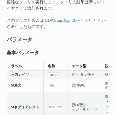
複雑なクエリを実行します。クエリの結果は新しいレ
イヤとして追加されます。
このアルゴリズムは
GDAL ogr2ogr ユーティリティ
か
ら派生したものです。
パラメータ
基本パラメータ
ラベル
名前
データ型
説明
入力レイヤ
[ベクタ：任意]
OG
INPUT
例え
SQL文
[文字列]
SQL
のよ
使用
0
[列挙型]
1 
SQLダイアレクト
DIALECT
デフォルト： 0
2 