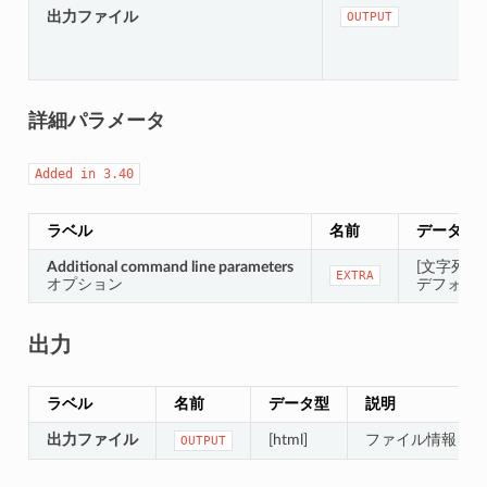
出力ファイル
OUTPUT
詳細パラメータ
Added
in
3.40
ラベル
名前
データ型
Additional command line parameters
[文字列]
EXTRA
オプション
デフォルト
出力
ラベル
名前
データ型
説明
出力ファイル
[html]
ファイル情報を含
OUTPUT