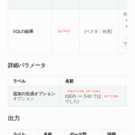
出力
一
フ
SQLの結果
[ベクタ：任意]
OUTPUT
ファイ
では
一時フ
詳細パラメータ
ラベル
名前
デ
CREATION_OPTIONS
追加の生成オプション
[
(QGIS <= 3.42 では
OPTIONS
オプション
デ
でした)
出力
ラベル
名前
データ型
説明