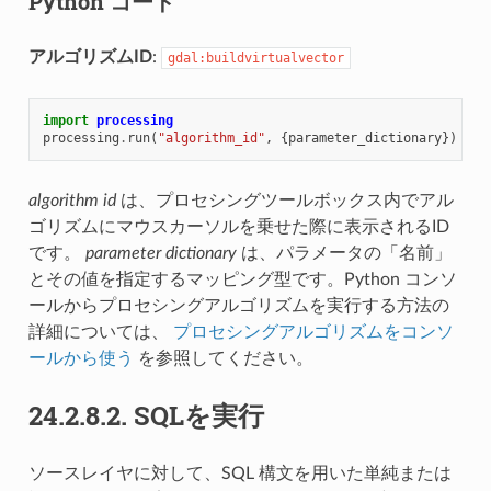
Python コード
アルゴリズムID
:
gdal:buildvirtualvector
import
processing
processing
.
run
(
"algorithm_id"
,
{
parameter_dictionary
})
algorithm id
は、プロセシングツールボックス内でアル
ゴリズムにマウスカーソルを乗せた際に表示されるID
です。
parameter dictionary
は、パラメータの「名前」
とその値を指定するマッピング型です。Python コンソ
ールからプロセシングアルゴリズムを実行する方法の
詳細については、
プロセシングアルゴリズムをコンソ
ールから使う
を参照してください。
24.2.8.2.
SQLを実行
ソースレイヤに対して、SQL 構文を用いた単純または