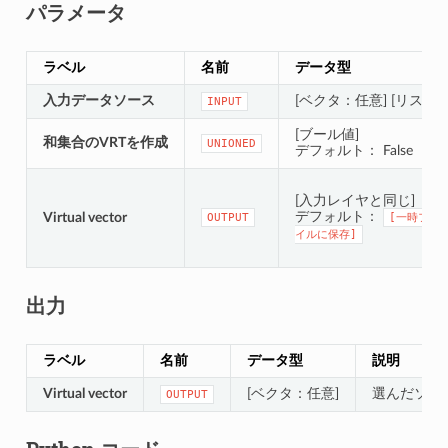
パラメータ
ラベル
名前
データ型
入力データソース
[ベクタ：任意] [リスト]
INPUT
[ブール値]
和集合のVRTを作成
UNIONED
デフォルト： False
[入力レイヤと同じ]
デフォルト：
Virtual vector
OUTPUT
[一時ファ
イルに保存]
出力
ラベル
名前
データ型
説明
Virtual vector
[ベクタ：任意]
選んだソー
OUTPUT