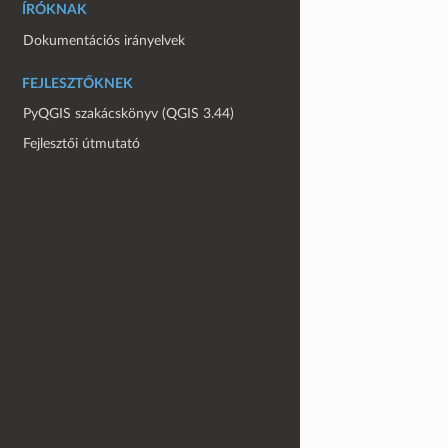
ÍRÓKNAK
Dokumentációs irányelvek
FEJLESZTŐKNEK
PyQGIS szakácskönyv (QGIS 3.44)
Fejlesztői útmutató