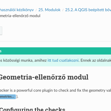
használói kézikönyv
25.
Modulok
25.2.
A QGIS beépített bő
metria-ellenőrző modul
s
ás közösségi munka, amihez
itt tud csatlakozni
. Ennek az oldalna
Geometria-ellenőrző modul
er is a powerful core plugin to check and fix the geometry validi
).
ometries…
Configuring the checks