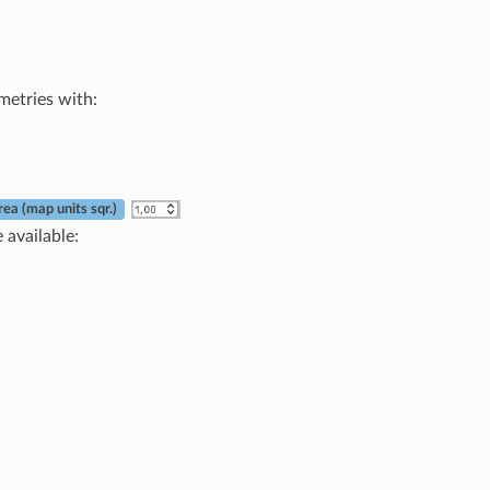
metries with:
ea (map units sqr.)
 available: