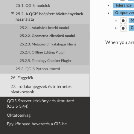
25.1. QGIS modulok
Tolerance
Output vec
25.2. A QGIS beépített bővítményeinek
használata
M
C
25.2.1. Adatbázis-kezelő modul
25.2.2. Geometria-ellenőrző modul
When you are 
25.2.3. MetaSearch katalógus kliens
25.2.4. Offline Editing Plugin
25.2.5. Topology Checker Plugin
25.3. QGIS Python konzol
26. Függelék
27. Irodalomjegyzék és internetes
hivatkozások
QGIS Szerver kézikönyv és útmutató
(QGIS 3.44)
Oktatóanyag
Egy könnyed bevezetés a GIS-be