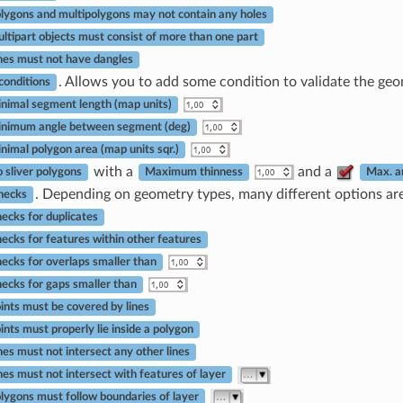
lygons and multipolygons may not contain any holes
ltipart objects must consist of more than one part
nes must not have dangles
. Allows you to add some condition to validate the geo
onditions
nimal segment length (map units)
nimum angle between segment (deg)
nimal polygon area (map units sqr.)
with a
and a
 sliver polygons
Maximum thinness
Max. ar
. Depending on geometry types, many different options are
hecks
ecks for duplicates
ecks for features within other features
ecks for overlaps smaller than
ecks for gaps smaller than
ints must be covered by lines
ints must properly lie inside a polygon
nes must not intersect any other lines
nes must not intersect with features of layer
lygons must follow boundaries of layer