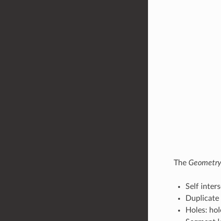
The
Geometry
Self inter
Duplicate
Holes: hol