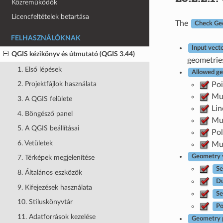
Közreműködők
Licencfeltételek betartása
The
Check Ge
FELHASZNÁLÓKNAK
Input vecto
QGIS kézikönyv és útmutató (QGIS 3.44)
geometries
1. Első lépések
Allowed g
2. Projektfájlok használata
Poi
Mul
3. A QGIS felülete
Lin
4. Böngésző panel
Mul
5. A QGIS beállításai
Pol
6. Vetületek
Mul
Geometry v
7. Térképek megjelenítése
Se
8. Általános eszközök
Du
9. Kifejezések használata
Se
10. Stíluskönyvtár
Po
11. Adatforrások kezelése
Geometry p