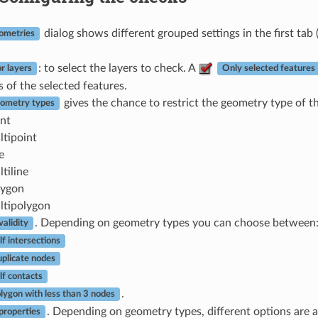
dialog shows different grouped settings in the first tab 
ometries
: to select the layers to check. A
r layers
Only selected features
 of the selected features.
gives the chance to restrict the geometry type of the
eometry types
nt
tipoint
e
tiline
ygon
tipolygon
. Depending on geometry types you can choose between
alidity
lf intersections
plicate nodes
lf contacts
.
lygon with less than 3 nodes
. Depending on geometry types, different options are a
roperties