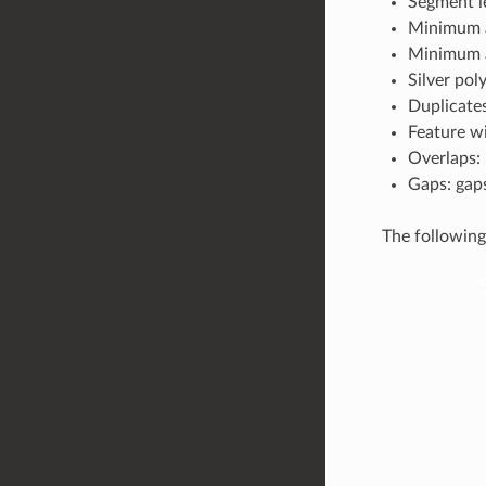
Segment l
Minimum a
Minimum a
Silver pol
Duplicates
Feature wi
Overlaps:
Gaps: gap
The following