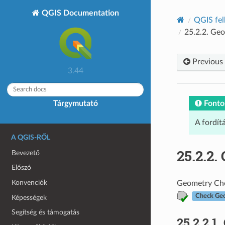
QGIS Documentation
QGIS fel
25.2.2.
Geo
Previous
3.44
Fonto
Tárgymutató
A fordít
A QGIS-RŐL
25.2.2.
Bevezető
Előszó
Konvenciók
Geometry Check
Check Ge
Képességek
Segítség és támogatás
25.2.2.1.