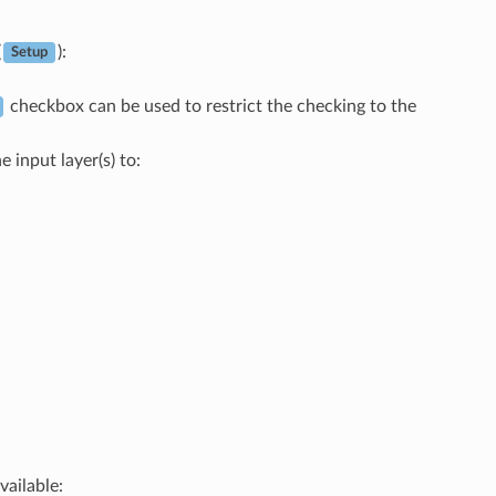
(
):
Setup
checkbox can be used to restrict the checking to the
 input layer(s) to:
:
vailable: