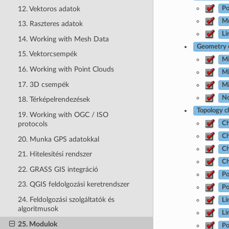
12. Vektoros adatok
Po
Mu
13. Raszteres adatok
Li
14. Working with Mesh Data
Geometry c
15. Vektorcsempék
Mi
16. Working with Point Clouds
Mi
17. 3D csempék
Mi
No
18. Térképelrendezések
Topology c
19. Working with OGC / ISO
protocols
Ch
Ch
20. Munka GPS adatokkal
Ch
21. Hitelesítési rendszer
Ch
22. GRASS GIS integráció
Po
23. QGIS feldolgozási keretrendszer
Po
24. Feldolgozási szolgáltatók és
Li
algoritmusok
Li
25. Modulok
Po