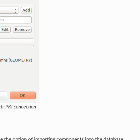
th-PKI connection
e the option of importing components into the database