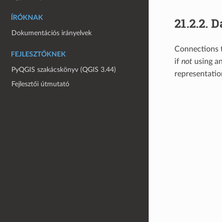
ÍRÓKNAK
21.2.2.
D
Dokumentációs irányelvek
Connections t
FEJLESZTŐKNEK
if
not
using an
PyQGIS szakácskönyv (QGIS 3.44)
representation
Fejlesztői útmutató