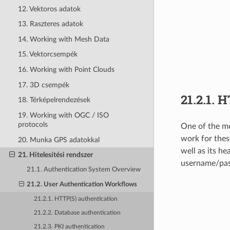
12. Vektoros adatok
13. Raszteres adatok
14. Working with Mesh Data
15. Vektorcsempék
16. Working with Point Clouds
17. 3D csempék
21.2.1.
H
18. Térképelrendezések
19. Working with OGC / ISO
protocols
One of the mo
work for thes
20. Munka GPS adatokkal
well as its h
21. Hitelesítési rendszer
username/pas
21.1. Authentication System Overview
21.2. User Authentication Workflows
21.2.1. HTTP(S) authentication
21.2.2. Database authentication
21.2.3. PKI authentication