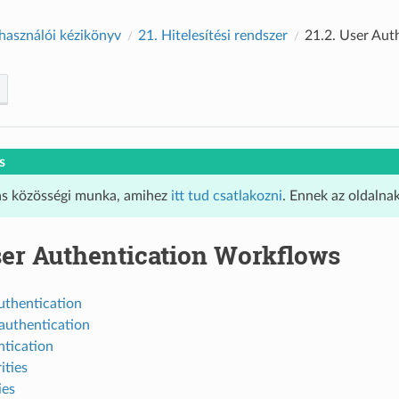
használói kézikönyv
21.
Hitelesítési rendszer
21.2.
User Aut
s
ás közösségi munka, amihez
itt tud csatlakozni
. Ennek az oldalna
er Authentication Workflows
uthentication
authentication
ntication
ities
ies