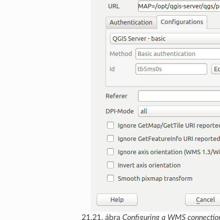
21.21. ábra
Configuring a WMS connectio