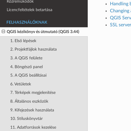
Közreműködők
Handling 
Licencfeltételek betartása
Changing 
QGIS Serv
FELHASZNÁLÓKNAK
SSL serve
QGIS kézikönyv és útmutató (QGIS 3.44)
1. Első lépések
2. Projektfájlok használata
3. A QGIS felülete
4. Böngésző panel
5. A QGIS beállításai
6. Vetületek
7. Térképek megjelenítése
8. Általános eszközök
9. Kifejezések használata
10. Stíluskönyvtár
11. Adatforrások kezelése