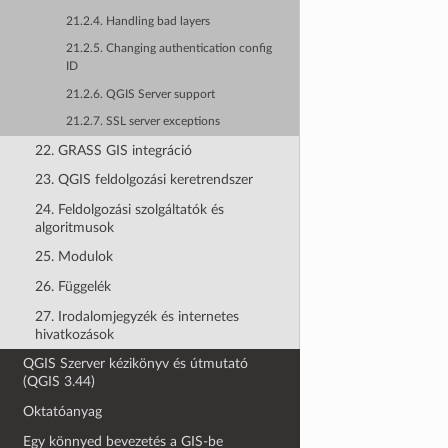
21.2.4. Handling bad layers
21.2.5. Changing authentication config
ID
21.2.6. QGIS Server support
21.2.7. SSL server exceptions
22. GRASS GIS integráció
23. QGIS feldolgozási keretrendszer
24. Feldolgozási szolgáltatók és
algoritmusok
25. Modulok
26. Függelék
27. Irodalomjegyzék és internetes
hivatkozások
QGIS Szerver kézikönyv és útmutató
(QGIS 3.44)
Oktatóanyag
Egy könnyed bevezetés a GIS-be