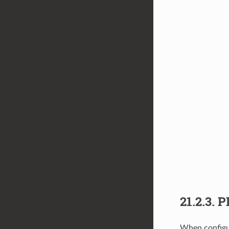
21.2.3.
P
When configur