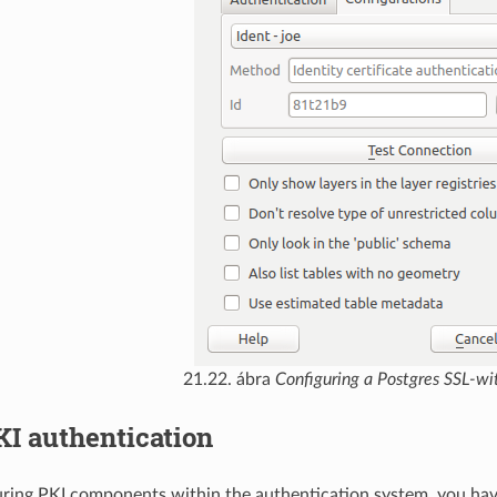
21.22. ábra
Configuring a Postgres SSL-wi
KI authentication
ing PKI components within the authentication system, you hav