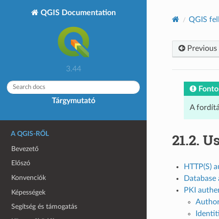
QGIS Documentation
QGIS fel
Previous
3.44
Fonto
Tárgymutató
A fordít
A QGIS-RŐL
21.2.
Us
Bevezető
Előszó
HTTP(S) a
Konvenciók
Database 
PKI authe
Képességek
Author
Segítség és támogatás
Identit