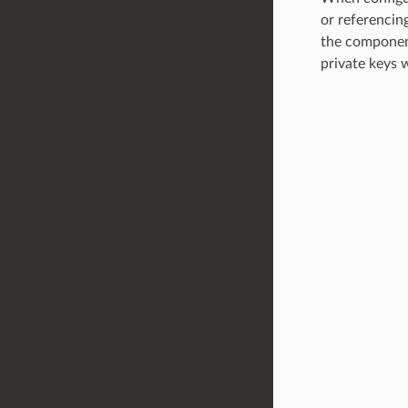
or referencin
the component
private keys 