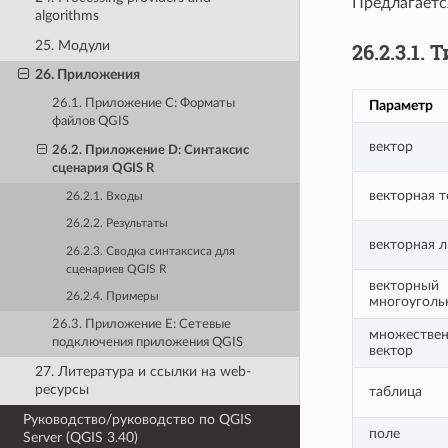
Предлагаетс
algorithms
25. Модули
26.2.3.1.
Т
26. Приложения
26.1. Приложение C: Форматы
Параметр
файлов QGIS
вектор
26.2. Приложение D: Синтаксис
сценария QGIS R
векторная т
26.2.1. Входы
26.2.2. Результаты
векторная 
26.2.3. Сводка синтаксиса для
сценариев QGIS R
векторный
26.2.4. Примеры
многоуголь
26.3. Приложение E: Сетевые
множестве
подключения приложения QGIS
вектор
27. Литература и ссылки на web-
ресурсы
таблица
Руководство/руководство по QGIS
поле
Server (QGIS 3.40)