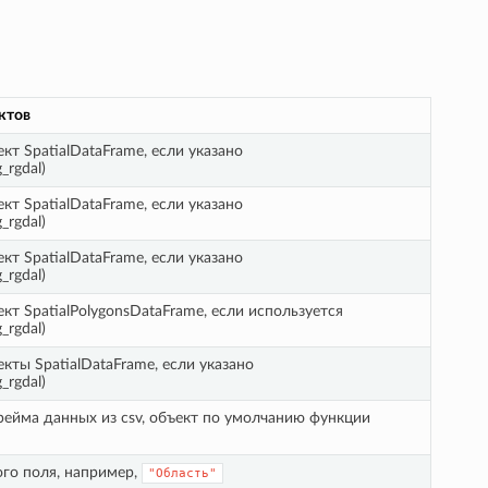
ктов
ект SpatialDataFrame, если указано
_rgdal)
ект SpatialDataFrame, если указано
_rgdal)
ект SpatialDataFrame, если указано
_rgdal)
ект SpatialPolygonsDataFrame, если используется
_rgdal)
екты SpatialDataFrame, если указано
_rgdal)
ейма данных из csv, объект по умолчанию функции
го поля, например,
"Область"