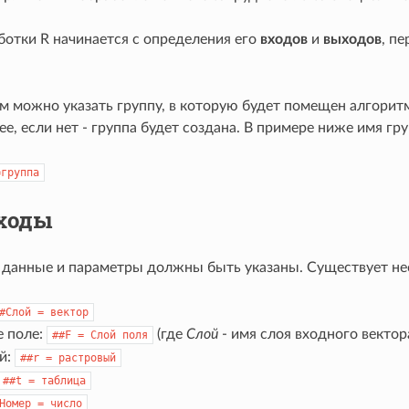
ботки R начинается с определения его
входов
и
выходов
, п
м можно указать группу, в которую будет помещен алгоритм
ее, если нет - группа будет создана. В примере ниже имя гр
=группа
ходы
 данные и параметры должны быть указаны. Существует не
#Слой
=
вектор
е поле:
(где
Слой
- имя слоя входного вектор
##F
=
Слой
поля
й:
##r
=
растровый
##t
=
таблица
Номер
=
число