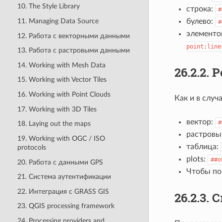
10. The Style Library
строка:
#
11. Managing Data Source
булево:
#
элементо
12. Работа с векторными данными
point;line
13. Работа с растровыми данными
14. Working with Mesh Data
26.2.2.
Р
15. Working with Vector Tiles
16. Working with Point Clouds
Как и в случ
17. Working with 3D Tiles
вектор:
#
18. Laying out the maps
растровы
19. Working with OGC / ISO
таблица:
protocols
plots:
##o
20. Работа с данными GPS
Чтобы по
21. Система аутентификации
22. Интеграция с GRASS GIS
26.2.3.
С
23. QGIS processing framework
24. Processing providers and