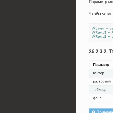
Параметр м
Чтобы устан
##Layer = v
##Field1 = 
##Field2 = 
26.2.3.2.
Т
Параметр
вектор
растровый
таблица
файл
Примеча