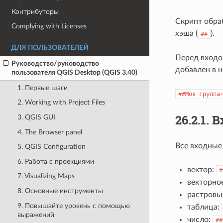
Контрибуторы
Скрипт обра
Complying with Licenses
хэша (
).
##
ДЛЯ ПОЛЬЗОВАТЕЛЕЙ
Перед входо
Руководство/руководство
добавлен в н
пользователя QGIS Desktop (QGIS 3.40)
1. Первые шаги
##Моя
группа
2. Working with Project Files
26.2.1.
В
3. QGIS GUI
4. The Browser panel
Все входные
5. QGIS Configuration
6. Работа с проекциями
вектор:
#
7. Visualizing Maps
векторно
8. Основные инструменты
растровы
9. Повышайте уровень с помощью
таблица:
выражений
число:
##