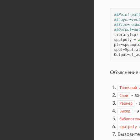
##Point pat
##Layer=vec
##Size=numb
##Output=ou
library
(
sp
)
spatpoly
=
pts
=
spsampl
spdf
=
Spatia
Output
=
st_a
Объяснение (
Точечный
- в
Слой
- 
Размер
- 
Выход
библиотек
spatpoly
Вызовит