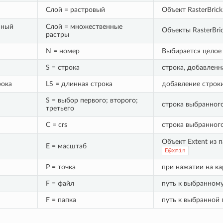
Слой = растровый
Объект RasterBric
нный
Слой = множественные
Объекты RasterBri
растры
N = номер
Выбирается целое
S = строка
строка, добавленн
рока
LS = длинная строка
добавление строки
S = выбор первого; второго;
строка выбранног
третьего
C = crs
строка выбранного
Объект Extent из 
E = масштаб
E@xmin
P = точка
при нажатии на ка
F = файл
путь к выбранному 
F = папка
путь к выбранной 