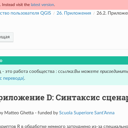
 Instead visit the
latest version
.
ство пользователя QGIS
26.
Приложения
26.2.
Приложен
ущая
о
 - это работа сообщества : ссылка:
Вы можете присоединить
с перевода|
.
риложение D: Синтаксис сцена
by Matteo Ghetta - funded by
Scuola Superiore Sant’Anna
риптов R в обработке немного затруднено из-за специально