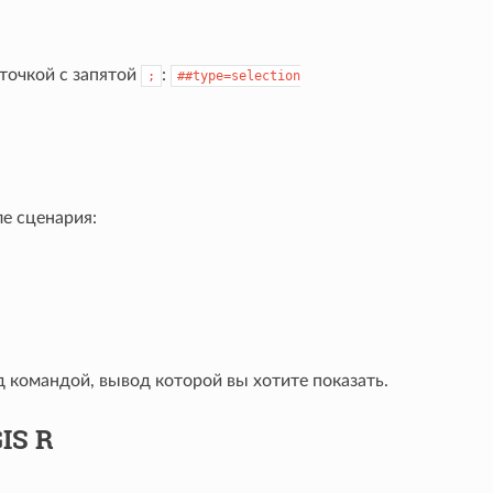
очкой с запятой
:
;
##type=selection
е сценария:
 командой, вывод которой вы хотите показать.
IS R