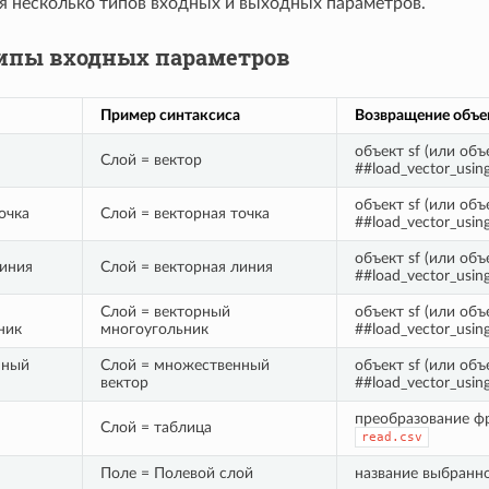
я несколько типов входных и выходных параметров.
ипы входных параметров
Пример синтаксиса
Возвращение объе
объект sf (или объ
Слой = вектор
##load_vector_using
объект sf (или объ
очка
Слой = векторная точка
##load_vector_using
объект sf (или объ
линия
Слой = векторная линия
##load_vector_using
Слой = векторный
объект sf (или объ
ник
многоугольник
##load_vector_using
нный
Слой = множественный
объект sf (или объ
вектор
##load_vector_using
преобразование фр
Слой = таблица
read.csv
Поле = Полевой слой
название выбранно