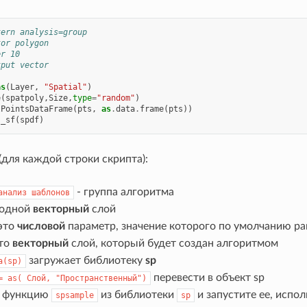
tern analysis=group
tor polygon
er 10
tput vector
as
(
Layer
,
"Spatial"
)
e
(
spatpoly
,
Size
,
type
=
"random"
)
lPointsDataFrame
(
pts
,
as
.
data
.
frame
(
pts
))
s_sf
(
spdf
)
для каждой строки скрипта):
- группа алгоритма
анализ
шаблонов
ходной
векторный
слой
это
числовой
параметр, значение которого по умолчанию ра
это
векторный
слой, который будет создан алгоритмом
загружает библиотеку
sp
а(sp)
перевести в объект sp
=
as(
Слой,
"Пространственный")
е функцию
из библиотеки
и запустите ее, испо
spsample
sp