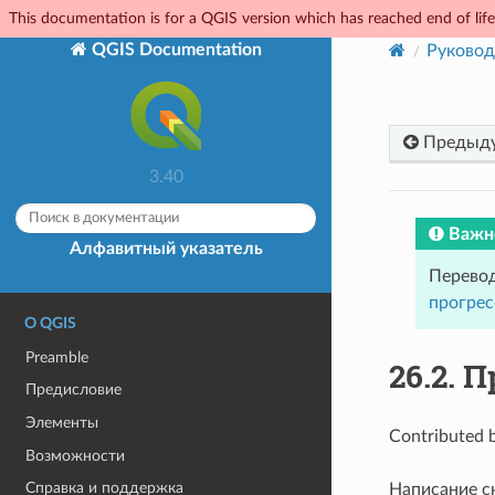
This documentation is for a QGIS version which has reached end of life.
QGIS Documentation
Руковод
Предыд
3.40
Важн
Алфавитный указатель
Перевод
прогрес
О QGIS
Preamble
26.2.
П
Предисловие
Элементы
Contributed 
Возможности
Справка и поддержка
Написание ск