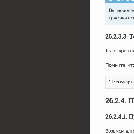
Вы можете 
графика не
26.2.3.3.
Т
Тело скрипта
Помните
, ч
library
(
sp
)
26.2.4.
П
26.2.4.1.
П
Возьмем алг