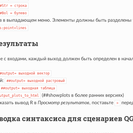
#Str
=
строка
#Bol
=
булево
в в выпадающем меню. Элементы должны быть разделены т
s;point+lines
езультаты
ае с входами, каждый выход должен быть определен в начал
#output=
выходной
вектор
й:
##output=
выходной
растровый
##output=
выходная
таблица
(##showplots в более ранних версиях)
utput_plots_to_html
казать вывод R в
Просмотр результатов
, поставьте
перед
>
водка синтаксиса для сценариев QG