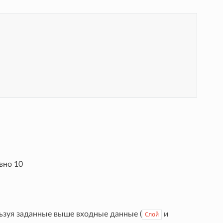
вно 10
льзуя заданные выше входные данные (
и
Слой