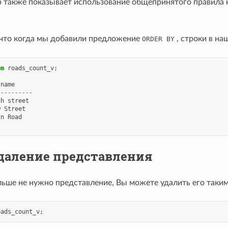
р также показывает использование общепринятого правила
 что когда мы добавили предложение
, строки в на
ORDER
BY
om
roads_count_v
;
name
----------
gh
street
w
Street
in
Road
даление представления
льше не нужно представление, Вы можете удалить его таки
oads_count_v
;