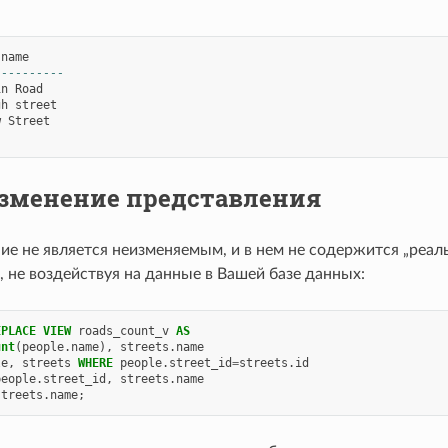
name
----------
in
Road
gh
street
w
Street
зменение представления
е не является неизменяемым, и в нем не содержится „реаль
, не воздействуя на данные в Вашей базе данных:
EPLACE
VIEW
roads_count_v
AS
unt
(
people
.
name
),
streets
.
name
le
,
streets
WHERE
people
.
street_id
=
streets
.
id
people
.
street_id
,
streets
.
name
streets
.
name
;