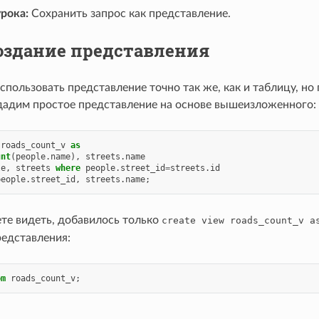
рока:
Сохранить запрос как представление.
оздание представления
пользовать представление точно так же, как и таблицу, но
дадим простое представление на основе вышеизложенного:
roads_count_v
as
unt
(
people
.
name
),
streets
.
name
le
,
streets
where
people
.
street_id
=
streets
.
id
people
.
street_id
,
streets
.
name
;
те видеть, добавилось только
create
view
roads_count_v
a
редставления:
om
roads_count_v
;