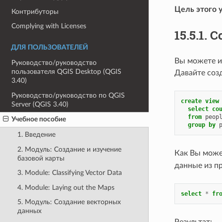
Цель этого у
Контрибуторы
Complying with Licenses
15.5.1.
С
ДЛЯ ПОЛЬЗОВАТЕЛЕЙ
Вы можете ис
Руководство/руководство
пользователя QGIS Desktop (QGIS
Давайте соз
3.40)
Руководство/руководство по QGIS
create
view
Server (QGIS 3.40)
select
co
from
peop
Учебное пособие
group
by
1. Введение
2. Модуль: Создание и изучение
Как Вы може
базовой карты
данные из п
3. Module: Classifying Vector Data
4. Module: Laying out the Maps
select
*
fr
5. Модуль: Создание векторных
данных