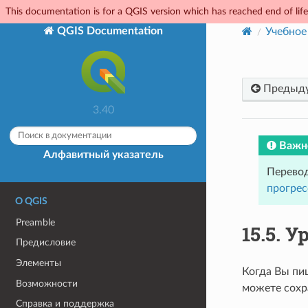
This documentation is for a QGIS version which has reached end of life.
QGIS Documentation
Учебное
Предыд
3.40
Важн
Алфавитный указатель
Перевод
прогрес
О QGIS
Preamble
15.5.
Ур
Предисловие
Элементы
Когда Вы пиш
Возможности
можете сохра
Справка и поддержка