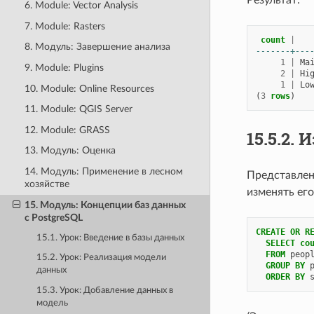
Результат:
6. Module: Vector Analysis
7. Module: Rasters
count
|
8. Модуль: Завершение анализа
-------+---
1
|
Ma
9. Module: Plugins
2
|
Hi
1
|
Lo
10. Module: Online Resources
(
3
rows
)
11. Module: QGIS Server
12. Module: GRASS
15.5.2.
И
13. Модуль: Оценка
14. Модуль: Применение в лесном
Представлени
хозяйстве
изменять его
15. Модуль: Концепции баз данных
с PostgreSQL
CREATE
OR
R
15.1. Урок: Введение в базы данных
SELECT
co
FROM
peop
15.2. Урок: Реализация модели
GROUP
BY
данных
ORDER
BY
15.3. Урок: Добавление данных в
модель