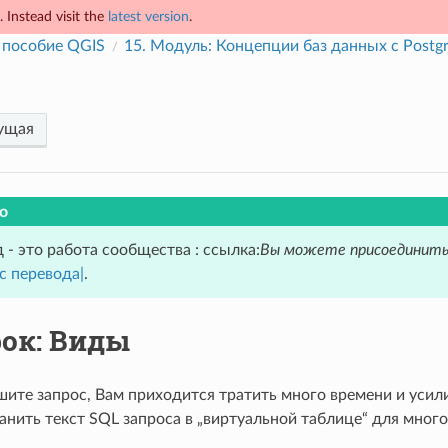
 Instead visit the
latest version
.
 пособие QGIS
15.
Модуль: Концепции баз данных с Postg
ущая
о
 - это работа сообщества : ссылка:
Вы можете присоединить
с перевода|
.
ок: Виды
ите запрос, Вам приходится тратить много времени и усили
нить текст SQL запроса в „виртуальной таблице“ для мног