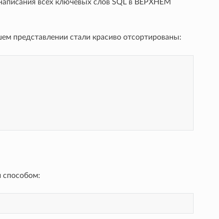
 написания всех ключевых слов SQL в ВЕРХНЕМ
шем представлении стали красиво отсортированы:
м способом: