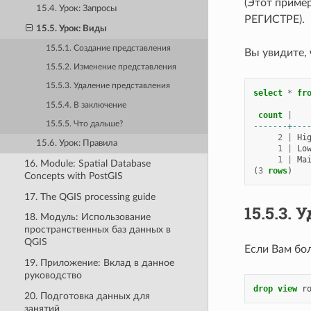
(Этот приме
15.4. Урок: Запросы
РЕГИСТРЕ).
15.5. Урок: Виды
15.5.1. Создание представления
Вы увидите,
15.5.2. Изменение представления
15.5.3. Удаление представления
select
*
fr
15.5.4. В заключение
count
|
15.5.5. Что дальше?
-------+---
2
|
Hi
15.6. Урок: Правила
1
|
Lo
1
|
Ma
16. Module: Spatial Database
(
3
rows
)
Concepts with PostGIS
17. The QGIS processing guide
15.5.3.
У
18. Модуль: Использование
пространственных баз данных в
QGIS
Если Вам бо
19. Приложение: Вклад в данное
руководство
drop
view
r
20. Подготовка данных для
занятий