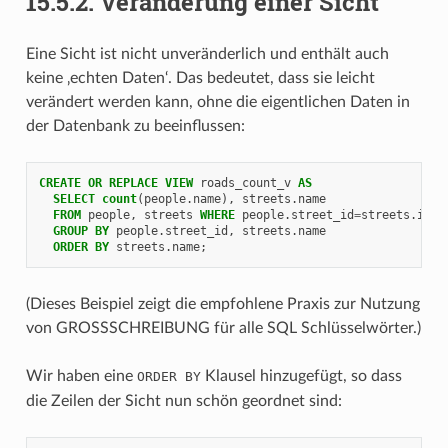
15.5.2.
Veränderung einer Sicht
Eine Sicht ist nicht unveränderlich und enthält auch
keine ‚echten Daten‘. Das bedeutet, dass sie leicht
verändert werden kann, ohne die eigentlichen Daten in
der Datenbank zu beeinflussen:
CREATE
OR
REPLACE
VIEW
roads_count_v
AS
SELECT
count
(
people
.
name
),
streets
.
name
FROM
people
,
streets
WHERE
people
.
street_id
=
streets
.
id
GROUP
BY
people
.
street_id
,
streets
.
name
ORDER
BY
streets
.
name
;
(Dieses Beispiel zeigt die empfohlene Praxis zur Nutzung
von GROSSSCHREIBUNG für alle SQL Schlüsselwörter.)
Wir haben eine
Klausel hinzugefügt, so dass
ORDER
BY
die Zeilen der Sicht nun schön geordnet sind: