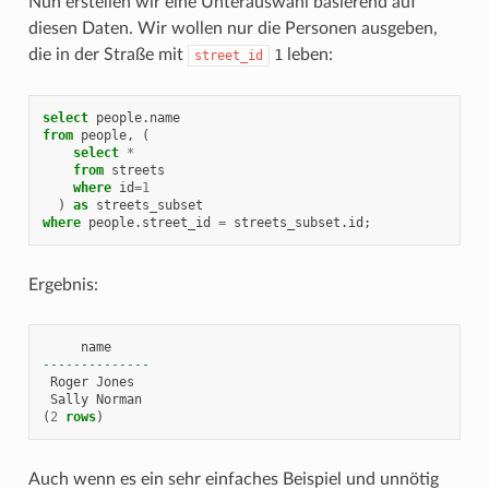
Nun erstellen wir eine Unterauswahl basierend auf
diesen Daten. Wir wollen nur die Personen ausgeben,
die in der Straße mit
1
leben:
street_id
select
people
.
name
from
people
,
(
select
*
from
streets
where
id
=
1
)
as
streets_subset
where
people
.
street_id
=
streets_subset
.
id
;
Ergebnis:
name
--------------
Roger
Jones
Sally
Norman
(
2
rows
)
Auch wenn es ein sehr einfaches Beispiel und unnötig