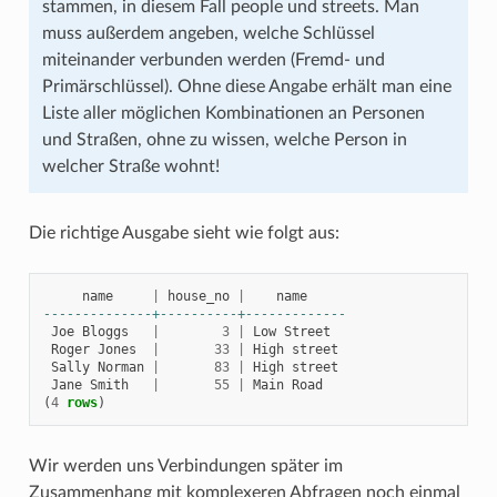
stammen, in diesem Fall people und streets. Man
muss außerdem angeben, welche Schlüssel
miteinander verbunden werden (Fremd- und
Primärschlüssel). Ohne diese Angabe erhält man eine
Liste aller möglichen Kombinationen an Personen
und Straßen, ohne zu wissen, welche Person in
welcher Straße wohnt!
Die richtige Ausgabe sieht wie folgt aus:
name
|
house_no
|
name
--------------+----------+-------------
Joe
Bloggs
|
3
|
Low
Street
Roger
Jones
|
33
|
High
street
Sally
Norman
|
83
|
High
street
Jane
Smith
|
55
|
Main
Road
(
4
rows
)
Wir werden uns Verbindungen später im
Zusammenhang mit komplexeren Abfragen noch einmal