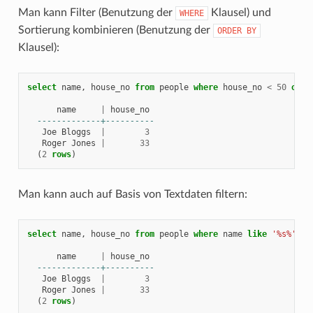
Man kann Filter (Benutzung der
Klausel) und
WHERE
Sortierung kombinieren (Benutzung der
ORDER
BY
Klausel):
select
name
,
house_no
from
people
where
house_no
<
50
orde
name
|
house_no
-------------+----------
Joe
Bloggs
|
3
Roger
Jones
|
33
(
2
rows
)
Man kann auch auf Basis von Textdaten filtern:
select
name
,
house_no
from
people
where
name
like
'%s%'
;
name
|
house_no
-------------+----------
Joe
Bloggs
|
3
Roger
Jones
|
33
(
2
rows
)