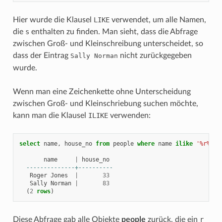
Hier wurde die Klausel
LIKE
verwendet, um alle Namen,
die
s
enthalten zu finden. Man sieht, dass die Abfrage
zwischen Groß- und Kleinschreibung unterscheidet, so
dass der Eintrag
nicht zurückgegeben
Sally
Norman
wurde.
Wenn man eine Zeichenkette ohne Unterscheidung
zwischen Groß- und Kleinschriebung suchen möchte,
kann man die Klausel
ILIKE
verwenden:
select
name
,
house_no
from
people
where
name
ilike
'%r%'
;
name
|
house_no
--------------+----------
Roger
Jones
|
33
Sally
Norman
|
83
(
2
rows
)
Diese Abfrage gab alle Objekte
people
zurück, die ein
r