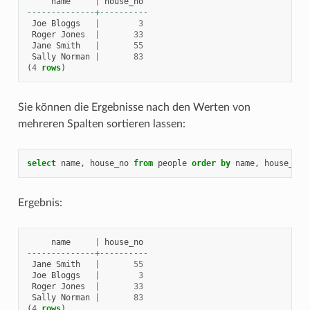
name
|
house_no
--------------+----------
Joe
Bloggs
|
3
Roger
Jones
|
33
Jane
Smith
|
55
Sally
Norman
|
83
(
4
rows
)
Sie können die Ergebnisse nach den Werten von
mehreren Spalten sortieren lassen:
select
name
,
house_no
from
people
order
by
name
,
house_no
;
Ergebnis:
name
|
house_no
--------------+----------
Jane
Smith
|
55
Joe
Bloggs
|
3
Roger
Jones
|
33
Sally
Norman
|
83
(
4
rows
)