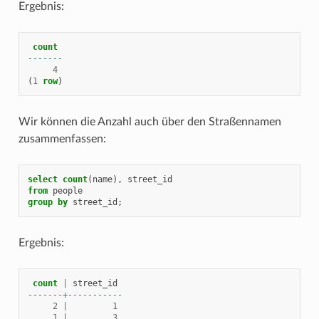
Ergebnis:
count
-------
4
(
1
row
)
Wir können die Anzahl auch über den Straßennamen
zusammenfassen:
select
count
(
name
),
street_id
from
people
group
by
street_id
;
Ergebnis:
count
|
street_id
-------+-----------
2
|
1
1
|
3