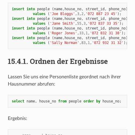
insert
into
people
(
name
,
house_no
,
street_id
,
phone_no
)
values
(
'Joe Bloggs'
,
3
,
2
,
'072 887 23 45'
);
insert
into
people
(
name
,
house_no
,
street_id
,
phone_no
)
values
(
'Jane Smith'
,
55
,
3
,
'072 837 33 35'
);
insert
into
people
(
name
,
house_no
,
street_id
,
phone_no
)
values
(
'Roger Jones'
,
33
,
1
,
'072 832 31 38'
);
insert
into
people
(
name
,
house_no
,
street_id
,
phone_no
)
values
(
'Sally Norman'
,
83
,
1
,
'072 932 31 32'
);
15.4.1.
Ordnen der Ergebnisse
Lassen Sie uns eine Personenliste geordnet nach ihrer
Hausnummer abrufen:
select
name
,
house_no
from
people
order
by
house_no
;
Ergebnis: