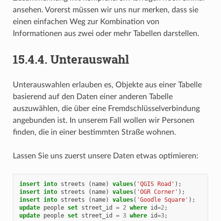
ansehen. Vorerst müssen wir uns nur merken, dass sie
einen einfachen Weg zur Kombination von
Informationen aus zwei oder mehr Tabellen darstellen.
15.4.4.
Unterauswahl
Unterauswahlen erlauben es, Objekte aus einer Tabelle
basierend auf den Daten einer anderen Tabelle
auszuwählen, die über eine Fremdschlüsselverbindung
angebunden ist. In unserem Fall wollen wir Personen
finden, die in einer bestimmten Straße wohnen.
Lassen Sie uns zuerst unsere Daten etwas optimieren:
insert
into
streets
(
name
)
values
(
'QGIS Road'
);
insert
into
streets
(
name
)
values
(
'OGR Corner'
);
insert
into
streets
(
name
)
values
(
'Goodle Square'
);
update
people
set
street_id
=
2
where
id
=
2
;
update
people
set
street_id
=
3
where
id
=
3
;