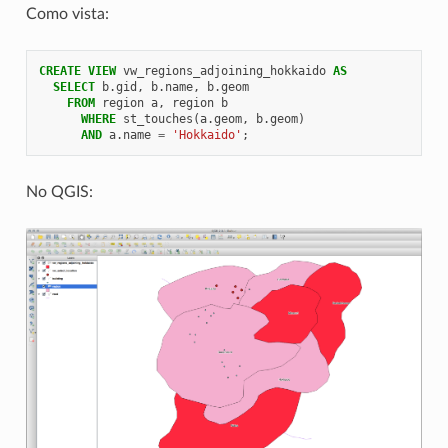
Como vista:
CREATE
VIEW
vw_regions_adjoining_hokkaido
AS
SELECT
b
.
gid
,
b
.
name
,
b
.
geom
FROM
region
a
,
region
b
WHERE
st_touches
(
a
.
geom
,
b
.
geom
)
AND
a
.
name
=
'Hokkaido'
;
No QGIS: