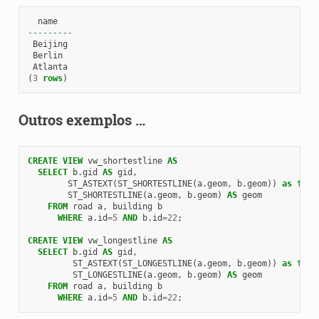
name
---------
Beijing
Berlin
Atlanta
(
3
rows
)
Outros exemplos …
CREATE
VIEW
vw_shortestline
AS
SELECT
b
.
gid
AS
gid
,
ST_ASTEXT
(
ST_SHORTESTLINE
(
a
.
geom
,
b
.
geom
))
as
text
ST_SHORTESTLINE
(
a
.
geom
,
b
.
geom
)
AS
geom
FROM
road
a
,
building
b
WHERE
a
.
id
=
5
AND
b
.
id
=
22
;
CREATE
VIEW
vw_longestline
AS
SELECT
b
.
gid
AS
gid
,
ST_ASTEXT
(
ST_LONGESTLINE
(
a
.
geom
,
b
.
geom
))
as
text
ST_LONGESTLINE
(
a
.
geom
,
b
.
geom
)
AS
geom
FROM
road
a
,
building
b
WHERE
a
.
id
=
5
AND
b
.
id
=
22
;