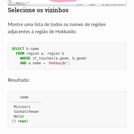
Selecione os vizinhos
Mostre uma lista de todos os nomes de regiões
adjacentes à região de Hokkaido:
SELECT
b
.
name
FROM
region
a
,
region
b
WHERE
st_touches
(
a
.
geom
,
b
.
geom
)
AND
a
.
name
=
'Hokkaido'
;
Resultado:
name
--------------
Missouri
Saskatchewan
Wales
(
3
rows
)