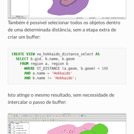
Também é possível selecionar todos os objetos dentro
de uma determinada distância, sem a etapa extra de
criar um buffer:
CREATE
VIEW
vw_hokkaido_distance_select
AS
SELECT
b
.
gid
,
b
.
name
,
b
.
geom
FROM
region
a
,
region
b
WHERE
ST_DISTANCE
(
a
.
geom
,
b
.
geom
)
<
100
AND
a
.
name
=
'Hokkaido'
AND
b
.
name
!=
'Hokkaido'
;
Isto atinge o mesmo resultado, sem necessidade de
intercalar o passo de buffer: