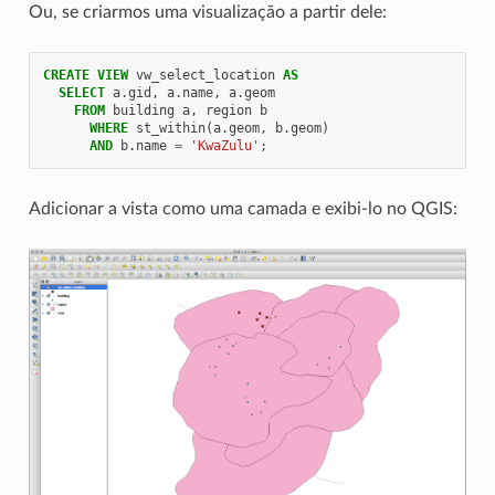
Ou, se criarmos uma visualização a partir dele:
CREATE
VIEW
vw_select_location
AS
SELECT
a
.
gid
,
a
.
name
,
a
.
geom
FROM
building
a
,
region
b
WHERE
st_within
(
a
.
geom
,
b
.
geom
)
AND
b
.
name
=
'KwaZulu'
;
Adicionar a vista como uma camada e exibi-lo no QGIS: