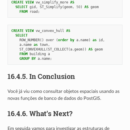
CREATE
VIEW
vw_simplify_more
AS
SELECT
gid
,
ST_Simplify
(
geom
,
50
)
AS
geom
FROM
road
;
CREATE
VIEW
vw_convex_hull
AS
SELECT
ROW_NUMBER
()
over
(
order
by
a
.
name
)
as
id
,
a
.
name
as
town
,
ST_CONVEXHULL
(
ST_COLLECT
(
a
.
geom
))
AS
geom
FROM
building
a
GROUP
BY
a
.
name
;
16.4.5.
In Conclusion
Você já viu como consultar objetos espaciais usando as
novas funções de banco de dados do PostGIS.
16.4.6.
What’s Next?
Em seguida vamos para investigar as estruturas de