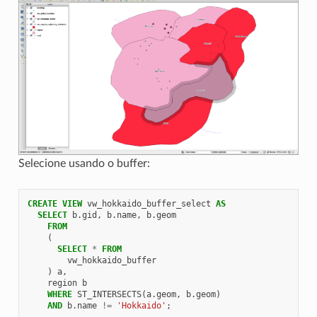
Selecione usando o buffer:
CREATE
VIEW
vw_hokkaido_buffer_select
AS
SELECT
b
.
gid
,
b
.
name
,
b
.
geom
FROM
(
SELECT
*
FROM
vw_hokkaido_buffer
)
a
,
region
b
WHERE
ST_INTERSECTS
(
a
.
geom
,
b
.
geom
)
AND
b
.
name
!=
'Hokkaido'
;