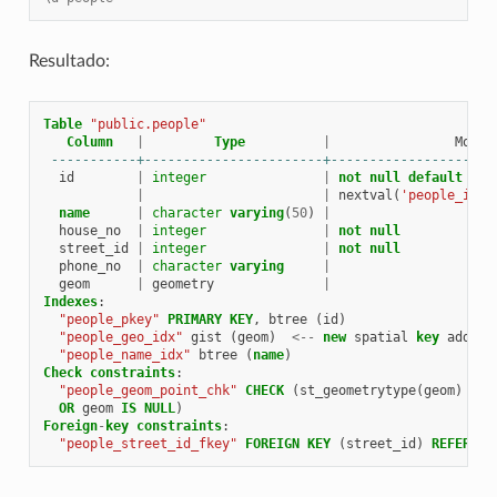
Resultado:
Table
"public.people"
Column
|
Type
|
Modif
-----------+-----------------------+---------------------
id
|
integer
|
not
null
default
|
|
nextval
(
'people_id_s
name
|
character
varying
(
50
)
|
house_no
|
integer
|
not
null
street_id
|
integer
|
not
null
phone_no
|
character
varying
|
geom
|
geometry
|
Indexes
:
"people_pkey"
PRIMARY
KEY
,
btree
(
id
)
"people_geo_idx"
gist
(
geom
)
<--
new
spatial
key
added
"people_name_idx"
btree
(
name
)
Check
constraints
:
"people_geom_point_chk"
CHECK
(
st_geometrytype
(
geom
)
=
'
OR
geom
IS
NULL
)
Foreign
-
key
constraints
:
"people_street_id_fkey"
FOREIGN
KEY
(
street_id
)
REFERENC