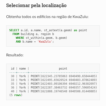
Selecionar pela localização
Obtenha todos os edifícios na região de KwaZulu:
SELECT
a
.
id
,
a
.
name
,
st_astext
(
a
.
geom
)
as
point
FROM
building
a
,
region
b
WHERE
st_within
(
a
.
geom
,
b
.
geom
)
AND
b
.
name
=
'KwaZulu'
;
Resultado:
id
|
name
|
point
----+------+------------------------------------------
30
|
York
|
POINT
(
1622345
.
23785063
6940490
.
65844485
)
33
|
York
|
POINT
(
1622495
.
65620524
6940403
.
87862489
)
35
|
York
|
POINT
(
1622403
.
09106394
6940212
.
96302097
)
36
|
York
|
POINT
(
1622287
.
38463732
6940357
.
59605424
)
40
|
York
|
POINT
(
1621888
.
19746548
6940508
.
01440885
)
(
5
rows
)