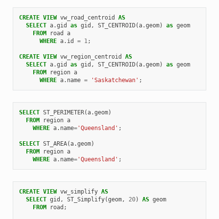
CREATE
VIEW
vw_road_centroid
AS
SELECT
a
.
gid
as
gid
,
ST_CENTROID
(
a
.
geom
)
as
geom
FROM
road
a
WHERE
a
.
id
=
1
;
CREATE
VIEW
vw_region_centroid
AS
SELECT
a
.
gid
as
gid
,
ST_CENTROID
(
a
.
geom
)
as
geom
FROM
region
a
WHERE
a
.
name
=
'Saskatchewan'
;
SELECT
ST_PERIMETER
(
a
.
geom
)
FROM
region
a
WHERE
a
.
name
=
'Queensland'
;
SELECT
ST_AREA
(
a
.
geom
)
FROM
region
a
WHERE
a
.
name
=
'Queensland'
;
CREATE
VIEW
vw_simplify
AS
SELECT
gid
,
ST_Simplify
(
geom
,
20
)
AS
geom
FROM
road
;