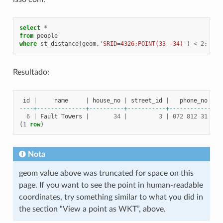
select
*
from
people
where
st_distance
(
geom
,
'SRID=4326;POINT(33 -34)'
)
<
2
;
Resultado:
id
|
name
|
house_no
|
street_id
|
phone_no
----+--------------+----------+-----------+---------------
6
|
Fault
Towers
|
34
|
3
|
072
812
31
28
(
1
row
)
Nota
geom value above was truncated for space on this
page. If you want to see the point in human-readable
coordinates, try something similar to what you did in
the section “View a point as WKT”, above.