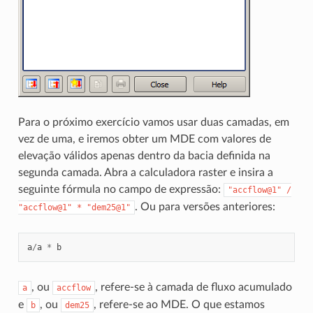
Para o próximo exercício vamos usar duas camadas, em
vez de uma, e iremos obter um MDE com valores de
elevação válidos apenas dentro da bacia definida na
segunda camada. Abra a calculadora raster e insira a
seguinte fórmula no campo de expressão:
"accflow@1"
/
. Ou para versões anteriores:
"accflow@1"
*
"dem25@1"
a
/
a
*
b
, ou
, refere-se à camada de fluxo acumulado
a
accflow
e
, ou
, refere-se ao MDE. O que estamos
b
dem25