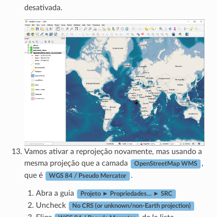
desativada.
Vamos ativar a reprojeção novamente, mas usando a
mesma projeção que a camada
,
OpenStreetMap WMS
que é
.
WGS 84 / Pseudo Mercator
Abra a guia
Projeto ► Propriedades… ► SRC
Uncheck
No CRS (or unknown/non-Earth projection)