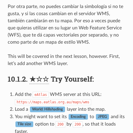
Por otra parte, no puedes cambiar la simbología si no te
gusta, y si las cosas cambian en el servidor WMS,
también cambiarán en tu mapa. Por eso a veces puede
que quieras utilizar en su lugar un Web Feature Service
(WFS), que te dá capas vectoriales por separado, y no
como parte de un mapa de estilo WMS.
This will be covered in the next lesson, however. First,
let’s add another WMS layer.
10.1.2.
★☆☆
Try Yourself:
Add the
WMS server at this URL:
eAtlas
https://maps.eatlas.org.au/maps/wms
Load a
layer into the map.
World: Hillshading
You might want to set its
to
and its
Encoding
JPEG
option to
by
, so that it loads
200
200
Tile size
faster.