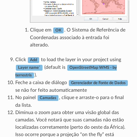
Clique em
. O Sistema de Referência de
OK
Coordenadas associado à entrada foi
alterado.
Click
to load the layer in your project using
Add
(default is
Layer name`
OpenStreetMap WMS - by
).
terrestris
Feche a caixa de diálogo
Gerenciador de Fonte de Dados
se não for feito automaticamente
No painel
, clique e arraste-o para o final
Camadas
da lista.
Diminua o zoom para obter uma visão global das
camadas. Você notará que suas camadas não estão
localizadas corretamente (perto do oeste da África).
Isso ocorre porque a projeção “on the fly” está