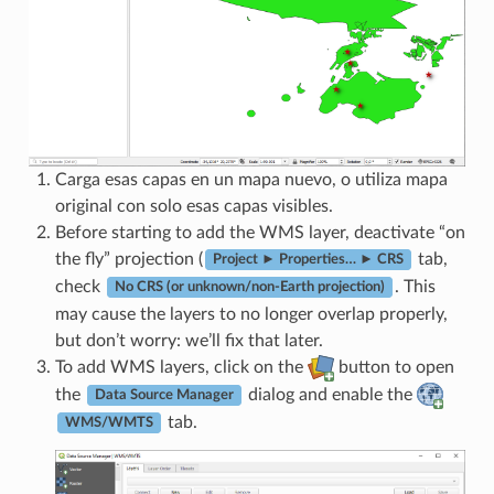
Carga esas capas en un mapa nuevo, o utiliza mapa
original con solo esas capas visibles.
Before starting to add the WMS layer, deactivate “on
the fly” projection (
tab,
Project ► Properties… ► CRS
check
. This
No CRS (or unknown/non-Earth projection)
may cause the layers to no longer overlap properly,
but don’t worry: we’ll fix that later.
To add WMS layers, click on the
button to open
the
dialog and enable the
Data Source Manager
tab.
WMS/WMTS