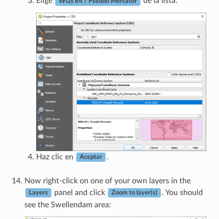
Elige
de la lista.
WGS 84 / Pseudo Mercator
Haz clic en
.
Aceptar
Now right-click on one of your own layers in the
panel and click
. You should
Layers
Zoom to layer(s)
see the Swellendam area: