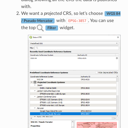
with.
We want a
projected
CRS, so let’s choose
WGS 84
with
. You can use
EPSG:3857
/ Pseudo-Mercator
the top
widget.
Filter