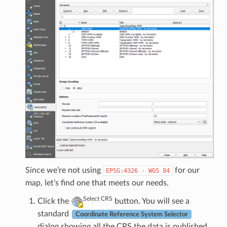
Since we’re not using
for our
EPSG:4326
-
WGS
84
map, let’s find one that meets our needs.
Select CRS
Click the
button. You will see a
standard
Coordinate Reference System Selector
dialog showing all the CRS the data is published