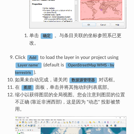
单击
。与条目关联的坐标参照系已更
确定
改。
Click
to load the layer in your project using
Add
(default is
Layer name`
OpenStreetMap WMS - by
).
terrestris
如果未自动完成，请关闭
对话框。
数据源管理器
在
面板，单击并将其拖动到列表底部。
图层
缩小以获得图层的全局视图。您会注意到图层的位置
不正确 (靠近非洲西部)，这是因为 "动态" 投影被禁
用。