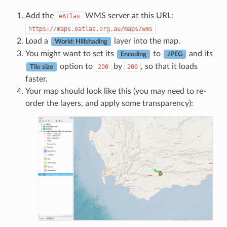
Add the
WMS server at this URL:
eAtlas
https://maps.eatlas.org.au/maps/wms
Load a
layer into the map.
World: Hillshading
You might want to set its
to
and its
Encoding
JPEG
option to
by
, so that it loads
200
200
Tile size
faster.
Your map should look like this (you may need to re-
order the layers, and apply some transparency):