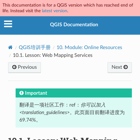
This documentation is for a QGIS version which has reached end of
life. Instead visit the
latest version
.
QGIS Documentation
QGIS培训手册
10.
Module: Online Resources
10.1.
Lesson: Web Mapping Services
Previous
Next
Important
翻译是一项社区工作：ref：
你可以加入
<translation_guidelines>
。此页面目前翻译进度为
69.74%。