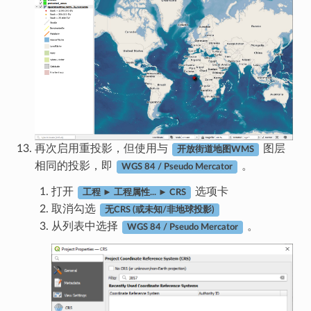
再次启用重投影，但使用与
图层
开放街道地图WMS
相同的投影，即
。
WGS 84 / Pseudo Mercator
打开
选项卡
工程 ► 工程属性... ► CRS
取消勾选
无CRS (或未知/非地球投影)
从列表中选择
。
WGS 84 / Pseudo Mercator