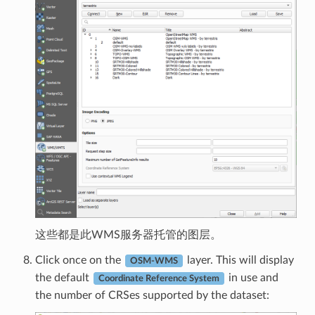
这些都是此WMS服务器托管的图层。
Click once on the
layer. This will display
OSM-WMS
the default
in use and
Coordinate Reference System
the number of CRSes supported by the dataset: