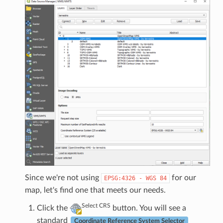
Since we're not using
for our
EPSG:4326
-
WGS
84
map, let's find one that meets our needs.
Select CRS
Click the
button. You will see a
standard
Coordinate Reference System Selector