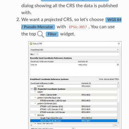
dialog showing all the CRS the data is published
with.
We want a
projected
CRS, so let's choose
WGS 84
with
. You can use
EPSG:3857
/ Pseudo-Mercator
the top
widget.
Filter