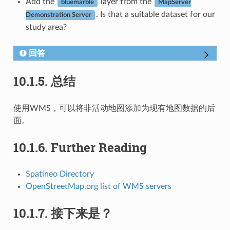
Add the
layer from the
bluemarble
MapServer
. Is that a suitable dataset for our
Demonstration Server
study area?
回答
10.1.5.
总结
使用WMS，可以将非活动地图添加为现有地图数据的后
面。
10.1.6.
Further Reading
Spatineo Directory
OpenStreetMap.org list of WMS servers
10.1.7.
接下来是？