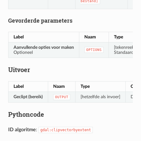
bestand]
Gevorderde parameters
Label
Naam
Type
Aanvullende opties voor maken
[tekenreeks]
OPTIONS
Optioneel
Standaard: ‘’ 
Uitvoer
Label
Naam
Type
Omsc
Geclipt (bereik)
[hetzelfde als invoer]
De ui
OUTPUT
Pythoncode
ID algoritme
:
gdal:clipvectorbyextent