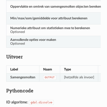
Oppervlakte en omtrek van samengesmolten objecten berekenen
Min/max/som/gemiddelde voor attribuut berekenen
Numerieke attribuut om statistieken mee te berekenen
Optioneel
Aanvullende opties voor maken
Optioneel
Uitvoer
Label
Naam
Type
Oms
Samengesmolten
[hetzelfde als invoer]
De 
OUTPUT
Pythoncode
ID algoritme
:
gdal:dissolve