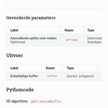
Gevorderde parameters
Label
Naam
Type
Aanvullende opties voor maken
[tekenreeks]
OPTIONS
Optioneel
Standaard: ‘’ 
Uitvoer
Label
Naam
Type
Oms
Enkelzijdige buffer
[vector: polygoon]
De u
OUTPUT
Pythoncode
ID algoritme
:
gdal:onesidebuffer