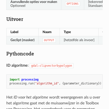
Aanvullende opties voor maken
[tekenreeks]
OPTIONS
Optioneel
Standaard: ‘’ 
Uitvoer
Label
Naam
Type
Oms
Geclipt (masker)
[hetzelfde als invoer]
De u
OUTPUT
Pythoncode
ID algoritme
:
gdal:clipvectorbypolygon
import
processing
processing
.
run
(
"algorithm_id"
,
{
parameter_dictionary
})
Het
ID voor het algoritme
wordt weergegeven als u over
het algoritme gaat met de muisaanwijzer in de Toolbox
van Processing. Het
woordenboek voor de parameters