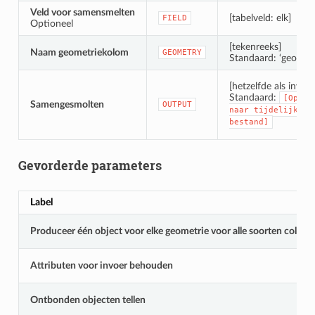
Veld voor samensmelten
[tabelveld: elk]
FIELD
Optioneel
[tekenreeks]
Naam geometriekolom
GEOMETRY
Standaard: ‘geometr
[hetzelfde als invoer
Standaard:
[Opsla
Samengesmolten
OUTPUT
naar
tijdelijk
bestand]
Gevorderde parameters
Label
Produceer één object voor elke geometrie voor alle soorten collec
Attributen voor invoer behouden
Ontbonden objecten tellen