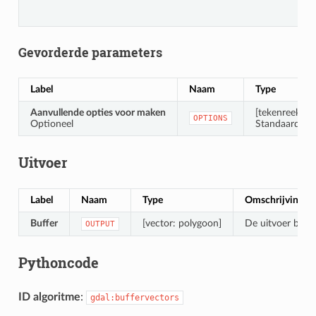
Gevorderde parameters
Label
Naam
Type
Aanvullende opties voor maken
[tekenreeks]
OPTIONS
Optioneel
Standaard: ‘’ 
Uitvoer
Label
Naam
Type
Omschrijving
Buffer
[vector: polygoon]
De uitvoer buffe
OUTPUT
Pythoncode
ID algoritme
:
gdal:buffervectors