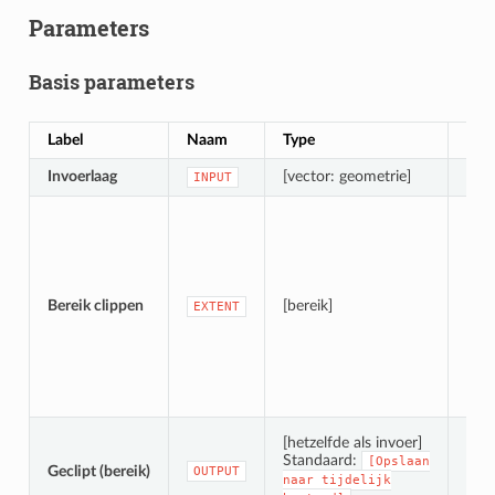
Parameters
Basis parameters
Label
Naam
Type
Oms
Invoerlaag
[vector: geometrie]
De i
INPUT
Defi
Besc
Bereik clippen
[bereik]
EXTENT
Spec
[hetzelfde als invoer]
Standaard:
[Opslaan
Geclipt (bereik)
OUTPUT
naar
tijdelijk