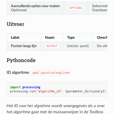
Aanvullende opties voor maken
[tekenreeks]
OPTIONS
Optioneel
Standaard: ‘’ 
Uitvoer
Label
Naam
Type
Omschrijv
Punten langs lijn
[vector: punt]
De uitvoer
OUTPUT
Pythoncode
ID algoritme
:
gdal:pointsalonglines
import
processing
processing
.
run
(
"algorithm_id"
,
{
parameter_dictionary
})
Het
ID voor het algoritme
wordt weergegeven als u over
het algoritme gaat met de muisaanwijzer in de Toolbox