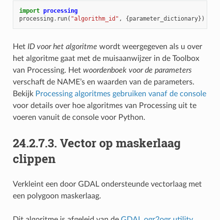
import
processing
processing
.
run
(
"algorithm_id"
,
{
parameter_dictionary
})
Het
ID voor het algoritme
wordt weergegeven als u over
het algoritme gaat met de muisaanwijzer in de Toolbox
van Processing. Het
woordenboek voor de parameters
verschaft de NAME’s en waarden van de parameters.
Bekijk
Processing algoritmes gebruiken vanaf de console
voor details over hoe algoritmes van Processing uit te
voeren vanuit de console voor Python.
24.2.7.3.
Vector op maskerlaag
clippen
Verkleint een door GDAL ondersteunde vectorlaag met
een polygoon maskerlaag.
Dit algoritme is afgeleid van de
GDAL ogr2ogr utility
.