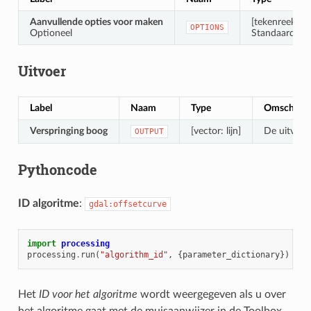
Aanvullende opties voor maken
[tekenreeks]
OPTIONS
Optioneel
Standaard: ‘’ 
Uitvoer
Label
Naam
Type
Omschrijv
Verspringing boog
[vector: lijn]
De uitvoer
OUTPUT
Pythoncode
ID algoritme
:
gdal:offsetcurve
import
processing
processing
.
run
(
"algorithm_id"
,
{
parameter_dictionary
})
Het
ID voor het algoritme
wordt weergegeven als u over
het algoritme gaat met de muisaanwijzer in de Toolbox