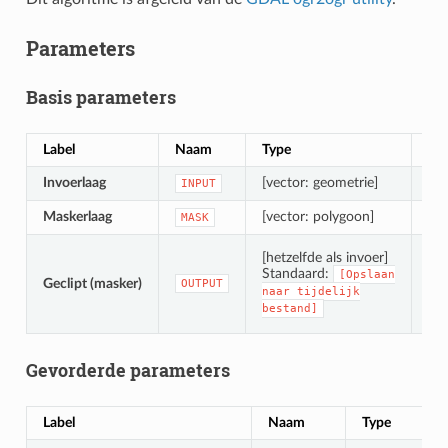
Parameters
Basis parameters
Label
Naam
Type
Om
Invoerlaag
[vector: geometrie]
De 
INPUT
Maskerlaag
[vector: polygoon]
Laa
MASK
De 
[hetzelfde als invoer]
Standaard:
[Opslaan
Geclipt (masker)
OUTPUT
naar
tijdelijk
bestand]
Gevorderde parameters
Label
Naam
Type