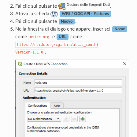
Gestore delle Sorgenti Dati
Fai clic sul pulsante
.
Attiva la scheda
.
WFS / OGC API - Features
Fai clic sul pulsante
.
Nuovo
Nella finestra di dialogo che appare, inserisci
Nome
come
e
come
nsidc.org
URL
https://nsidc.org/cgi-bin/atlas_south?
.
version=1.1.0