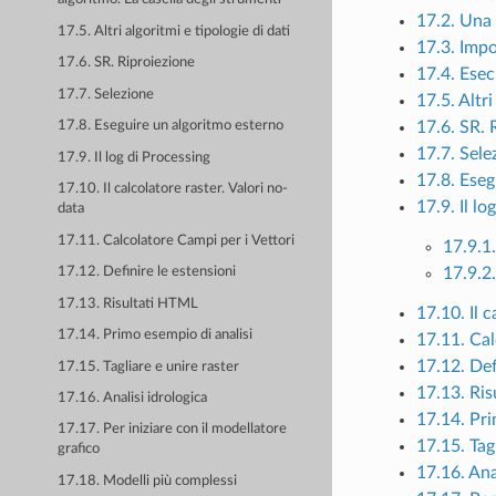
17.2. Una
17.5. Altri algoritmi e tipologie di dati
17.3. Imp
17.6. SR. Riproiezione
17.4. Esec
17.7. Selezione
17.5. Altri
17.6. SR. 
17.8. Eseguire un algoritmo esterno
17.7. Sele
17.9. Il log di Processing
17.8. Eseg
17.10. Il calcolatore raster. Valori no-
17.9. Il lo
data
17.11. Calcolatore Campi per i Vettori
17.9.1
17.9.2
17.12. Definire le estensioni
17.13. Risultati HTML
17.10. Il 
17.14. Primo esempio di analisi
17.11. Cal
17.12. Def
17.15. Tagliare e unire raster
17.13. Ri
17.16. Analisi idrologica
17.14. Pri
17.17. Per iniziare con il modellatore
17.15. Tag
grafico
17.16. Ana
17.18. Modelli più complessi