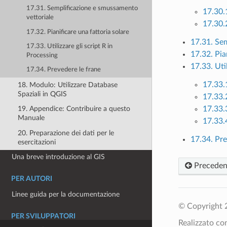
17.31. Semplificazione e smussamento
17.30.
vettoriale
17.30.2
17.32. Pianificare una fattoria solare
17.31. Sem
17.33. Utilizzare gli script R in
17.32. Pia
Processing
17.33. Uti
17.34. Prevedere le frane
17.33.
18. Modulo: Utilizzare Database
Spaziali in QGIS
17.33.2
17.33.
19. Appendice: Contribuire a questo
Manuale
17.33.4
20. Preparazione dei dati per le
17.34. Pre
esercitazioni
Una breve introduzione al GIS
Preceden
PER AUTORI
Linee guida per la documentazione
© Copyright 
PER SVILUPPATORI
Realizzato c