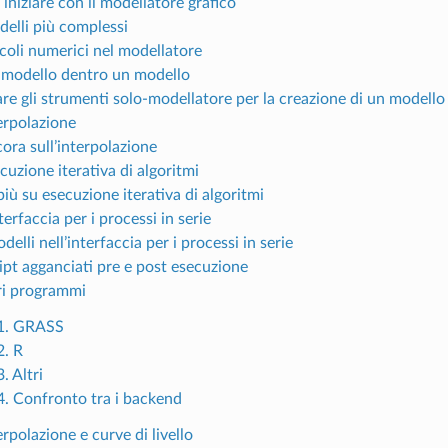
 iniziare con il modellatore grafico
elli più complessi
coli numerici nel modellatore
 modello dentro un modello
re gli strumenti solo-modellatore per la creazione di un modello
erpolazione
ora sull’interpolazione
cuzione iterativa di algoritmi
più su esecuzione iterativa di algoritmi
terfaccia per i processi in serie
delli nell’interfaccia per i processi in serie
ipt agganciati pre e post esecuzione
ri programmi
1. GRASS
2. R
. Altri
4. Confronto tra i backend
erpolazione e curve di livello