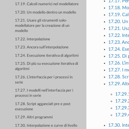
17.17. Per
17.19. Calcoli numerici nel modellatore
17.18. Mod
17.20. Un modello dentro un modello
17.19. Cal
17.21. Usare gli strumenti solo-
17.20. Un
modellatore per la creazione di un
17.21. Usa
modello
17.22. Int
17.22. Interpolazione
17.23. Anc
17.23. Ancora sull’interpolazione
17.24. Ese
17.24. Esecuzione iterativa di algoritmi
17.25. Di 
17.26. L’in
17.25. Di più su esecuzione iterativa di
algoritmi
17.27. I mo
17.28. Scr
17.26. L’interfaccia per i processi in
serie
17.29. Alt
17.27. I modelli nell’interfaccia per i
17.29.
processi in serie
17.29.
17.28. Script agganciati pre e post
17.29.3
esecuzione
17.29.
17.29. Altri programmi
17.30. Int
17.30. Interpolazione e curve di livello