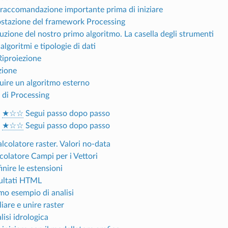
 raccomandazione importante prima di iniziare
ostazione del framework Processing
uzione del nostro primo algoritmo. La casella degli strumenti
 algoritmi e tipologie di dati
Riproiezione
zione
uire un algoritmo esterno
g di Processing
.
★☆☆
Segui passo dopo passo
.
★☆☆
Segui passo dopo passo
calcolatore raster. Valori no-data
colatore Campi per i Vettori
inire le estensioni
sultati HTML
mo esempio di analisi
liare e unire raster
lisi idrologica