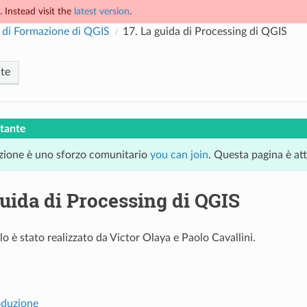
 Instead visit the
latest version
.
di Formazione di QGIS
17.
La guida di Processing di QGIS
te
tante
zione è uno sforzo comunitario
you can join
. Questa pagina è at
uida di Processing di QGIS
 è stato realizzato da Victor Olaya e Paolo Cavallini.
oduzione