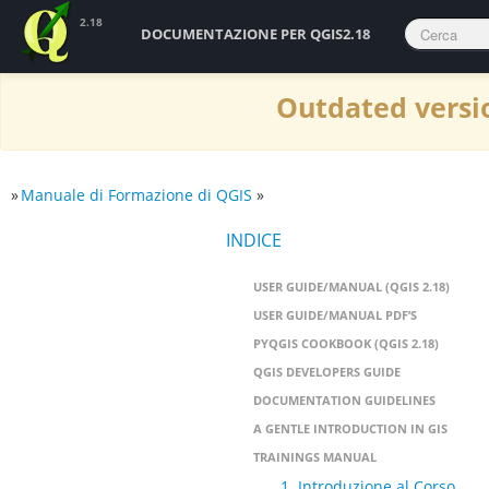
2.18
DOCUMENTAZIONE PER QGIS2.18
Outdated versio
»
Manuale di Formazione di QGIS
»
INDICE
USER GUIDE/MANUAL (QGIS 2.18)
USER GUIDE/MANUAL PDF’S
PYQGIS COOKBOOK (QGIS 2.18)
QGIS DEVELOPERS GUIDE
DOCUMENTATION GUIDELINES
A GENTLE INTRODUCTION IN GIS
TRAININGS MANUAL
1. Introduzione al Corso