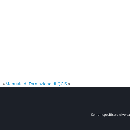
»
Manuale di Formazione di QGIS
»
Se non specificato diversa