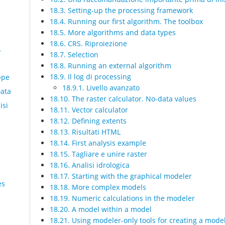
18.3. Setting-up the processing framework
18.4. Running our first algorithm. The toolbox
18.5. More algorithms and data types
18.6. CRS. Riproiezione
r
18.7. Selection
18.8. Running an external algorithm
18.9. Il log di processing
ppe
18.9.1. Livello avanzato
Data
18.10. The raster calculator. No-data values
isi
18.11. Vector calculator
18.12. Defining extents
18.13. Risultati HTML
18.14. First analysis example
18.15. Tagliare e unire raster
18.16. Analisi idrologica
18.17. Starting with the graphical modeler
es
18.18. More complex models
18.19. Numeric calculations in the modeler
18.20. A model within a model
18.21. Using modeler-only tools for creating a mode