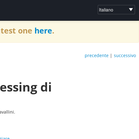
atest one
here
.
precedente
|
successivo
essing di
vallini.
ziare