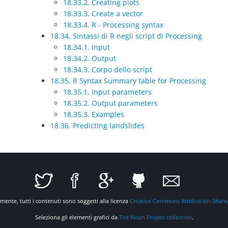
18.33.2. Creating plots
18.33.3. Create a vector
18.33.4. R - Processing syntax
18.34. Sintassi di R negli script di Processing
18.34.1. Input
18.34.2. Output
18.34.3. Corpo dello script
18.35. R Syntax Summary table for Processing
18.35.1. Input parameters
18.35.2. Output parameters
18.35.3. Examples
18.36. Predicting landslides
mente, tutti i contenuti sono soggetti alla licenza
Creative Commons Attribution-ShareAl
Seleziona gli elementi grafici da
The Noun Project collection
.