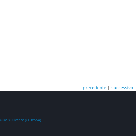
precedente
|
successivo
ike 3.0 licence (CC BY-SA)