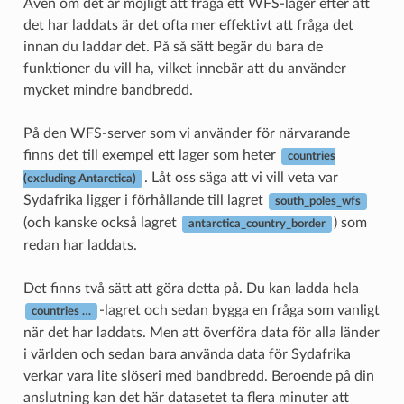
Även om det är möjligt att fråga ett WFS-lager efter att
det har laddats är det ofta mer effektivt att fråga det
innan du laddar det. På så sätt begär du bara de
funktioner du vill ha, vilket innebär att du använder
mycket mindre bandbredd.
På den WFS-server som vi använder för närvarande
finns det till exempel ett lager som heter
countries
. Låt oss säga att vi vill veta var
(excluding Antarctica)
Sydafrika ligger i förhållande till lagret
south_poles_wfs
(och kanske också lagret
) som
antarctica_country_border
redan har laddats.
Det finns två sätt att göra detta på. Du kan ladda hela
-lagret och sedan bygga en fråga som vanligt
countries …
när det har laddats. Men att överföra data för alla länder
i världen och sedan bara använda data för Sydafrika
verkar vara lite slöseri med bandbredd. Beroende på din
anslutning kan det här datasetet ta flera minuter att