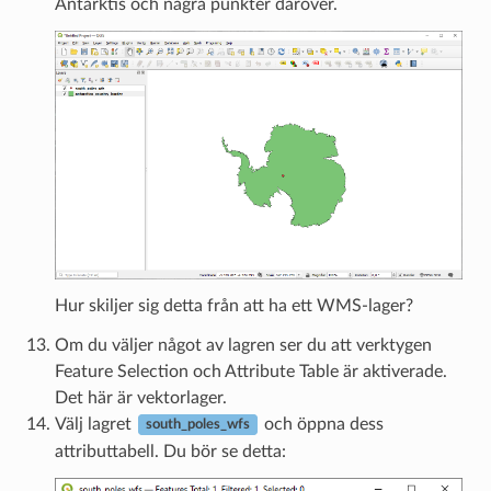
Antarktis och några punkter däröver.
Hur skiljer sig detta från att ha ett WMS-lager?
Om du väljer något av lagren ser du att verktygen
Feature Selection och Attribute Table är aktiverade.
Det här är vektorlager.
Välj lagret
och öppna dess
south_poles_wfs
attributtabell. Du bör se detta: