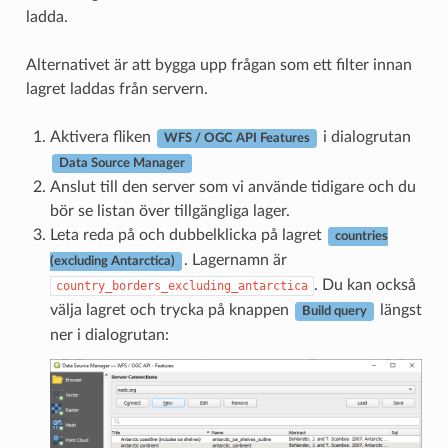
ladda.
Alternativet är att bygga upp frågan som ett filter innan
lagret laddas från servern.
Aktivera fliken
i dialogrutan
WFS / OGC API Features
Data Source Manager
Anslut till den server som vi använde tidigare och du
bör se listan över tillgängliga lager.
Leta reda på och dubbelklicka på lagret
countries
. Lagernamn är
(excluding Antarctica)
. Du kan också
country_borders_excluding_antarctica
välja lagret och trycka på knappen
längst
Build query
ner i dialogrutan: