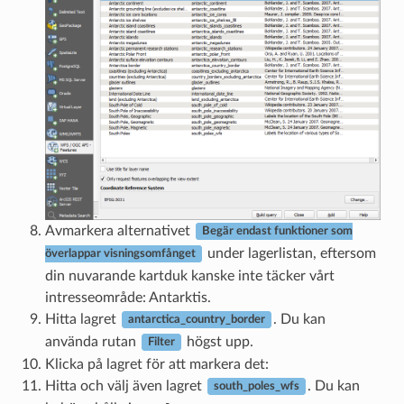
Avmarkera alternativet
Begär endast funktioner som
under lagerlistan, eftersom
överlappar visningsomfånget
din nuvarande kartduk kanske inte täcker vårt
intresseområde: Antarktis.
Hitta lagret
. Du kan
antarctica_country_border
använda rutan
högst upp.
Filter
Klicka på lagret för att markera det:
Hitta och välj även lagret
. Du kan
south_poles_wfs