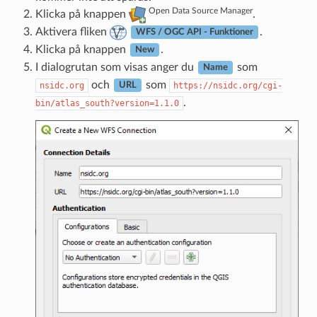
Open Data Source Manager
Klicka på knappen
.
Aktivera fliken
.
WFS / OGC API - Funktioner
Klicka på knappen
.
New
I dialogrutan som visas anger du
som
Name
och
som
nsidc.org
https://nsidc.org/cgi-
URL
.
bin/atlas_south?version=1.1.0