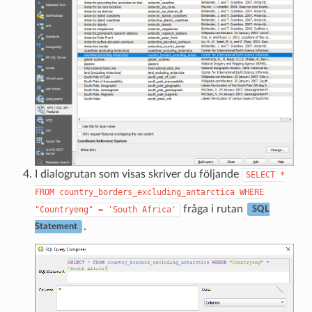
I dialogrutan som visas skriver du följande
SELECT
*
FROM
country_borders_excluding_antarctica
WHERE
fråga i rutan
"Countryeng"
=
'South
Africa'
SQL
.
Statement