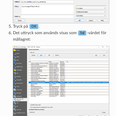
Tryck på
.
OK
Det uttryck som används visas som
-värdet för
Sql
mållagret: