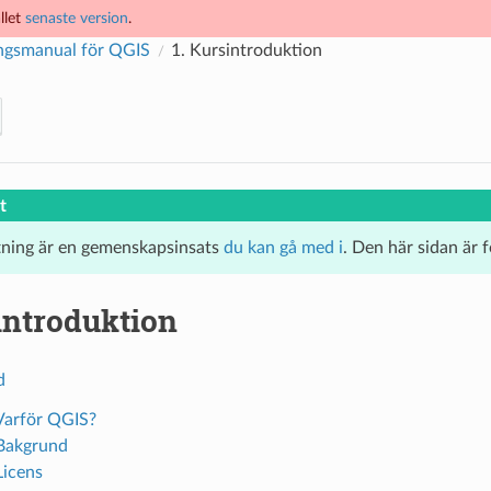
llet
senaste version
.
ngsmanual för QGIS
1.
Kursintroduktion
t
tning är en gemenskapsinsats
du kan gå med i
. Den här sidan är 
introduktion
d
 Varför QGIS?
 Bakgrund
Licens