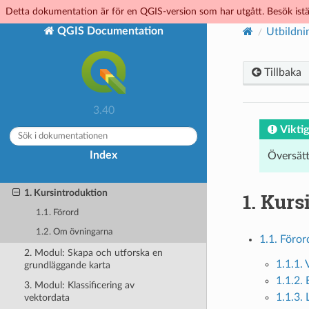
Funktioner
Detta dokumentation är för en QGIS-version som har utgått. Besök istä
Hjälp and support
QGIS Documentation
Utbildni
Bidragare
Efterlevnad av licenser
Tillbaka
FÖR ANVÄNDARE
3.40
QGIS Desktop
Viktig
användarhandbok/manual (QGIS 3.40)
QGIS Server Guide/Manual (QGIS 3.40)
Index
Översät
Handbok för utbildning
1. Kursintroduktion
1.
Kurs
1.1. Förord
1.2. Om övningarna
1.1. Föror
2. Modul: Skapa och utforska en
1.1.1.
grundläggande karta
1.1.2.
3. Modul: Klassificering av
1.1.3. 
vektordata