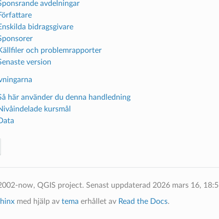
 Sponsrande avdelningar
Författare
Enskilda bidragsgivare
 Sponsorer
 Källfiler och problemrapporter
 Senaste version
vningarna
 Så här använder du denna handledning
 Nivåindelade kursmål
 Data
2002-now, QGIS project.
Senast uppdaterad 2026 mars 16, 18:
hinx
med hjälp av
tema
erhållet av
Read the Docs
.