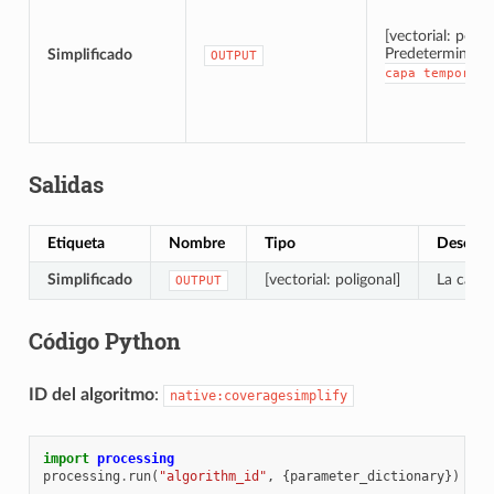
[vectorial: polig
Predeterminado
Simplificado
OUTPUT
capa
temporal]
Salidas
Etiqueta
Nombre
Tipo
Descrip
Simplificado
[vectorial: poligonal]
La capa 
OUTPUT
Código Python
ID del algoritmo
:
native:coveragesimplify
import
processing
processing
.
run
(
"algorithm_id"
,
{
parameter_dictionary
})