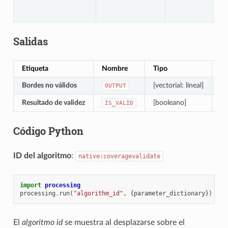
Salidas
Etiqueta
Nombre
Tipo
De
Bordes no válidos
[vectorial: lineal]
La
OUTPUT
Resultado de validez
[booleano]
De
IS_VALID
Código Python
ID del algoritmo
:
native:coveragevalidate
import
processing
processing
.
run
(
"algorithm_id"
,
{
parameter_dictionary
})
El
algoritmo id
se muestra al desplazarse sobre el