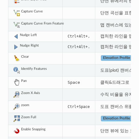
단면 뷰에서의 렌더
Capture Curve
단면 곡선을 표현하기 
Capture Curve From Feature
맵 캔버스에 있는 기
Nudge Left
+
+
캡처한 라인을 맵 상
Ctrl
Alt
,
Nudge Right
+
+
캡처한 라인을 맵 상
Ctrl
Alt
.
Clear
뷰
Elevation Profile
Identify Features
도표(plot) 캔버
Pan
Space
클릭&드래그로 도표 
Zoom X Axis
수직 비율을 유지하
zoom
+
도표 캔버스 위를 
Ctrl
Space
Zoom Full
뷰
Elevation Profile
Enable Snapping
단면 뷰에 있는 도표