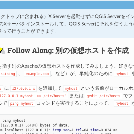
デスクトップに含まれる）X Serverを起動せずにQGIS Serve
のXサーバをインストールして、QGIS Serverにそれを使う
従って行うことができます。
Follow Along: 別の仮想ホストを作成
rverを指す別のApacheの仮想ホストを作成してみましょう。好
、
、など）が、単純化のために
training
example.com
myhost
に
を追加して
という名前がローカルホス
s
127.0.0.1
x
myhost
または
でフ
127.0.0.1
myhost'
>>
/etc/hosts"
gedit
/etc/hosts
ルで
コマンドを実行することによって、
が
ping
myhost
myhost
$
ping
myhost

(
127
.0.0.1
)
56
(
84
)
bytes
of
om
localhost
(
127
.0.0.1
)
:
icmp_seq
=
1
ttl
=
64
time
=
0
.024