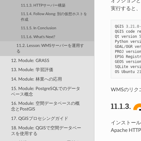
オプションと
11.1.3. HTTPサーバー構築
実行すると、
11.1.4. Follow Along: 別の仮想ホストを
作成
QGIS
3.21.0
11.1.5. In Conclusion
QGIS
code
r
Qt
version
11.1.6. What's Next?
Python
vers
11.2. Lesson: WMSサーバーを運用す
GDAL
/
OGR
ve
る
PROJ
versio
EPSG
Regist
12. Module: GRASS
GEOS
versio
SQLite
vers
13. Module: 学習評価
OS
Ubuntu
2
14. Module: 林業への応用
15. Module: PostgreSQLでのデータ
WMSのリク
ベース概念
11.1.3.
16. Module: 空間データベースの概
念とPostGIS
17. QGISプロセシングガイド
インストール
18. Module: QGISで空間データベー
Apache 
スを使用する