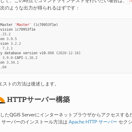
して、この時点でコマンドラインテストを行いたい場合は、
/
次のような出力が得られるはずです：
-
Master
'Master'
(
1
c70953f1e
)
evision
1
c70953f1e
5.15.2
ion
3.9.5
rsion
3.2.2
n
7.2.1
ry
database
version
v10
.008
(
2020
-
12
-
16
)
n
3.9.0
-
CAPI
-
1.16.2
ion
3.34.1
1.04
エストの方法は後述します。
HTTPサーバー構築
したQGIS Serverにインターネットブラウザからアクセスす
HTTP サーバーのインストール方法は
Apache HTTP サーバー
セクシ