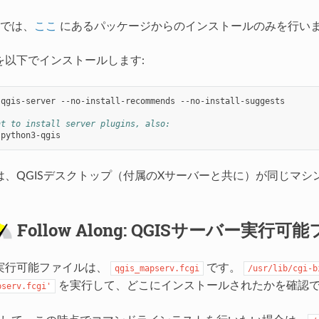
では、
ここ
にあるパッケージからのインストールのみを行い
verを以下でインストールします:
qgis-server
--no-install-recommends
--no-install-suggests

nt to install server plugins, also:
erverは、QGISデスクトップ（付属のXサーバーと共に）が同
Follow Along: QGISサーバー実行可
ver実行可能ファイルは、
です。
qgis_mapserv.fcgi
/usr/lib/cgi-b
を実行して、どこにインストールされたかを確認
pserv.fcgi'