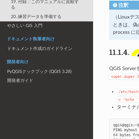
19. 付録：このマニュアルに貢献す
注釈
る
20. 練習データを準備する
（Linux
ときは、偽
やさしい GIS 入門
process
に
ドキュメント執筆者向け
ドキュメント作成のガイドライン
11.1.4.
開発者向け
QGIS Se
PyQGISクックブック (QGIS 3.28)
super.duper.
開発者ガイド
/etc/host
-c
"echo
'
ターミナ
qgis@qgis:~
PING
myhost
64
bytes
fr