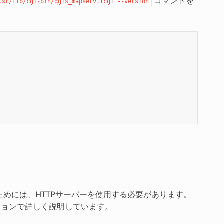
コマンドを
usr/lib/cgi-bin/qgis_mapserv.fcgi
--version
るためには、HTTPサーバーを使用する必要があります。
ョンで詳しく説明しています。