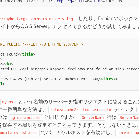
om
localhost
(
127
.0.0.1
)
:
icmp_seq
=
2
ttl
=
64
time
=
0
.029
したり、Debianのボッ
://myhost/cgi-bin/qgis_mapserv.fcgi
イトからQGIS Serverにアクセスできるかどうか試してみ
TML PUBLIC "-//IETF//DTD HTML 2.0//EN">
>
Not Found
</
title
>
y
>
nd
</
h1
>
ested URL /cgi-bin/qgis_mapserv.fcgi was not found on this serve
ache/2.4.25 (Debian) Server at myhost Port 80
</
address
>
ml
>
は
という名前のサーバーを指すリクエストに答えること
myhost
に一番簡単な方法は、
ディレク
/etc/apache2/sites-available
容は
と同じですが、
行は
qgis.demo.conf
ServerName
ServerNa
を保存する場所を変更することもできます。そうしないときは
でバーチャルホストを有効にし、
ensite
myhost.conf
service
ap