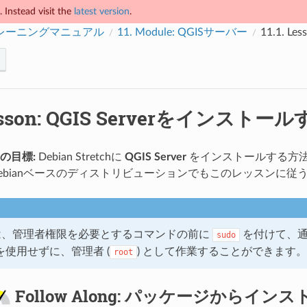
 Instead visit the
latest version
.
トレーニングマニュアル
11.
Module: QGISサーバー
11.1.
Le
sson: QGIS Serverをインストー
の目標:
Debian Stretchに
QGIS Server
をインストールする方法
ebianベースのディストリビューションでもこのレッスンに従
uでは、管理者権限を必要とするコマンドの前に
を付けて、通
sudo
を使用せずに、管理者 (
) として作業することができます。
root
Follow Along: パッケージからイン