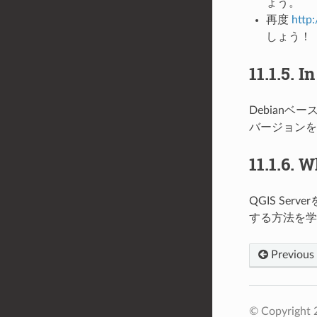
ょう。
再度
http:
しょう！
11.1.5.
In
Debianベ
バージョンを
11.1.6.
Wh
QGIS S
する方法を学
Previous
© Copyright 