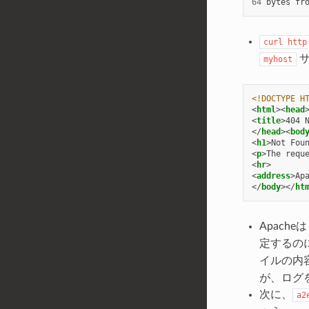
64
bytes
fr
curl
http
サ
myhost
<!DOCTYPE H
<
html
><
head
<
title
>
404 
</
head
><
bod
<
h1
>
Not Fou
<
p
>
The requ
<
hr
>
<
address
>
Ap
</
body
></
ht
Apache
定するの
イルの内
が、ログ
次に、
a2