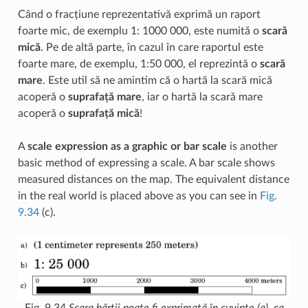
Când o fracțiune reprezentativă exprimă un raport
foarte mic, de exemplu 1: 1000 000, este numită o
scară
mică
. Pe de altă parte, în cazul în care raportul este
foarte mare, de exemplu, 1:50 000, el reprezintă o
scară
mare
. Este util să ne amintim că o hartă la scară mică
acoperă o
suprafață mare
, iar o hartă la scară mare
acoperă o
suprafață mică
!
A
scale expression as a graphic or bar scale
is another
basic method of expressing a scale. A bar scale shows
measured distances on the map. The equivalent distance
in the real world is placed above as you can see in
Fig.
9.34
(c).
Fig. 9.34
Scara hărții poate fi exprimată în cuvinte (a), ca