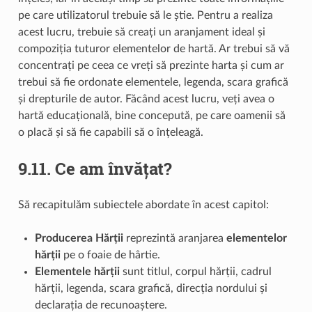
pe care utilizatorul trebuie să le știe. Pentru a realiza
acest lucru, trebuie să creați un aranjament ideal și
compoziția tuturor elementelor de hartă. Ar trebui să vă
concentrați pe ceea ce vreți să prezinte harta și cum ar
trebui să fie ordonate elementele, legenda, scara grafică
și drepturile de autor. Făcând acest lucru, veți avea o
hartă educațională, bine concepută, pe care oamenii să
o placă și să fie capabili să o înțeleagă.
9.11.
Ce am învățat?
Să recapitulăm subiectele abordate în acest capitol:
Producerea Hărții
reprezintă aranjarea
elementelor
hărții
pe o foaie de hârtie.
Elementele hărții
sunt titlul, corpul hărții, cadrul
hărții, legenda, scara grafică, direcția nordului și
declarația de recunoaștere.