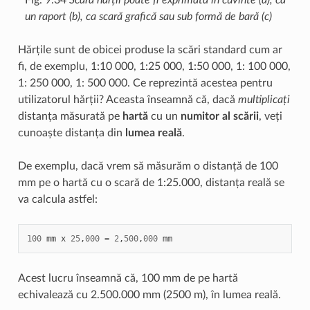
un raport (b), ca scară grafică sau sub formă de bară (c)
Hărțile sunt de obicei produse la scări standard cum ar
fi, de exemplu, 1:10 000, 1:25 000, 1:50 000, 1: 100 000,
1: 250 000, 1: 500 000. Ce reprezintă acestea pentru
utilizatorul hărții? Aceasta înseamnă că, dacă
multiplicați
distanța măsurată pe
hartă
cu un
numitor al scării
, veți
cunoaște distanța din
lumea reală
.
De exemplu, dacă vrem să măsurăm o distanță de 100
mm pe o hartă cu o scară de 1:25.000, distanța reală se
va calcula astfel:
100
mm
x
25
,
000
=
2
,
500
,
000
mm
Acest lucru înseamnă că, 100 mm de pe hartă
echivalează cu 2.500.000 mm (2500 m), în lumea reală.