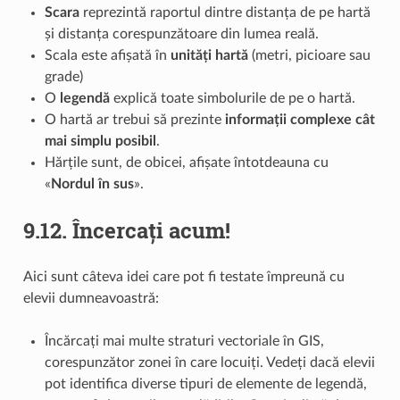
Scara
reprezintă raportul dintre distanța de pe hartă
și distanța corespunzătoare din lumea reală.
Scala este afișată în
unități hartă
(metri, picioare sau
grade)
O
legendă
explică toate simbolurile de pe o hartă.
O hartă ar trebui să prezinte
informații complexe cât
mai simplu posibil
.
Hărțile sunt, de obicei, afișate întotdeauna cu
«
Nordul în sus
».
9.12.
Încercați acum!
Aici sunt câteva idei care pot fi testate împreună cu
elevii dumneavoastră:
Încărcați mai multe straturi vectoriale în GIS,
corespunzător zonei în care locuiți. Vedeți dacă elevii
pot identifica diverse tipuri de elemente de legendă,