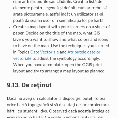
cum ar fi drumurile sau clădirile. Creați o listă de
elemente pentru legendă și definiți cum ar trebui să
arate pictogramele, astfel încât un utilizator să-și
poată da seama ușor din semnificația lor pe hartă.
Create a map layout with your learners on a sheet of
paper. Decide on the title of the map, what GIS
layers you want to show and what colors and icons
to have on the map. Use the techniques you learned
in Topics
Date Vectoriale
and
Atributele datelor
vectoriale
to adjust the symbology accordingly.
When you have a template, open the QGIS print
layout and try to arrange a map layout as planned.
9.13.
De reținut
Dacă nu aveți un calculator la dispoziție, puteți folosi
orice hartă topografică și să discutați despre proiectarea
hărții cu studenții dvs. Observați dacă aceștia înțeleg ce
vrea să spună harta. Ce poate fi îmbunătățit? Cât de