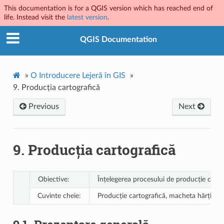
This documentation is for a QGIS version which has reached end of
life. Instead visit the
latest version
.
QGIS Documentation
»
O Introducere Lejeră în GIS
»
9.
Producția cartografică
Previous
Next
9.
Producția cartografică
Obiective:
Înțelegerea procesului de producție carto
Cuvinte cheie:
Producție cartografică, macheta hărții, sca