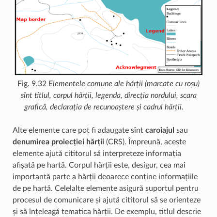
Fig. 9.32
Elementele comune ale hărții (marcate cu roșu)
sînt titlul, corpul hărții, legenda, direcția nordului, scara
grafică, declarația de recunoaștere și cadrul hărții.
Alte elemente care pot fi adaugate sînt
caroiajul
sau
denumirea proiecției hărții
(CRS). Împreună, aceste
elemente ajută cititorul să interpreteze informația
afișată pe hartă. Corpul hărții este, desigur, cea mai
importantă parte a hărții deoarece conține informațiile
de pe hartă. Celelalte elemente asigură suportul pentru
procesul de comunicare și ajută cititorul să se orienteze
și să înțeleagă tematica hărții. De exemplu, titlul descrie