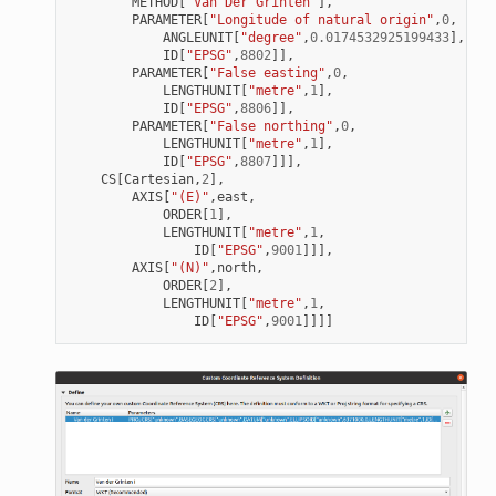
METHOD
[
"Van Der Grinten"
],
PARAMETER
[
"Longitude of natural origin"
,
0
,
ANGLEUNIT
[
"degree"
,
0.0174532925199433
],
ID
[
"EPSG"
,
8802
]],
PARAMETER
[
"False easting"
,
0
,
LENGTHUNIT
[
"metre"
,
1
],
ID
[
"EPSG"
,
8806
]],
PARAMETER
[
"False northing"
,
0
,
LENGTHUNIT
[
"metre"
,
1
],
ID
[
"EPSG"
,
8807
]]],
CS
[
Cartesian
,
2
],
AXIS
[
"(E)"
,
east
,
ORDER
[
1
],
LENGTHUNIT
[
"metre"
,
1
,
ID
[
"EPSG"
,
9001
]]],
AXIS
[
"(N)"
,
north
,
ORDER
[
2
],
LENGTHUNIT
[
"metre"
,
1
,
ID
[
"EPSG"
,
9001
]]]]