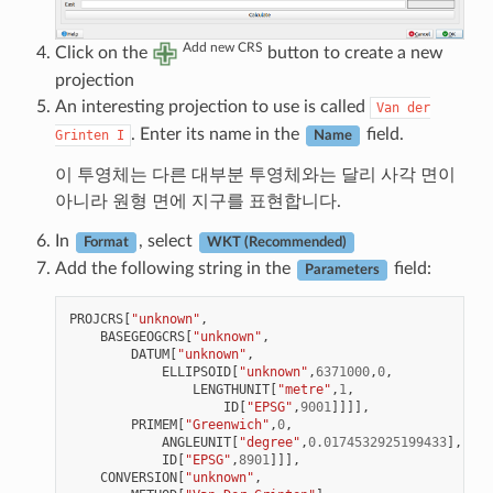
Add new CRS
Click on the
button to create a new
projection
An interesting projection to use is called
Van
der
. Enter its name in the
field.
Grinten
I
Name
이 투영체는 다른 대부분 투영체와는 달리 사각 면이
아니라 원형 면에 지구를 표현합니다.
In
, select
Format
WKT (Recommended)
Add the following string in the
field:
Parameters
PROJCRS
[
"unknown"
,
BASEGEOGCRS
[
"unknown"
,
DATUM
[
"unknown"
,
ELLIPSOID
[
"unknown"
,
6371000
,
0
,
LENGTHUNIT
[
"metre"
,
1
,
ID
[
"EPSG"
,
9001
]]]],
PRIMEM
[
"Greenwich"
,
0
,
ANGLEUNIT
[
"degree"
,
0.0174532925199433
],
ID
[
"EPSG"
,
8901
]]],
CONVERSION
[
"unknown"
,