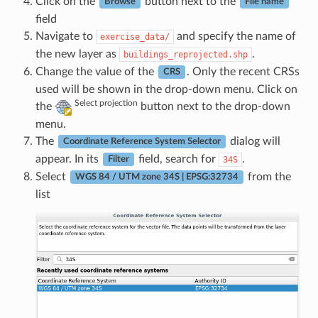
Click on the
button next to the
Browse
File name
field
Navigate to
and specify the name of
exercise_data/
the new layer as
.
buildings_reprojected.shp
Change the value of the
. Only the recent CRSs
CRS
used will be shown in the drop-down menu. Click on
Select projection
the
button next to the drop-down
menu.
The
dialog will
Coordinate Reference System Selector
appear. In its
field, search for
.
34S
Filter
Select
from the
WGS 84 / UTM zone 34S | EPSG:32734
list