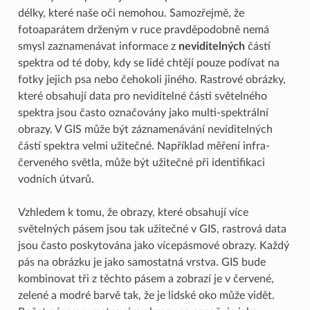
délky, které naše oči nemohou. Samozřejmě, že
fotoaparátem drženým v ruce pravděpodobně nemá
smysl zaznamenávat informace z
neviditelných
částí
spektra od té doby, kdy se lidé chtějí pouze podívat na
fotky jejich psa nebo čehokoli jiného. Rastrové obrázky,
které obsahují data pro neviditelné části světelného
spektra jsou často označovány jako multi-spektrální
obrazy. V GIS může být záznamenávání neviditelných
částí spektra velmi užitečné. Například měření infra-
červeného světla, může být užitečné při identifikaci
vodních útvarů.
Vzhledem k tomu, že obrazy, které obsahují více
světelných pásem jsou tak užitečné v GIS, rastrová data
jsou často poskytována jako vícepásmové obrazy. Každý
pás na obrázku je jako samostatná vrstva. GIS bude
kombinovat tři z těchto pásem a zobrazí je v červené,
zelené a modré barvě tak, že je lidské oko může vidět.