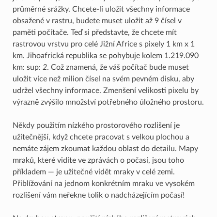
průměrné srážky. Chcete-li uložit všechny informace
obsažené v rastru, budete muset uložit až 9 čísel v
paměti počítače. Teď si představte, že chcete mít
rastrovou vrstvu pro celé Jižní Africe s pixely 1 km x 1
km. Jihoafrická republika se pohybuje kolem 1.219.090
km: sup:
2
. Což znamená, že váš počítač bude muset
uložit více než milion čísel na svém pevném disku, aby
udržel všechny informace. Zmenšení velikosti pixelu by
výrazně zvýšilo množství potřebného úložného prostoru.
Někdy použitím nízkého prostorového rozlišení je
užitečnější, když chcete pracovat s velkou plochou a
nemáte zájem zkoumat každou oblast do detailu. Mapy
mraků, které vidíte ve zprávách o počasí, jsou toho
příkladem — je užitečné vidět mraky v celé zemi.
Přiblížování na jednom konkrétním mraku ve vysokém
rozlišení vám neřekne tolik o nadcházejícím počasí!