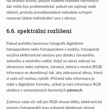
Na druhou stranu, použití nízkého rozlišení rastrových
dat může býz problematické, pokud vás zajímají malé
oblasti, protože pravděpodobně nebudete schopni
rozeznat žádné individuální rysy z obrazu.
6.6.
spektrální rozlišení
Pokud pořídíte barevnou fotografii digitálním
fotoaparátem nebo fotoaparátem v mobilu, fotoaparát
využívá elektronické senzory pro detekci červeného,
zeleného a modrého světla. Když se obraz zobrazí na
obrazovce nebo vytiskne, červená, zelená a modrá (RGB)
informace se zkombinují tak, aby zobrazoval obraz, který
si vaše oči mohou vyložit. Přičemž tato informace je
stále v digitálním formátu, ačkoli je tato informace RGB
uložena v samostatných barevných
pásmech
.
Zatímco naše oči vidí jen RGB vlnové délky, elektronické
senzory fotoaparátů jsou schopné detekovat vlnové