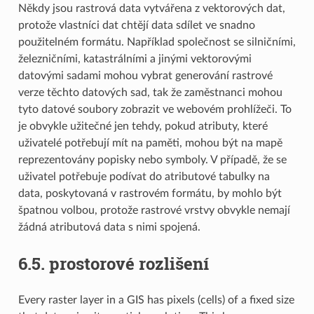
Někdy jsou rastrová data vytvářena z vektorových dat,
protože vlastníci dat chtějí data sdílet ve snadno
použitelném formátu. Například společnost se silničními,
železničními, katastrálními a jinými vektorovými
datovými sadami mohou vybrat generování rastrové
verze těchto datových sad, tak že zaměstnanci mohou
tyto datové soubory zobrazit ve webovém prohlížeči. To
je obvykle užitečné jen tehdy, pokud atributy, které
uživatelé potřebují mít na paměti, mohou být na mapě
reprezentovány popisky nebo symboly. V případě, že se
uživatel potřebuje podívat do atributové tabulky na
data, poskytovaná v rastrovém formátu, by mohlo být
špatnou volbou, protože rastrové vrstvy obvykle nemají
žádná atributová data s nimi spojená.
6.5.
prostorové rozlišení
Every raster layer in a GIS has pixels (cells) of a fixed size