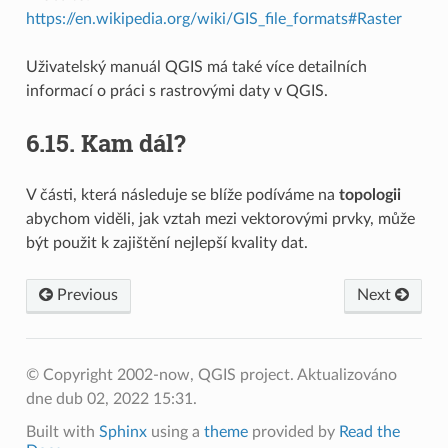
https://en.wikipedia.org/wiki/GIS_file_formats#Raster
Uživatelský manuál QGIS má také více detailních
informací o práci s rastrovými daty v QGIS.
6.15.
Kam dál?
V části, která následuje se blíže podíváme na
topologii
abychom viděli, jak vztah mezi vektorovými prvky, může
být použit k zajištění nejlepší kvality dat.
Previous
Next
© Copyright 2002-now, QGIS project.
Aktualizováno
dne dub 02, 2022 15:31.
Built with
Sphinx
using a
theme
provided by
Read the