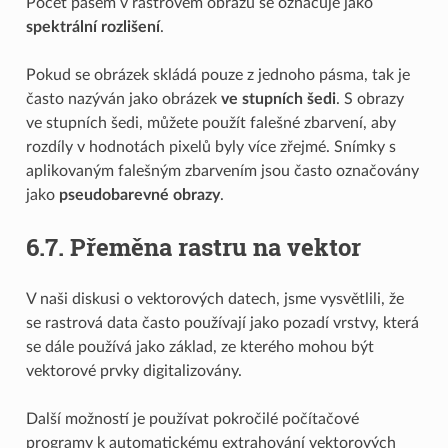
Počet pásem v rastrovém obrazu se označuje jako
spektrální rozlišení
.
Pokud se obrázek skládá pouze z jednoho pásma, tak je
často nazýván jako obrázek
ve stupních šedi
. S obrazy
ve stupních šedi, můžete použít falešné zbarvení, aby
rozdíly v hodnotách pixelů byly více zřejmé. Snímky s
aplikovaným falešným zbarvením jsou často označovány
jako
pseudobarevné obrazy
.
6.7.
Přeměna rastru na vektor
V naši diskusi o vektorových datech, jsme vysvětlili, že
se rastrová data často používají jako pozadí vrstvy, která
se dále používá jako základ, ze kterého mohou být
vektorové prvky digitalizovány.
Další možností je používat pokročilé počítačové
programy k automatickému extrahování vektorových