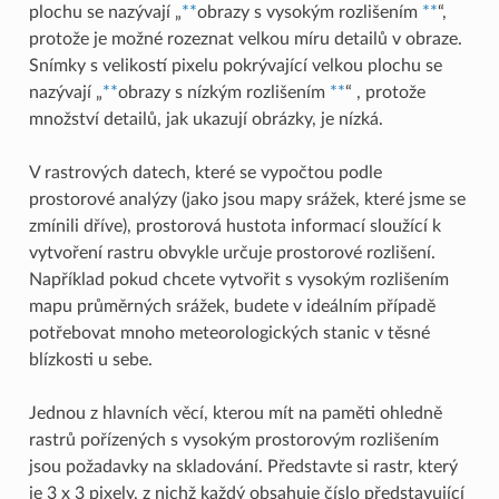
plochu se nazývají „
**
obrazy s vysokým rozlišením
**
“,
protože je možné rozeznat velkou míru detailů v obraze.
Snímky s velikostí pixelu pokrývající velkou plochu se
nazývají „
**
obrazy s nízkým rozlišením
**
“ , protože
množství detailů, jak ukazují obrázky, je nízká.
V rastrových datech, které se vypočtou podle
prostorové analýzy (jako jsou mapy srážek, které jsme se
zmínili dříve), prostorová hustota informací sloužící k
vytvoření rastru obvykle určuje prostorové rozlišení.
Například pokud chcete vytvořit s vysokým rozlišením
mapu průměrných srážek, budete v ideálním případě
potřebovat mnoho meteorologických stanic v těsné
blízkosti u sebe.
Jednou z hlavních věcí, kterou mít na paměti ohledně
rastrů pořízených s vysokým prostorovým rozlišením
jsou požadavky na skladování. Představte si rastr, který
je 3 x 3 pixely, z nichž každý obsahuje číslo představující