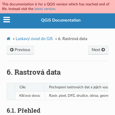
This documentation is for a QGIS version which has reached end of
life. Instead visit the
latest version
.
QGIS Documentation
»
Laskavý úvod do GIS
»
6.
Rastrová data
Previous
Next
6.
Rastrová data
Cíle:
Pochopení rastrových dat a jejich využití 
Klíčová slova:
Rastr, pixel, DPZ, družice, obraz, georefe
6.1.
Přehled