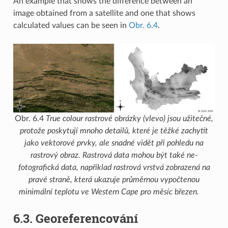
An example that shows the difference between an
image obtained from a satellite and one that shows
calculated values can be seen in
Obr. 6.4
.
Obr. 6.4
True colour rastrové obrázky (vlevo) jsou užitečné,
protože poskytují mnoho detailů, které je těžké zachytit
jako vektorové prvky, ale snadné vidět při pohledu na
rastrový obraz. Rastrová data mohou být také ne-
fotografická data, například rastrová vrstvá zobrazená na
pravé straně, která ukazuje průměrnou vypočtenou
minimální teplotu ve Western Cape pro měsíc březen.
6.3.
Georeferencování