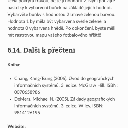
zcela pokryta trávou, dejte ji hodnotu 2. Nyní použijte
pastelky k vybarvení buňek na základě jejich hodnot.
Vybarvěte buňky s hodnotou 2 tmavě zelenou barvou.
Hodnota 1 by měla být vybarvena světle zeleně, a
hodnota 0 vybarvena hnědě. Po dokončení, byste měli
mít rastrovou mapu vašeho fotbalového hřiště!
6.14.
Další k přečtení
Kniha
:
Chang, Kang-Tsung (2006). Úvod do geografických
informačních systémů. 3. edice. McGraw Hill. ISBN:
0070658986
DeMers, Michael N. (2005). Základy geografických
informačních systémů. 3. edice. Wiley. ISBN:
9814126195
Website: