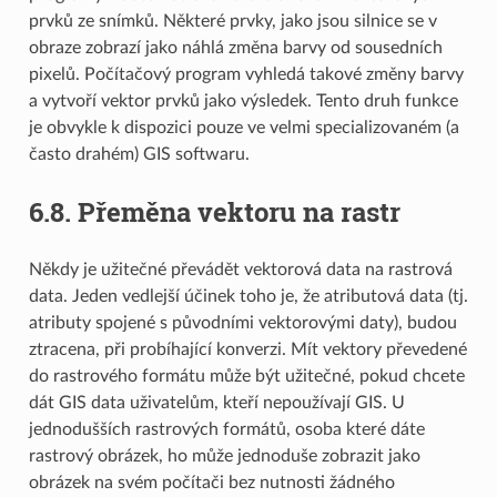
prvků ze snímků. Některé prvky, jako jsou silnice se v
obraze zobrazí jako náhlá změna barvy od sousedních
pixelů. Počítačový program vyhledá takové změny barvy
a vytvoří vektor prvků jako výsledek. Tento druh funkce
je obvykle k dispozici pouze ve velmi specializovaném (a
často drahém) GIS softwaru.
6.8.
Přeměna vektoru na rastr
Někdy je užitečné převádět vektorová data na rastrová
data. Jeden vedlejší účinek toho je, že atributová data (tj.
atributy spojené s původními vektorovými daty), budou
ztracena, při probíhající konverzi. Mít vektory převedené
do rastrového formátu může být užitečné, pokud chcete
dát GIS data uživatelům, kteří nepoužívají GIS. U
jednodušších rastrových formátů, osoba které dáte
rastrový obrázek, ho může jednoduše zobrazit jako
obrázek na svém počítači bez nutnosti žádného