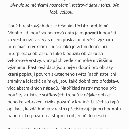
plynule se měnícími hodnotami, rastrová data mohou být
lepší volbou.
Použití rastrových dat je řešením těchto problémů.
Mnoho lidí používá rastrová data jako
pozadí
k použití
za vektorové vrstvy s cílem poskytnout větší význam
informací o vektoru. Lidské oko je velmi dobré při
interpretaci obrázků a také k použití obrázku za
vektorové vrstvy, v mapách vede k mnohem většímu
významu. Rastrová data jsou nejen dobrá pro obrazy,
které popisují povrch skutečného světa (např. satelitní
snímky a letecké snímky), jsou také dobrá pro představu
více abstraktních nápadů. Například rastry mohou být
použity k ukázce srážkových trendů v nějaké oblasti
nebo ke zobrazení rizika požárů v krajině. U těchto typů
aplikací, každá buňka v rastru představuje jinou hodnotu
např. riziko požáru na stupnici od jedné do deseti.