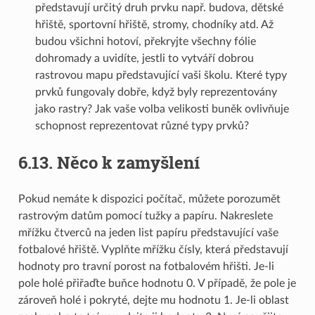
představují určitý druh prvku např. budova, dětské
hřiště, sportovní hřiště, stromy, chodníky atd. Až
budou všichni hotoví, překryjte všechny fólie
dohromady a uvidíte, jestli to vytváří dobrou
rastrovou mapu představující vaši školu. Které typy
prvků fungovaly dobře, když byly reprezentovány
jako rastry? Jak vaše volba velikosti buněk ovlivňuje
schopnost reprezentovat různé typy prvků?
6.13.
Něco k zamyšlení
Pokud nemáte k dispozici počítač, můžete porozumět
rastrovým datům pomocí tužky a papíru. Nakreslete
mřížku čtverců na jeden list papíru představující vaše
fotbalové hřiště. Vyplňte mřížku čísly, která představují
hodnoty pro travní porost na fotbalovém hřišti. Je-li
pole holé přiřaďte buňce hodnotu 0. V případě, že pole je
zároveň holé i pokryté, dejte mu hodnotu 1. Je-li oblast