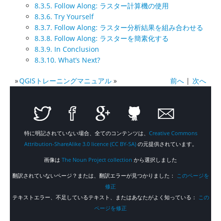
8.3.5. Follow Along: ラスター計算機の使用
8.3.6. Try Yourself
8.3.7. Follow Along: ラスター分析結果を組み合わせる
8.3.8. Follow Along: ラスターを簡素化する
8.3.9. In Conclusion
8.3.10. What’s Next?
»
QGISトレーニングマニュアル
»
前へ
|
次へ
特に明記されていない場合、全てのコンテンツは、
Creative Commons
Attribution-ShareAlike 3.0 licence (CC BY-SA)
の元提供されています。
画像は
The Noun Project collection
から選択しました
翻訳されていないページ？または、翻訳エラーが見つかりました：
このページを
修正
テキストエラー、不足しているテキスト、またはあなたがよく知っている：
この
ページを修正