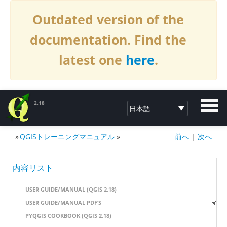
Outdated version of the
documentation. Find the
latest one
here
.
2.18
»
QGISトレーニングマニュアル
»
前へ
|
次へ
QGISへの寄付2.18
内容リスト
USER GUIDE/MANUAL (QGIS 2.18)
USER GUIDE/MANUAL PDF’S
PYQGIS COOKBOOK (QGIS 2.18)